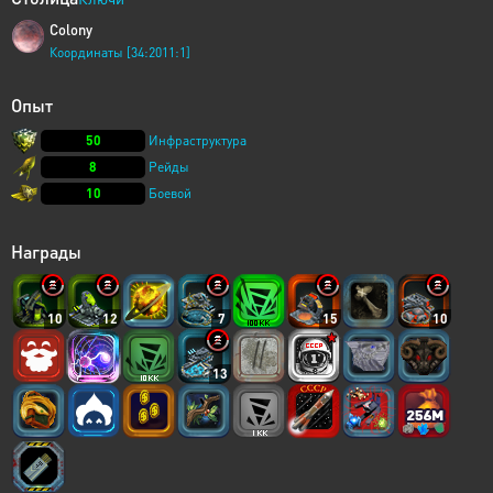
Colony
Координаты [34:2011:1]
Опыт
50
Инфраструктура
8
Рейды
10
Боевой
Награды
10
12
7
15
10
13