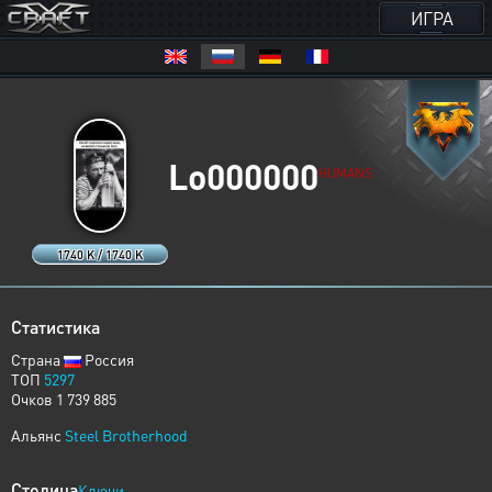
ИГРА
Lo000000
HUMANS
1740 K / 1740 K
Статистика
Страна
Россия
ТОП
5297
Очков 1 739 885
Альянс
Steel Brotherhood
Столица
Ключи