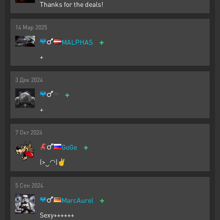
Thanks for the deals!
14
Мар
2025
+
MALPHAS
+
3
Дек
2024
+
+
7
Окт
2024
+
GoGe
(>‿◠)✌
5
Сен
2024
+
MarcAurel
Sexy++++++