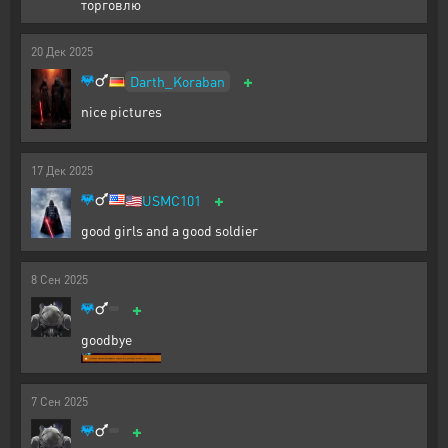
торговлю
20
Дек
2025
+
Darth_Koraban
nice pictures
17
Дек
2025
+
🇺🇲
USMC101
good girls and a good soldier
8
Сен
2025
+
goodbye
7
Сен
2025
+