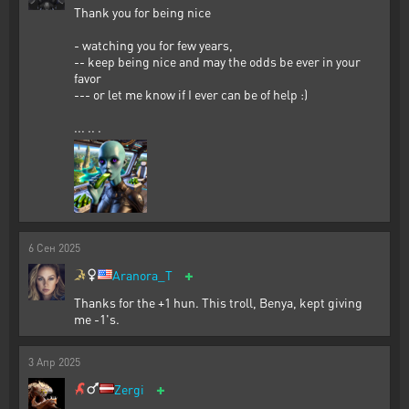
Thank you for being nice
- watching you for few years,
-- keep being nice and may the odds be ever in your
favor
--- or let me know if I ever can be of help :)
... .. .
6
Сен
2025
+
Aranora_T
Thanks for the +1 hun. This troll, Benya, kept giving
me -1's.
3
Апр
2025
+
Zergi