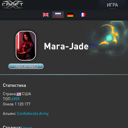
ИГРА
Mara-Jade
TOSS
1120 K / 1120 K
Статистика
Страна
США
ТОП
6959
Очков 1 120 177
Альянс
Confederate Army
Столица
Ключи