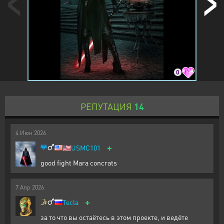
0
РЕПУТАЦИЯ
14
4
Июн
2026
+
🇺🇲
USMC101
good fight Mara concrats
7
Апр
2026
+
Tecla
за то что вы остаётесь в этом проекте, и ведёте