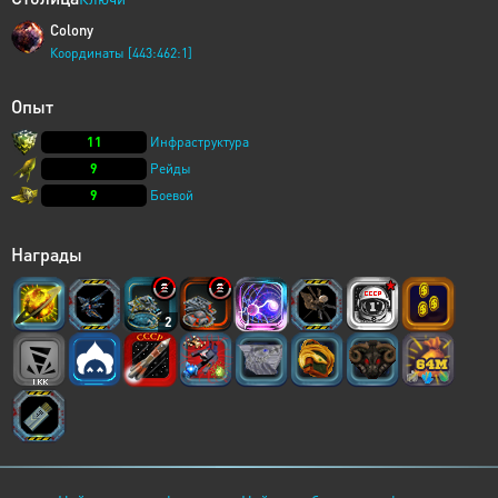
Colony
Координаты [443:462:1]
Опыт
11
Инфраструктура
9
Рейды
9
Боевой
Награды
2