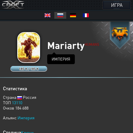
ИГРА
Mariarty
HUMANS
ИМПЕРИЯ
185 K / 185 K
Статистика
Страна
Россия
ТОП
13110
Очков 184 688
Альянс
Империя
Столица
Ключи