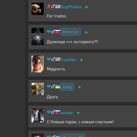
+
BugPhobia
For trades
+
Dmitriy1
Дружище +++ за подмогу!!!
+
TreeDan
Мудрость
+
Sidoj
Другу
+
sanyav
С Новым годом, с новым счастьем!