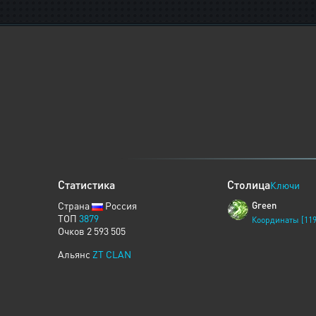
Статистика
Столица
Ключи
Страна
Россия
Green
ТОП
3879
Координаты [119
Очков 2 593 505
Альянс
ZT CLAN