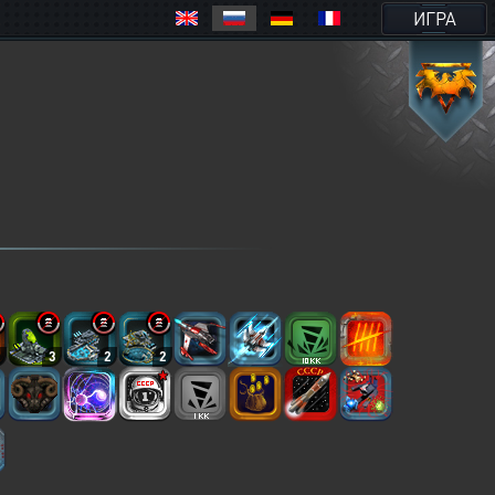
ИГРА
3
3
2
2