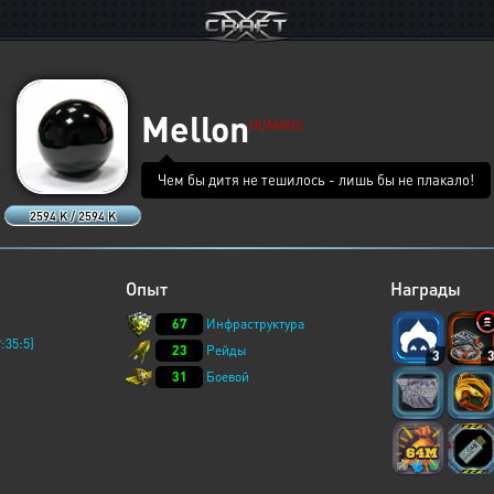
Mellon
HUMANS
Чем бы дитя не тешилось - лишь бы не плакало!
2594 K / 2594 K
Опыт
Награды
67
Инфраструктура
:35:5]
23
Рейды
3
31
Боевой