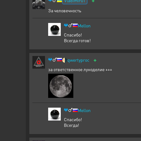
+
Vladimir01
За человечность
Mellon
Спасибо!
Всегда готов!
+
🌗
qwertyproc
за ответственное луноделие +++
Mellon
Спасибо!
Всегда!