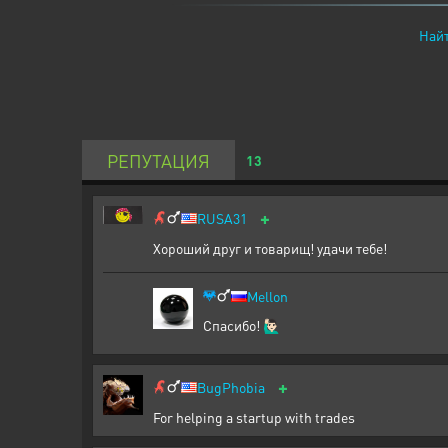
Найт
РЕПУТАЦИЯ
13
+
RUSA31
Хороший друг и товарищ! удачи тебе!
Mellon
Спасибо! 🙋🏻‍♂️
+
BugPhobia
For helping a startup with trades