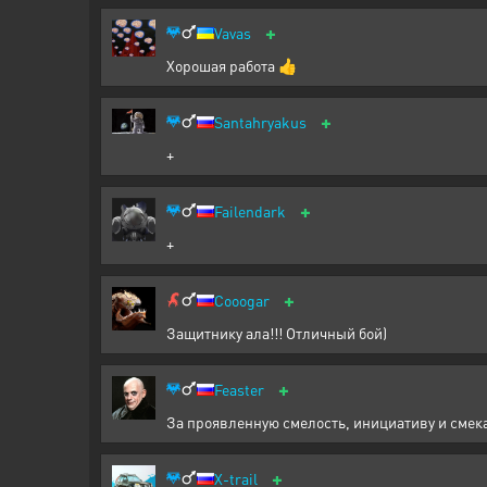
+
Vavas
Хорошая работа 👍
+
Santahryakus
+
+
Failendark
+
+
Cooogar
Защитнику ала!!! Отличный бой)
+
Feaster
За проявленную смелость, инициативу и смек
+
X-trail