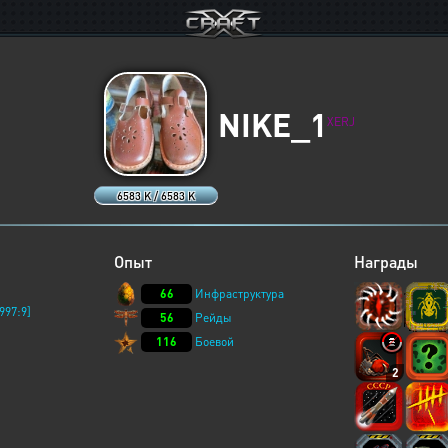
NIKE_1
XERJ
6583 K / 6583 K
Опыт
Награды
66
Инфраструктура
997:9]
56
Рейды
116
Боевой
2