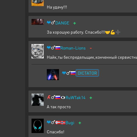
На удачу!!!
+
DANGE
За хорошую работу. Спасибо!!!🤝💪➕
-
Roman-Lions
Найк,ты беспредельщик,конченный сервистни
DICTATOR
+
👁️‍🗨️
RuWTak14
А так просто
+
🇳🇴
Bugi
Спасибо!