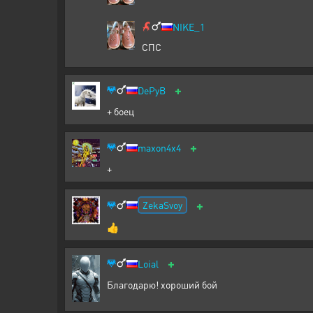
NIKE_1
СПС
+
DePyB
+ боец
+
maxon4x4
+
+
ZekaSvoy
👍
+
Loial
Благодарю! хороший бой