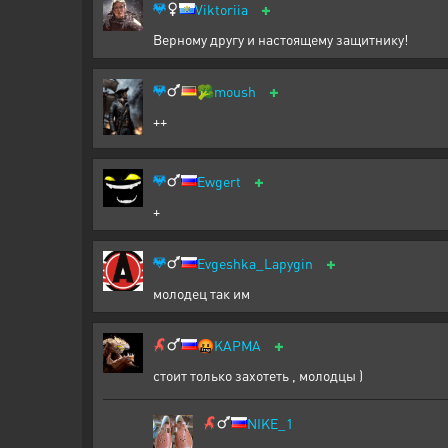
+
Viktoriia
Верному другу и настоящему защитнику!
+
🥦
moush
++
+
Ewgert
+
+
Evgeshka_Lapygin
молодец так им
+
🤬
KAPMA
стоит только захотеть , молодцы )
NIKE_1