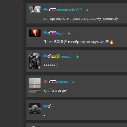
+
sansanych0807
за торговлю, и просто хорошему человеку
+
WEF
Плюс БОЙЦУ и собрату по оружию.!!!🔥
+
🥦
moush
++++++ :)
+
kvasno
Удачи в игре!
-
-