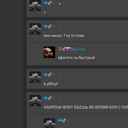
+
+
-
мне минус ? ну те тоже
Sky-fire
афигеть ты быстрый
-
b yf[htyf
-
НАХРЕНА ФЛОТ БЪЕШЬ ВО ВРЕМЯ БОЯ С П