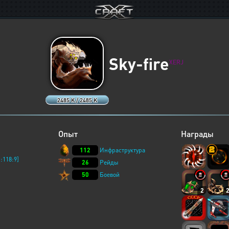
Sky-fire
XERJ
2485 K / 2485 K
Опыт
Награды
112
Инфраструктура
:118:9]
26
Рейды
50
Боевой
2