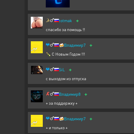
+
totmak
спасибо за помощь !!
+
🍻
Владимир7
🍾 С Новым Годом !!!
+
SiL
с выходом из отпуска
+
Владимир8
+ за поддержку +
+
🍻
Владимир7
+ и только +