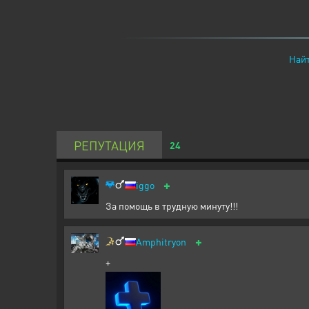
Найт
РЕПУТАЦИЯ
24
+
iggo
За помощь в трудную минуту!!!
+
Amphitryon
+