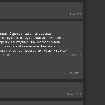
1
Янв
2020
нции. Сервера находятся в аренде,
 нагрузки за обслуживание доплачивает, и
агрузки в выходные. Они обрезали флоты,
 мог играть. Я внятно тебе объяснил?
аю кто ты, но от твоего стиля общения в моем
стности
20
Ноя
2019
21
Ноя
2019
30
Авг
2019