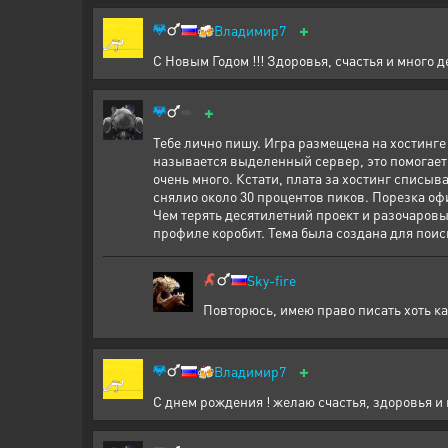
+
🍻
Владимир7
С Новым Годом !!! Здоровья, счастья и много де
+
Тебе лично пишу. Игра размещена на хостинге
называется выделенный сервер, это помогает
очень много. Кстати, плата за хостинг списы
снялио около 30 процентов пиков. Порезка офи
Чем терять десятилетний проект и разочаровыв
профиле коробит. Тема была создана для пои
Sky-fire
Повторюсь, имею право писать хоть ка
+
🍻
Владимир7
С днем рождения ! желаю счастья, здоровья и ку