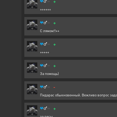
+
++++++
+
С лямом!!++
+
+++++
+
За помощь)
-
Пидарас обыкновенный. Вежливо вопрос задал
+
за ресы.