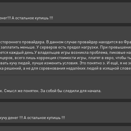
нег!!! А остальное купишь !!!
 стороннего провайдера. В данном случае провайдер находится во Фра
 заплатить меньше. У серверов есть предел нагрузки. При превышении
вается каждый день.У владельцев игры возникла проблема, пиковые н
церов, всего лишь коррекция стоимости игры, платят в евро, чтобы ты
ать кучу людей, лучше изменить условия. Это понятно э. И ещё, я не зн
ска решений, а не для соревнования недалёких людей в изящной слове
к. Смысл же понятен. За собой бы следили для начала.
чу денег !!! А остальное купишь !!!