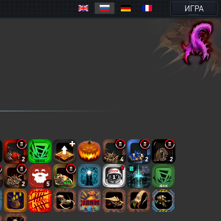
ИГРА
2
4
2
2
2
2
5