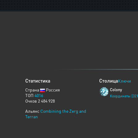
Статистика
Столица
Ключи
Страна
Россия
Colony
ТОП
4016
Координаты [321
Очков 2 484 928
Альянс
Combining the Zerg and
Terran