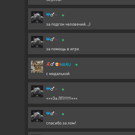
+
за подгон человечий..;)
+
за помощь в игре
+
MARU
с медалькой
+
+++За ЛП!!!!!!+++
+
спасибо за лом!