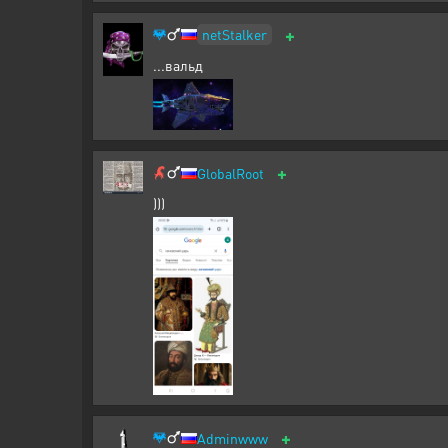
+
netStalker
...вальд
+
GlobalRoot
)))
+
Adminwww