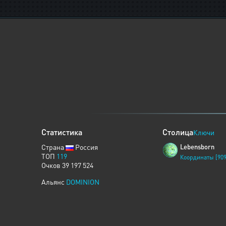
Статистика
Столица
Ключи
Страна
Россия
Lebensborn
ТОП
119
Координаты [909
Очков 39 197 524
Альянс
DOMINION