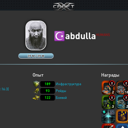
☪️
abdulla
HUMANS
39 M / 39 M
Опыт
Награды
189
Инфраструктура
:16:3]
93
Рейды
2
1
122
Боевой
3