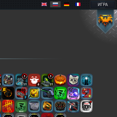
ИГРА
8
11
6
11
2
9