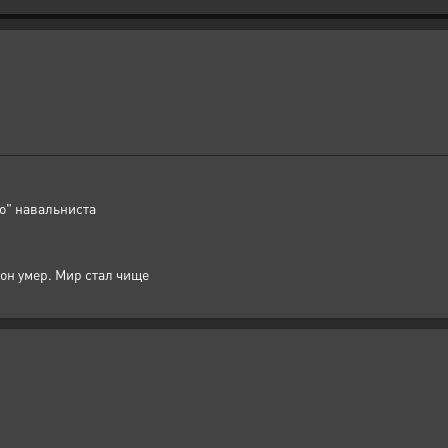
о" навальниста
он умер. Мир стал чище