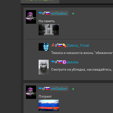
+
netStalker
На память
💊
Zlobniy_Trindl
Тяжела и неказиста жизнь "обиженног
☪️
abdulla
Смотрите на ублюдка, наслаждайтесь, 
+
netStalker
Пэтриот