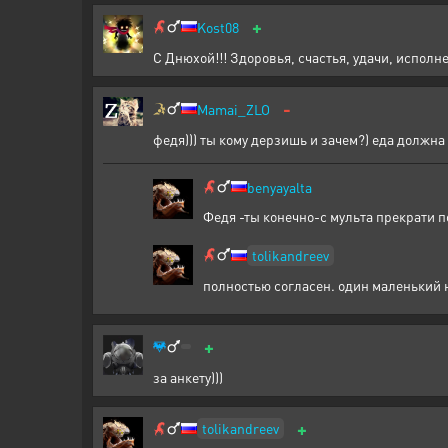
+
Kost08
С Днюхой!!! Здоровья, счастья, удачи, исполн
-
Mamai_ZLO
федя))) ты кому дерзишь и зачем?) еда должна
benyayalta
Федя -ты конечно-с мульта прекрати 
tolikandreev
полностью согласен. один маленький ню
+
за анкету)))
+
tolikandreev