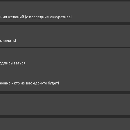
ения желаний (с последним аккуратнее)
 молчать)
подписываться
анс - кто из вас едой-то будет)