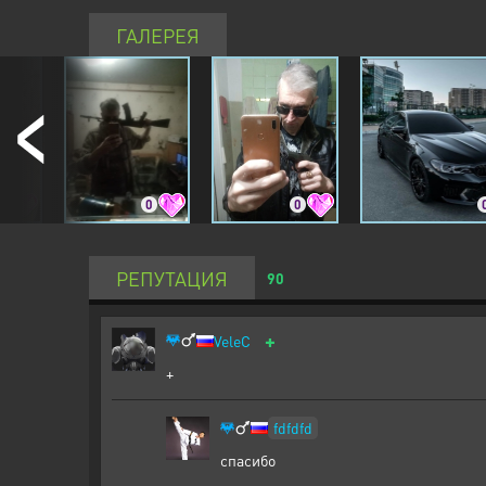
ГАЛЕРЕЯ
0
0
0
РЕПУТАЦИЯ
90
+
VeleC
+
fdfdfd
спасибо