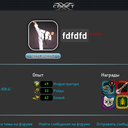
fdfdfd
HUMANS
2664 K / 2664 K
Опыт
Награды
49
Инфраструктура
:838:6]
33
Рейды
62
Боевой
и темы на форуме
Найти сообщения на форуме
Отправить сообщ