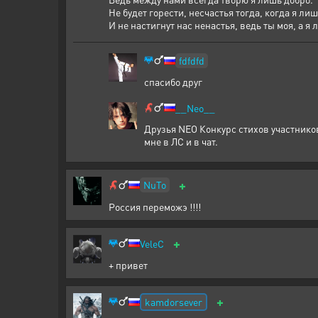
Не будет горести, несчастья тогда, когда я лиш
И не настигнут нас ненастья, ведь ты моя, а я 
fdfdfd
спасибо друг
__Neo__
Друзья NEO Конкурс стихов участников 
мне в ЛС и в чат.
+
NuTo
Россия переможэ !!!!
+
VeleC
+ привет
+
kamdorsever