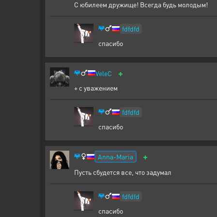
С юбилеем дружище! Всегда будь молодым!
fdfdfd
спасибо
+
VeleC
+ с уважением
fdfdfd
спасибо
+
Anna-Maria
Пусть сбудется все, что задумал
fdfdfd
спасибо