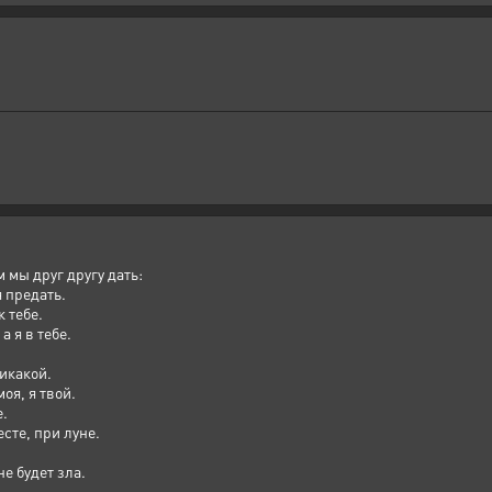
м мы друг другу дать:
я предать.
к тебе.
а я в тебе.
икакой.
оя, я твой.
е.
сте, при луне.
не будет зла.