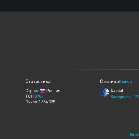
Статистика
Столица
Ключи
Страна
Россия
Capital
ТОП
3787
Координаты [357
Очков 2 664 325
Найт