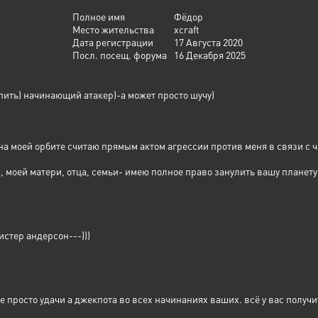
Полное имя
Фёдор
Место жительства
xcraft
Дата регистрации
17 Августа 2020
Посл. посещ. форума
16 Декабря 2025
ить) начинающий атакер)-а может просто шучу)
а моей орбите считаю прямым актом агрессии против меня в связи с 
й, моей матери, отца, семьи- имею полное право занулить вашу планету
истер андерсон---)))
не просто удачи а джекпота во всех начинаниях ваших. всё у вас получи