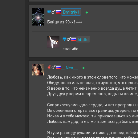
+
Dmitriy1
Бойцу из 90-х! +++
fdfdfd
спасибо
+
__Neo__
Любовь, как много в этом слове того, что може
Обиду, волю иль неволя, то чувство, что нельз
Я верю в то, что неизменно всегда душа летит 
Друг другу верим непременно, ведь ты во мне, 
Соприкоснулись два сердца, и нет преграды н
Влюблённым стёрты все границы, уверен, ты м
Ночами о тебе мечтаю, ты прикасаешься ко мн
Любовь нам дар, и мы мечтаем всегда быть вме
Я тучи разведу руками, и никогда перед тобой 
Ведь между нами всегда творю я лишь добро.