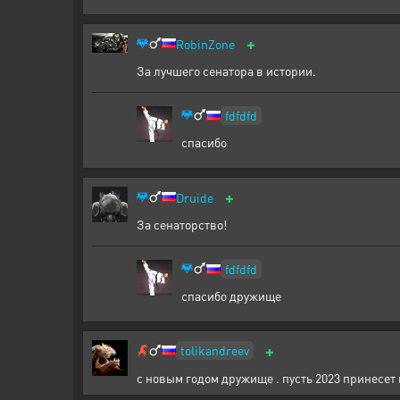
+
RobinZone
За лучшего сенатора в истории.
fdfdfd
спасибо
+
Druide
За сенаторство!
fdfdfd
спасибо дружище
+
tolikandreev
с новым годом дружище . пусть 2023 принесет