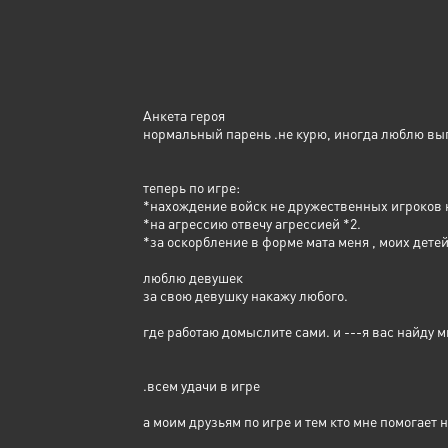
Анкета героя
нормальный парень .не курю, иногда люблю вып
теперь по игре:
*нахождение войск не дружественных игроков н
*на агрессию отвечу агрессией *2.
*за оскорбление в форме мата меня , моих дете
люблю девушек
за свою девушку накажу любого.
где работаю домыслите сами. и ---я вас найду м
.всем удачи в игре
а моим друзьям по игре и тем кто мне помогает 