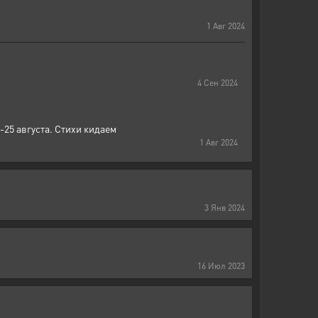
1
Авг
2024
4
Сен
2024
4-25 августа. Стихи кидаем
1
Авг
2024
3
Янв
2024
16
Июл
2023