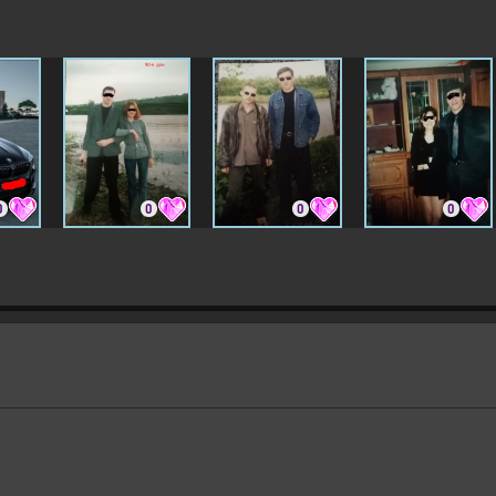
0
0
0
0