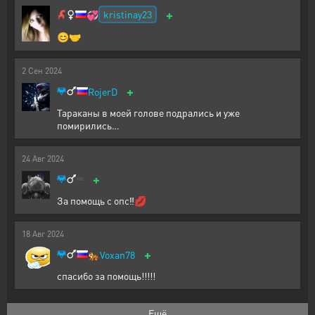
+
kristinay23
💞
😊🤝
2
Сен
2024
+
RojerD
Тараканы в моей голове подрались и уже
помирились…
24
Авг
2024
+
За помощь с опс‼️💋
18
Авг
2024
+
🐅
Voxan78
спасибо за помощь!!!!!
Ещё