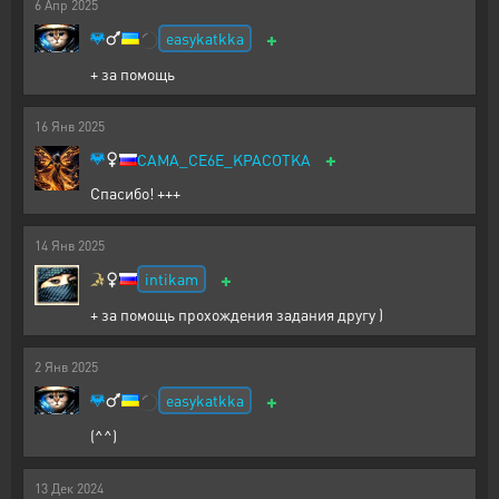
6
Апр
2025
+
easykatkka
⚫
+ за помощь
16
Янв
2025
+
CAMA_CE6E_KPACOTKA
Спасибо! +++
14
Янв
2025
+
intikam
+ за помощь прохождения задания другу )
2
Янв
2025
+
easykatkka
⚫
(^^)
13
Дек
2024