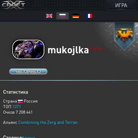
ИГРА
mukojlka
HUMANS
7208 K / 7208 K
Статистика
Страна
Россия
ТОП
1371
Очков 7 208 441
Альянс
Combining the Zerg and Terran
Столица
Ключи