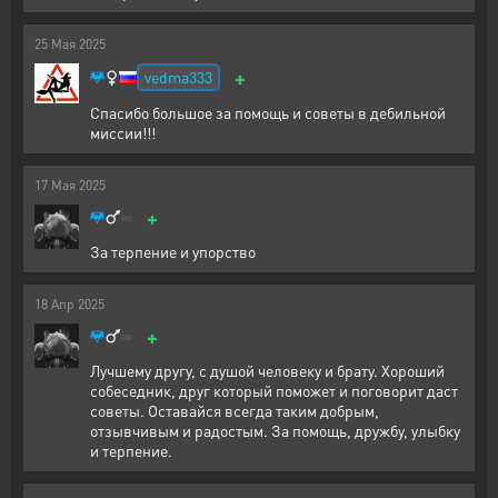
25
Мая
2025
+
vedma333
Спасибо большое за помощь и советы в дебильной
миссии!!!
17
Мая
2025
+
За терпение и упорство
18
Апр
2025
+
Лучшему другу, с душой человеку и брату. Хороший
собеседник, друг который поможет и поговорит даст
советы. Оставайся всегда таким добрым,
отзывчивым и радостым. За помощь, дружбу, улыбку
и терпение.