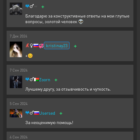
+
Благодарю за конструктивные ответы на мои глупые
вопросы, золотой человек 👽
7
Дек
2024
+
kristinay23
💞
+😊
7
Сен
2024
+
Zoorn
Лучшему другу, за отзывчивость и чуткость.
5
Сен
2024
+
Usersed
За неоценимую помощь!
4
Сен
2024