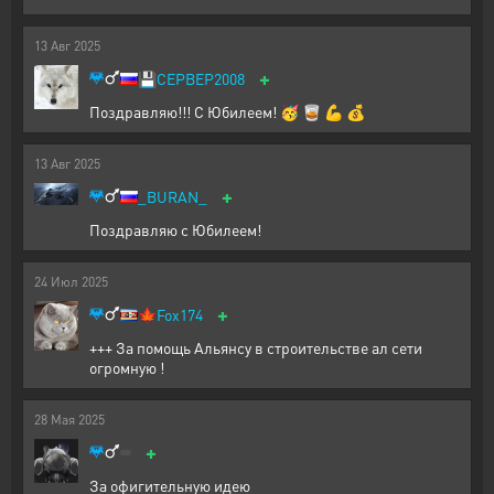
13
Авг
2025
+
💾
CEPBEP2008
Поздравляю!!! С Юбилеем! 🥳 🥃 💪 💰
13
Авг
2025
+
_BURAN_
Поздравляю с Юбилеем!
24
Июл
2025
+
🍁
Fox174
+++ За помощь Альянсу в строительстве ал сети
огромную !
28
Мая
2025
+
За офигительную идею