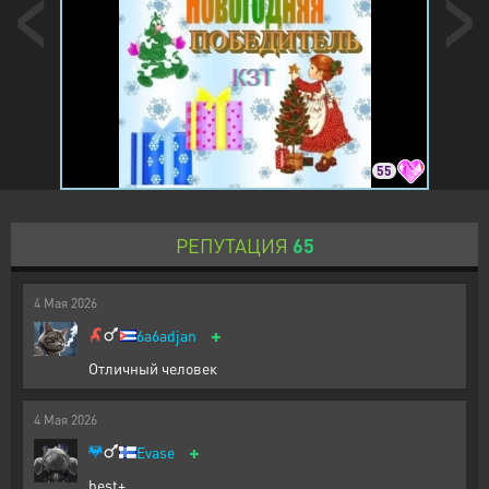
55
РЕПУТАЦИЯ
65
4
Мая
2026
+
6a6adjan
Отличный человек
4
Мая
2026
+
Evase
best+