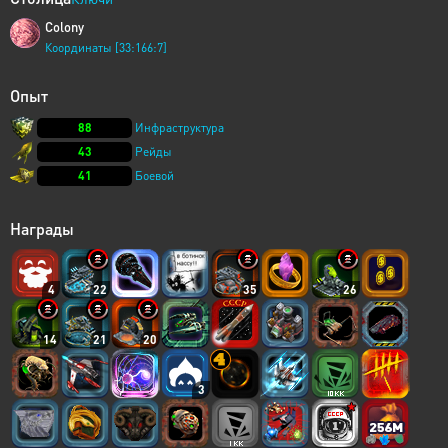
Colony
Координаты [33:166:7]
Опыт
88
Инфраструктура
43
Рейды
41
Боевой
Награды
4
22
35
26
14
21
20
3