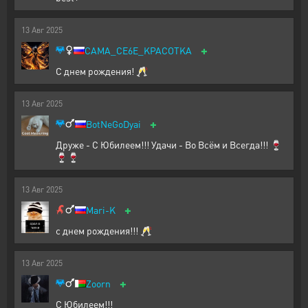
13
Авг
2025
+
CAMA_CE6E_KPACOTKA
С днем рождения! 🥂
13
Авг
2025
+
BotNeGoDyai
Друже - С Юбилеем!!! Удачи - Во Всём и Всегда!!! 🍷
🍷🍷
13
Авг
2025
+
Mari-K
с днем рождения!!! 🥂
13
Авг
2025
+
Zoorn
С Юбилеем!!!