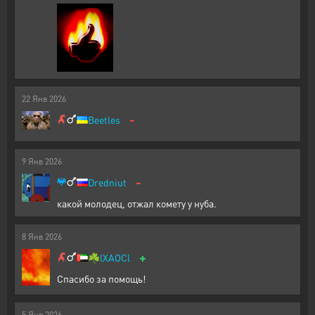
22
Янв
2026
-
Beetles
9
Янв
2026
-
Dredniut
какой молодец, отжал комету у нуба.
8
Янв
2026
+
☘️
lXAOCl
Спасибо за помощь!
5
Янв
2026