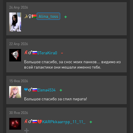
24
Апр
2026
+
Alina_toss
22
Апр
2026
-
0TeraKira0
Большое спасибо, за снос моих панков... видимо из
всей галактики они мешали именно тебе.
15
Фев
2026
+
Elena4534
Большое спасибо за спил пирата!
30
Янв
2026
+
💔
KARPkkaarrpp_11_11_
➕️