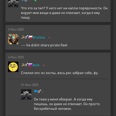
Что это за тип? У него нет ни капли порядочности. Он
ворует мои вещи и даже не отвечает, когда я ему
пишу.
2
Июл
2025
-
Brutoss
--- he didnt share pirate fleet
4
Июн
2025
-
ahid
Спилил опс из экспы, весь рес забрал себе, фу.
31
Июл
2025
Он тоже у меня обокрал. А когда ему
пишешь, он даже не отвечает. Он просто
бесхребетный человек.