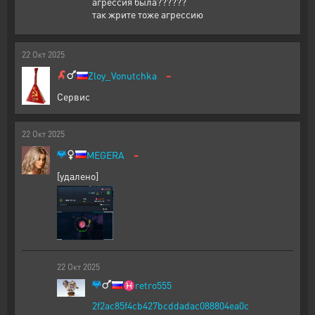
агрессия была??????
так жрите тоже агрессию
22
Окт
2025
-
Zloy_Vonutchka
Сервис
22
Окт
2025
-
MEGERA
[удалено]
22
Окт
2025
♓
retro555
2f2ac85f4cb427bcddadac088804ea0c