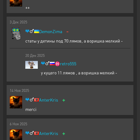
++
3
Дек
2025
-
DemonZima
статы у детины под 70 лямов, а воришка мелкий -
20
Дек
2025
♓
retro555
у куцего 11 лямов , а воришка мелкий -
14
Ноя
2025
+
AnterKris
merci
6
Ноя
2025
+
AnterKris