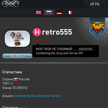
ИГРА
♓
retro555
GOVERNMENT
МОЯ ТВОЯ НЕ ПОНИМАЙ.......))))))))))))))...
Combining the Zerg and Terran ЛП
72 M / 72 M
Статистика
Страна
Россия
ТОП
35
Очков 72 378 012
Альянс
Combining the Zerg and Terran
Столица
Ключи