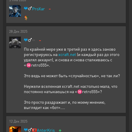
-
ProXar
🐓
28
Дек
2025
-
По крайней мере уже в третий раз я здесь заново
регистрируюсь на
xcraft.net
(и каждый раз до этого
удалял аккаунт), и снова и снова сталкиваюсь с
«♓retro555».
Это ведь не может быть «случайностью», не так ли?
Неужели вселенная xcraft.net настолько мала, что
постоянно натыкаешься на «♓retro555»?
Это просто раздражает и, по моему мнению,
выглядит как «бот»....
12
Дек
2025
+
AnterKris