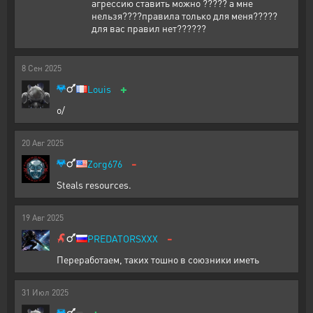
агрессию ставить можно ????? а мне
нельзя????правила только для меня?????
для вас правил нет??????
8
Сен
2025
+
Louis
o/
20
Авг
2025
-
Zorg676
Steals resources.
19
Авг
2025
-
PREDATORSXXX
Переработаем, таких тошно в союзники иметь
31
Июл
2025
+