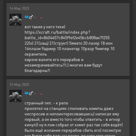
16
Мар
2025
-
вот такие у него техи)
https://xcraft.ru/battle/index.php?
battle_id=8604657c845f9ef2e45bcb808ae7f255
22(о) 21(защ) 21(структ) 5ямато 20 лазер 18 ион
14плазм 9адмир 10 планетар 10разр 9импер 10
охранитель
кароче валите его перерабов и
незаморачивайтесь!!!;) многие вам будут
благодарны!!
15
Мар
2025
-
странный тип. - к репе
прилетел на станциях спиливать кометы дажэ
неспросив и непоинтересовавшись) написал ему
первый, а он вместо того чтобы ответить - в игнор
кинул)) ну я лом собрал от комет раз так себя ведёт)
было ещё жэлание перерабов сбить его) посмотрю
как будет себя дальшэ вести. по сути этот игрок