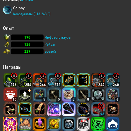
Colony
Координаты [113:268:3]
Опыт
190
Инфраструктура
126
Рейды
229
Боевой
Награды
296
256
266
272
264
240
10
5
5
5
8
6
2
93