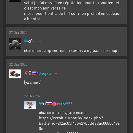
salut je t'ai mis +1 en réputation pour ton soutient et
c'est mon anniversaire !
merci pour l'entraide ( +1 sur mon profil :) en cadeau )
a bientot
27
Окт
2025
-
обзывается прилетел на комету а в диалоге игнор
22
Окт
2025
-
40nojka
[удалено]
22
Окт
2025
♓
retro555
обманывать будите лохов
https://xcraft.ru/battle/index.php?
battle_id=2f2ac85f4cb427bcddadac088804ea
0c