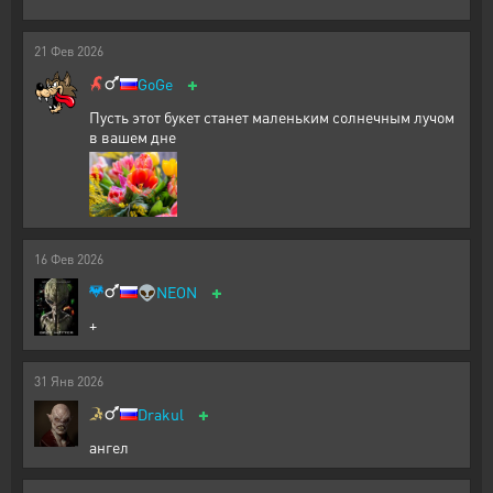
21
Фев
2026
+
GoGe
Пусть этот букет станет маленьким солнечным лучом
в вашем дне
16
Фев
2026
+
👽
NEON
+
31
Янв
2026
+
Drakul
ангел