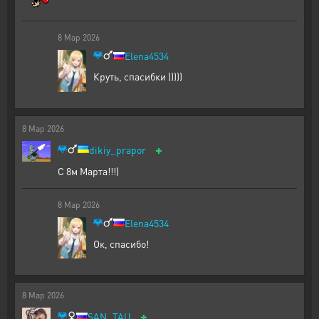
8
Мар
2026
Elena4534
Круть, спасибки )))))
8
Мар
2026
+
dikiy_prapor
С 8м Марта!!!)
8
Мар
2026
Elena4534
Ок, спасибо!
8
Мар
2026
+
SAN_TAU