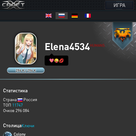
ИГРА
Elena4534
HUMANS
💖😜💋
296 K / 296 K
Статистика
Страна
Россия
ТОП
11747
Очков 296 084
Столица
Ключи
Colony