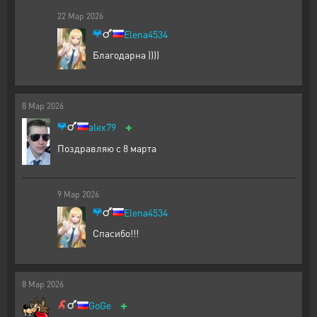
22
Мар
2026
Elena4534
Благодарна ))))
8
Мар
2026
+
alex79
Поздравляю с 8 марта
9
Мар
2026
Elena4534
Спасибо!!!
8
Мар
2026
+
GoGe