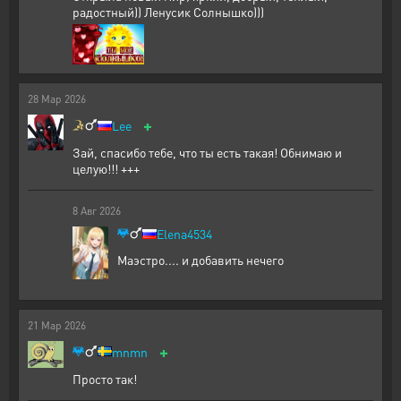
радостный)) Ленусик Солнышко)))
28
Мар
2026
+
Lee
Зай, спасибо тебе, что ты есть такая! Обнимаю и
целую!!! +++
8
Авг
2026
Elena4534
Маэстро.... и добавить нечего
21
Мар
2026
+
mnmn
Просто так!