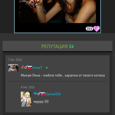
203
РЕПУТАЦИЯ
26
7
Авг
2026
+
shew7
Милая Лена - люблю тебя , зарапки от твоего котика
8
Авг
2026
Elena4534
муррр ))))