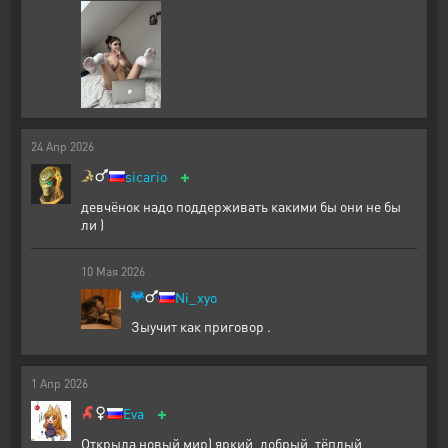
24
Апр
2026
+
sicario
девчёнок надо поддерживать какими бы они не бы
ли )
10
Мая
2026
Ni_xyo
Зыучит как приговор .
1
Апр
2026
+
Eva
Открыла новый мир) яркий, добрый, тёплый,