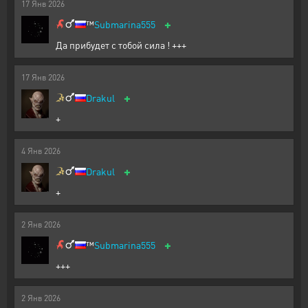
17
Янв
2026
+
™️
Submarina555
Да прибудет с тобой сила ! +++
17
Янв
2026
+
Drakul
+
4
Янв
2026
+
Drakul
+
2
Янв
2026
+
™️
Submarina555
+++
2
Янв
2026