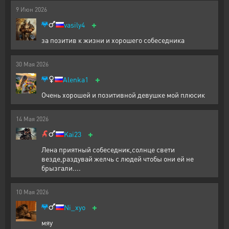
9
Июн
2026
+
vasily4
за позитив к жизни и хорошего собеседника
30
Мая
2026
+
Alenka1
Очень хорошей и позитивной девушке мой плюсик
14
Мая
2026
+
Kai23
Лена приятный собеседник,солнце свети
везде,раздувай желчь с людей чтобы они ей не
брызгали....
10
Мая
2026
+
Ni_xyo
мяу