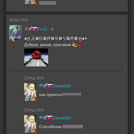
))))))))))))))
28
Фев
2026
+
Fire2
๑ღ 人✿仨✿廾✿丩✿リ✿片✿ ღ๑•.
Добрая, умная, красивая 💫🌹
22
Мар
2026
Elena4534
как приятно!!!!!!!!!!!!!!!!
22
Мар
2026
Elena4534
Спасибочки )))))))))))))))))