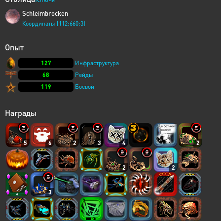
Schleimbrocken
Координаты [112:660:3]
Опыт
127
Инфраструктура
68
Рейды
119
Боевой
Награды
5
6
2
3
4
2
2
2
3