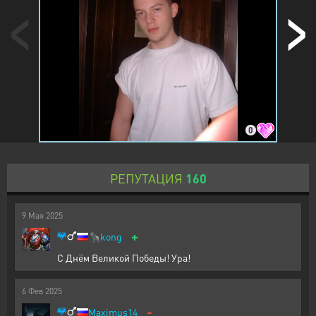
0
РЕПУТАЦИЯ
160
9
Мая
2025
+
🦍
kong
С Днём Великой Победы! Ура!
6
Фев
2025
-
Maximus14