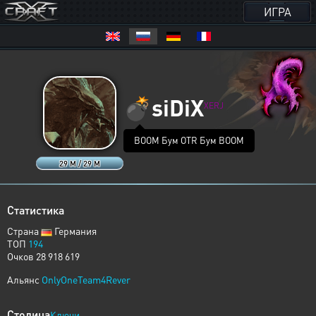
ИГРА
💣
siDiX
XERJ
BOOM Бум OTR Бум BOOM
29 M / 29 M
Статистика
Страна
Германия
ТОП
194
Очков 28 918 619
Альянс
OnlyOneTeam4Rever
Столица
Ключи