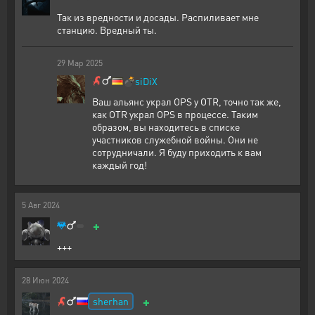
Так из вредности и досады. Распиливает мне
станцию. Вредный ты.
29
Мар
2025
💣
siDiX
Ваш альянс украл OPS у OTR, точно так же,
как OTR украл OPS в процессе. Таким
образом, вы находитесь в списке
участников служебной войны. Они не
сотрудничали. Я буду приходить к вам
каждый год!
5
Авг
2024
+
+++
28
Июн
2024
+
sherhan