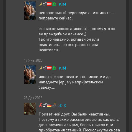
🐉
_KIM_
неправильный переводчик.. извините...
поправьте сейчас:
его также можно атаковать, потому что он
во враждебном альянсе ;)
Так что неважно, активен он или
неактивен... он все равно снова
неактивен...
19
Янв
2023
🐉
_KIM_
ионако је опет неактиван.. можете и да
нападнете јер је у непријатељском
савезу.....
28
Дек
2022
💣
siDiX
Привет мой друг. Вы были неактивны.
Поэтому я также рассматриваю их как цель
для получения сырья, боевых очков или
приобретения станций. Поскольку ты снова