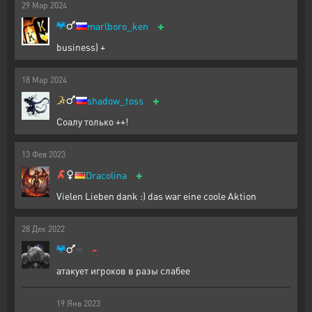
29
Мар
2024
+
marlboro_ken
business) +
18
Мар
2024
+
shadow_toss
Соалу только ++!
13
Фев
2023
+
Dracolina
Vielen Lieben dank :) das war eine coole Aktion
28
Дек
2022
-
атакует игроков в разы слабее
19
Янв
2023