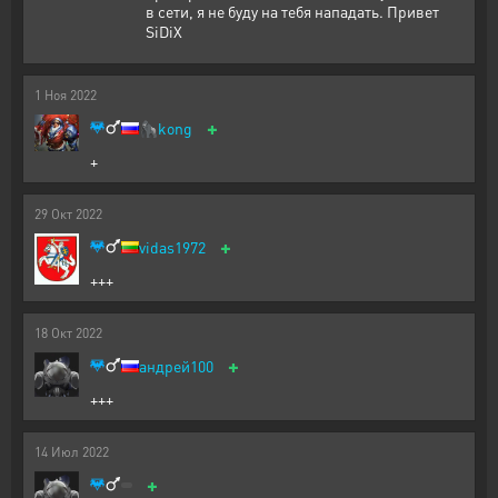
в сети, я не буду на тебя нападать. Привет
SiDiX
1
Ноя
2022
+
🦍
kong
+
29
Окт
2022
+
vidas1972
+++
18
Окт
2022
+
андрей100
+++
14
Июл
2022
+