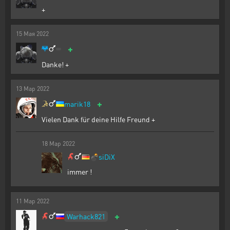
+
15
Мая
2022
+
Danke! +
13
Мар
2022
+
marik18
Vielen Dank für deine Hilfe Freund +
18
Мар
2022
💣
siDiX
immer !
11
Мар
2022
+
Warhack821