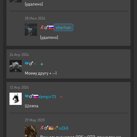
[удалено]
28
Июн
2024
sherhan
[удалено]
24
Апр
2024
+
Моему другу + :-)
12
Апр
2024
-
Vampir73
Шляпа
29
Мар
2025
💣
siDiX
Ваш альянс украл OPS у OTR, точно так же,