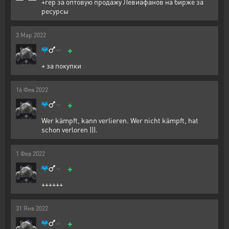
+rep за оптовую продажу Левиафанов на бирже за
ресурсы
3
Мар
2022
+
+ за покупки
16
Фев
2022
+
Wer kämpft, kann verlieren. Wer nicht kämpft, hat
schon verloren ))).
1
Фев
2022
+
++++++
31
Янв
2022
+