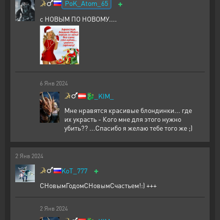
+
PoK_Atom_65
с НОВЫМ ПО НОВОМУ....
6
Янв
2024
🐉
_KIM_
Мне нравятся красивые блондинки... где
их украсть - Кого мне для этого нужно
убить?? ...Спасибо я желаю тебе того же ;)
2
Янв
2024
+
KoT_777
СНовымГодомСНовымСчастьем!:) +++
2
Янв
2024