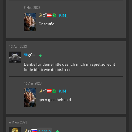
9
Ноя
2023
🐉
_KIM_
Спасибо
13
Авг
2023
+
Danke für deine hilfe das ich mich im spiel zurecht
finde bleib wie du bist +++
16
Авг
2023
🐉
_KIM_
gern geschehen :)
6
Июл
2023
+
sicario