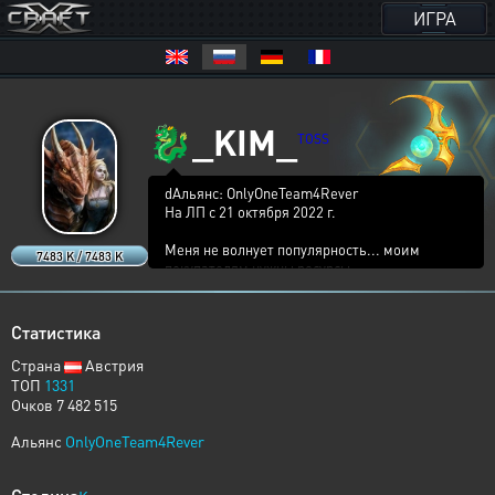
ИГРА
🐉
_KIM_
TOSS
dАльянс: OnlyOneTeam4Rever
На ЛП с 21 октября 2022 г.
Меня не волнует популярность... моим
7483 K / 7483 K
покупателям нужны ресурсы...
и мне также жаль, что так много девушек с
фермы плачут каждый раз, когда я летаю...
Статистика
Страна
Австрия
ТОП
1331
Очков 7 482 515
Альянс
OnlyOneTeam4Rever