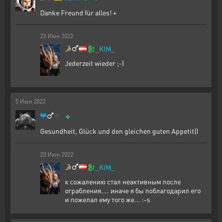
Danke Freund für alles! +
23
Июн
2022
🐉
_KIM_
Jederzeit wieder ;-)
5
Июн
2022
+
Gesundheit, Glück und den gleichen guten Appetit))
23
Июн
2022
🐉
_KIM_
к сожалению стал неактивным после
ограбления.... иначе я бы поблагодарил его
и пожелал ему того же... :-s