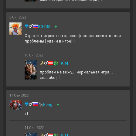
8
Окт
2022
+
ICH18I
Стратег + игрок + на планке флот оставил это твои
проблемы ) удачи в игре!!!
10
Окт
2022
🐉
_KIM_
проблем не вижу... нормальная игра...
спасибо ;-)
11
Сен
2022
+
🦍
kong
+)
11
Сен
2022
🐉
_KIM_