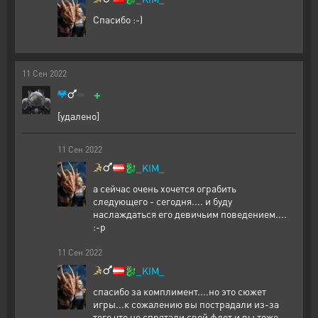
Спасибо :-)
11
Сен
2022
+
[удалено]
11
Сен
2022
🐉
_KIM_
а сейчас очень хочется ограбить
следующего - сегодня.... и буду
наслаждаться его девичьим поведением....
:-p
11
Сен
2022
🐉
_KIM_
спасибо за комплимент....но это сюжет
игры...к сожалению вы пострадали из-за
того что не спрятали свой флот и вы тоже