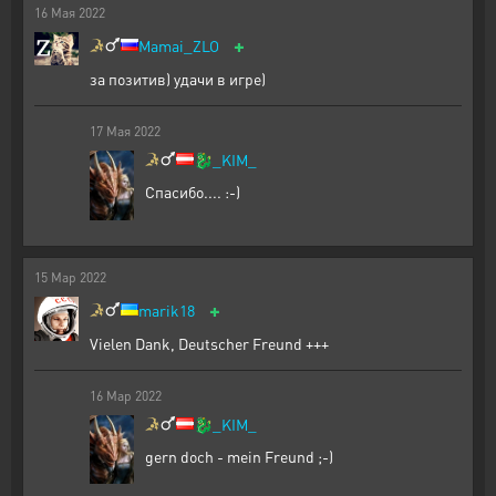
16
Мая
2022
+
Mamai_ZLO
за позитив) удачи в игре)
17
Мая
2022
🐉
_KIM_
Спасибо.... :-)
15
Мар
2022
+
marik18
Vielen Dank, Deutscher Freund +++
16
Мар
2022
🐉
_KIM_
gern doch - mein Freund ;-)