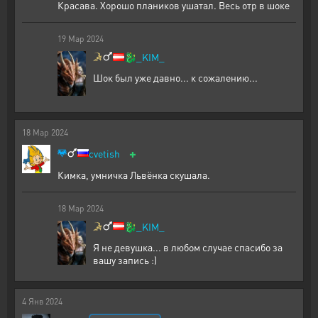
Красава. Хорошо плаников ушатал. Весь отр в шоке
19
Мар
2024
🐉
_KIM_
Шок был уже давно... к сожалению...
18
Мар
2024
+
cvetish
Кимка, умничка Львёнка скушала.
18
Мар
2024
🐉
_KIM_
Я не девушка... в любом случае спасибо за
вашу запись :)
4
Янв
2024