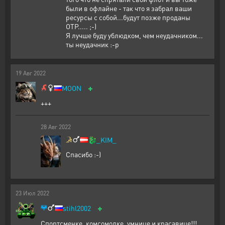
были в офлайне - так что я забрал ваши
ресурсы с собой...будут позже проданы
ОТР..... ;-)
Я лучше буду ублюдком, чем неудачником...
ты неудачник :-p
19
Авг
2022
+
MOON
+++
28
Авг
2022
🐉
_KIM_
Спасибо :-)
23
Июл
2022
+
stihl2002
Спортсменке, комсомолке, умнице и красавице!!!