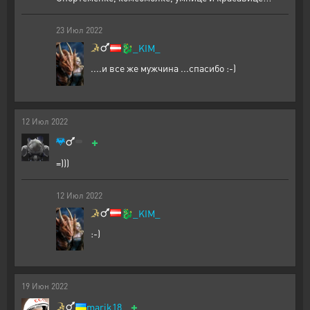
23
Июл
2022
🐉
_KIM_
....и все же мужчина ...спасибо :-)
12
Июл
2022
+
=)))
12
Июл
2022
🐉
_KIM_
:-)
19
Июн
2022
+
marik18