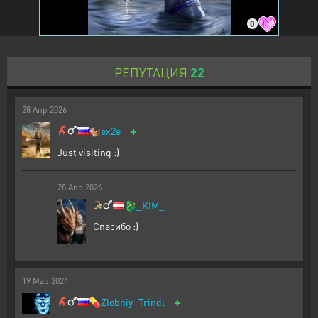
0
РЕПУТАЦИЯ
22
28
Апр
2026
+
🐿️
ex2e
Just visiting :)
28
Апр
2026
🐉
_KIM_
Спасибо :)
19
Мар
2024
+
💊
Zlobniy_Trindl