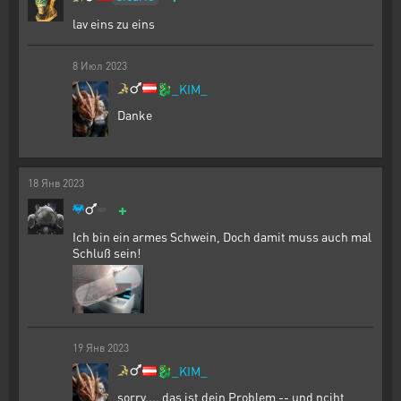
lav eins zu eins
8
Июл
2023
🐉
_KIM_
Danke
18
Янв
2023
+
Ich bin ein armes Schwein, Doch damit muss auch mal
Schluß sein!
19
Янв
2023
🐉
_KIM_
sorry.... das ist dein Problem -- und nciht