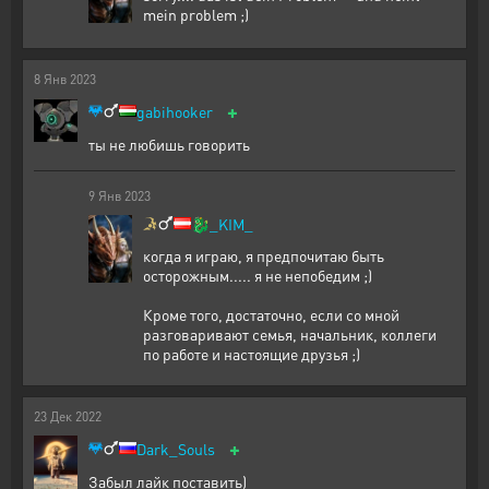
mein problem ;)
8
Янв
2023
+
gabihooker
ты не любишь говорить
9
Янв
2023
🐉
_KIM_
когда я играю, я предпочитаю быть
осторожным..... я не непобедим ;)
Кроме того, достаточно, если со мной
разговаривают семья, начальник, коллеги
по работе и настоящие друзья ;)
23
Дек
2022
+
Dark_Souls
Забыл лайк поставить)