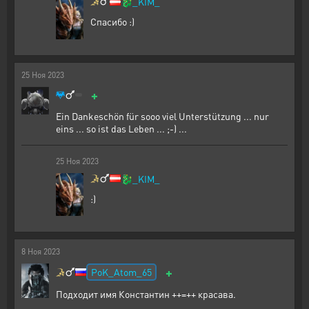
🐉
_KIM_
Спасибо :)
25
Ноя
2023
+
Ein Dankeschön für sooo viel Unterstützung ... nur
eins ... so ist das Leben ... ;-) ...
25
Ноя
2023
🐉
_KIM_
:)
8
Ноя
2023
+
PoK_Atom_65
Подходит имя Константин ++=++ красава.