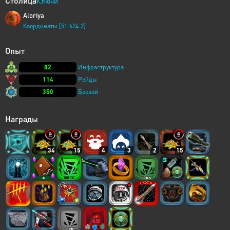
Столица
Ключи
Aloriya
Координаты [51:624:2]
Опыт
82
Инфраструктура
114
Рейды
350
Боевой
Награды
34
15
4
3
2
15