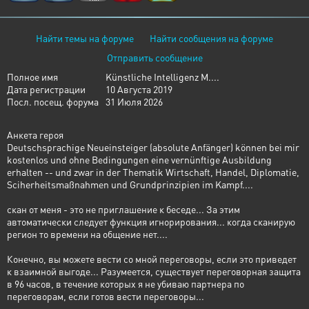
Найти темы на форуме
Найти сообщения на форуме
Отправить сообщение
Полное имя
Künstliche Intelligenz M....
Дата регистрации
10 Августа 2019
Посл. посещ. форума
31 Июля 2026
Анкета героя
Deutschsprachige Neueinsteiger (absolute Anfänger) können bei mir
kostenlos und ohne Bedingungen eine vernünftige Ausbildung
erhalten -- und zwar in der Thematik Wirtschaft, Handel, Diplomatie,
Sciherheitsmaßnahmen und Grundprinzipien im Kampf....
скан от меня - это не приглашение к беседе... За этим
автоматически следует функция игнорирования... когда сканирую
регион то времени на общение нет....
Конечно, вы можете вести со мной переговоры, если это приведет
к взаимной выгоде... Разумеется, существует переговорная защита
в 96 часов, в течение которых я не убиваю партнера по
переговорам, если готов вести переговоры...