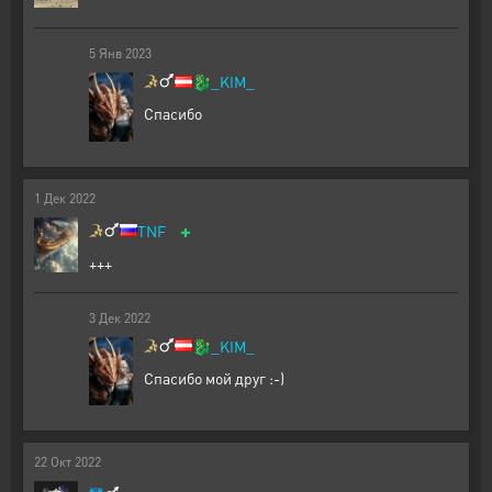
5
Янв
2023
🐉
_KIM_
Спасибо
1
Дек
2022
+
TNF
+++
3
Дек
2022
🐉
_KIM_
Спасибо мой друг :-)
22
Окт
2022