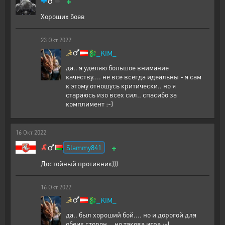
+
Хороших боев
23
Окт
2022
🐉
_KIM_
да.. я уделяю большое внимание
качеству.... не все всегда идеальны - я сам
к этому отношусь критически.. но я
стараюсь изо всех сил.. спасибо за
комплимент :-)
16
Окт
2022
+
Slammy841
Достойный противник)))
16
Окт
2022
🐉
_KIM_
да.. был хороший бой.... но и дорогой для
обеих сторон... но такова игра ;-)