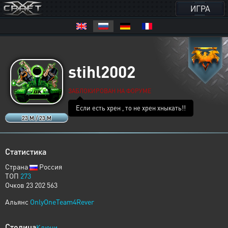
ИГРА
stihl2002
ЗАБЛОКИРОВАН НА ФОРУМЕ
Если есть хрен , то не хрен хныкать!!
23 M / 23 M
Статистика
Страна
Россия
ТОП
273
Очков 23 202 563
Альянс
OnlyOneTeam4Rever
Столица
Ключи