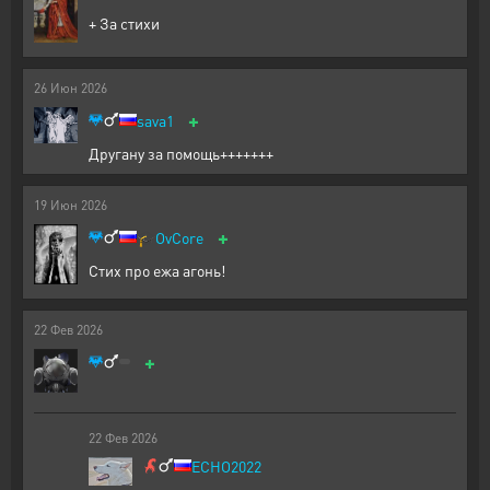
+ За стихи
26
Июн
2026
+
sava1
Другану за помощь+++++++
19
Июн
2026
+
🎓
OvCore
Стих про ежа агонь!
22
Фев
2026
+
22
Фев
2026
ECHO2022