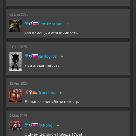
24
Дек
2025
+
GenriMorgan
+за помощь и отзывчивость
8
Сен
2025
+
yarilogroz
+ за отзывчивость
12
Авг
2025
+
Dracolina
Большое спасибо за помощь +
9
Мая
2025
+
🦍
kong
С Днём Великой Победы! Ура!