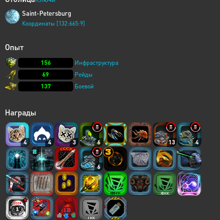
Saint-Petersburg
Координаты [132:665:9]
Опыт
156
Инфраструктура
69
Рейды
137
Боевой
Награды
4
4
3
6
13
4
6