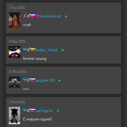
2
Апр
2024
+
😈
kardinalred
+сяб
3
Мар
2024
+
Aidas_Vilaid
forever young
26
Янв
2024
+
андрей100
+++
2
Янв
2024
+
yarilogroz
С новым годом)!