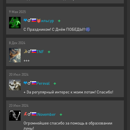
9
Мая
2025
+
👹
ильсур
С Праздником! С Днём ПОБЕДЫ!!🎆
8
Дек
2024
+
TNF
+++
20
Июл
2024
+
Pereval
+ За регулярный интерес к моим лотам! Спасибо!
23
Июн
2024
+
iNovember
Огромнейшее спасибо за помощь в образовании
луны!