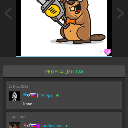
0
РЕПУТАЦИЯ
136
25
Июл
2026
+
🍴
Atrypa
Коле+
1
Июл
2026
+
😈
kardinalred