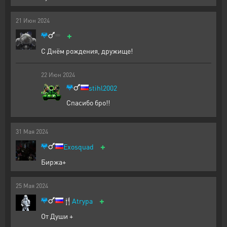
21
Июн
2024
+
С Днём рождения, дружище!
22
Июн
2024
stihl2002
Спасибо бро!!
31
Мая
2024
+
Exosquad
Биржа+
25
Мая
2024
+
🍴
Atrypa
От Души +