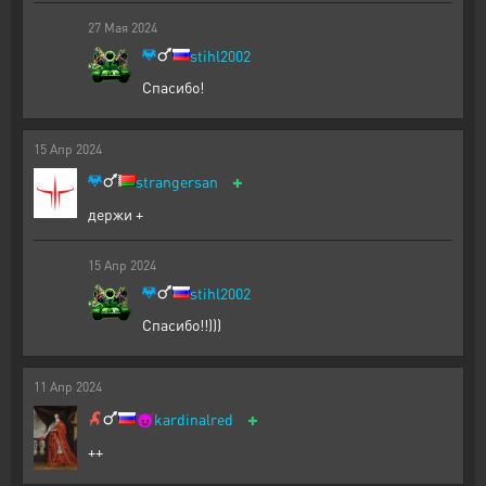
27
Мая
2024
stihl2002
Спасибо!
15
Апр
2024
+
strangersan
держи +
15
Апр
2024
stihl2002
Спасибо!!)))
11
Апр
2024
+
😈
kardinalred
++