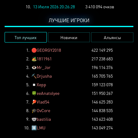
10.
13 Июля 2026 20:26:28
3 410 094 очков
ЛУЧШИЕ ИГРОКИ
Топ лучших
Новички
Альянсы
1.
🛑
GEORGY2018
422 149 295
2.
🏕️
1811961
217 238 683
3.
👁️
Mr_Jor
196 114 376
4.
⛏️
Drjusha
165 705 765
5.
◽
Xepp
159 123 078
6.
🍀
eeAnatolyee
151 950 267
7.
🏓
Vlad54
146 625 283
8.
🎓
OvCore
144 838 535
9.
🐨
bastilia
143 623 408
10.
8️⃣
LMU
143 049 274