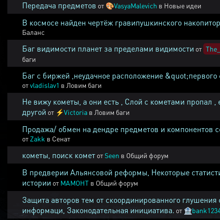
Передача предметов
от
🎨
VasyaMalevich
в
Новые идеи
В космосе найден чертёж гравипушкинского накопитор
Баланс
Баг видимости планет за пределами видимости
от
The_
баги
Баг с биржей ,неудачное расположение &quot;первого 
от
vladislav1
в
Ловим баги
Не вижу кометы, а они есть , Слой с кометами пропал , 
другой
от
⚡
Victoria
в
Ловим баги
Продажа/ обмен на дендре предметов и компонентов 
от
Zakk
в
Сенат
кометы, поиск комет
от
Seen
в
Общий форум
В предверии Альянсовой реформы, Некоторые статист
истории
от
MAMOHT
в
Общий форум
Защита авторов тем от скоординированного глушения 
информаци, Законодательная инициатива.
от
🏦
bank123