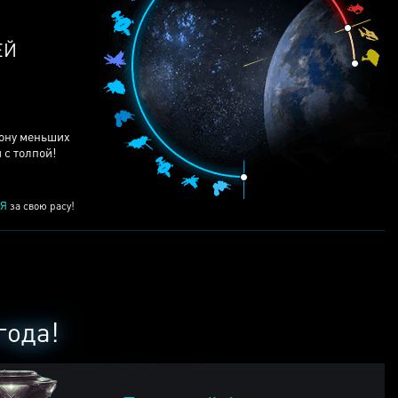
рону меньших
 с толпой!
Я
за свою расу!
года!