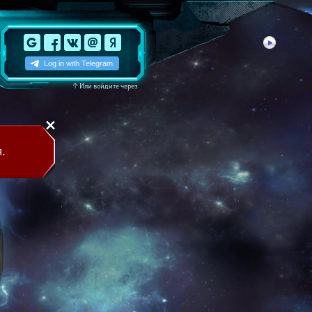
↑
Или войдите через
.