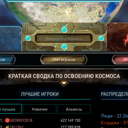
ков
1941 игроков
81
КРАТКАЯ СВОДКА ПО ОСВОЕНИЮ КОСМОСА
ЛУЧШИЕ ИГРОКИ
РАСПРЕДЕЛ
п лучших
Новички
Альянсы
Люди - 22 26
1.
🛑
GEORGY2018
422 149 150
Ксерджи - 81
2.
🏕️
1811961
217 289 828