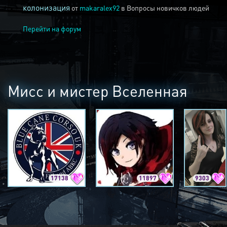
колонизация
от
makaralex92
в
Вопросы новичков людей
Перейти на форум
Мисс и мистер Вселенная
17138
11897
9303