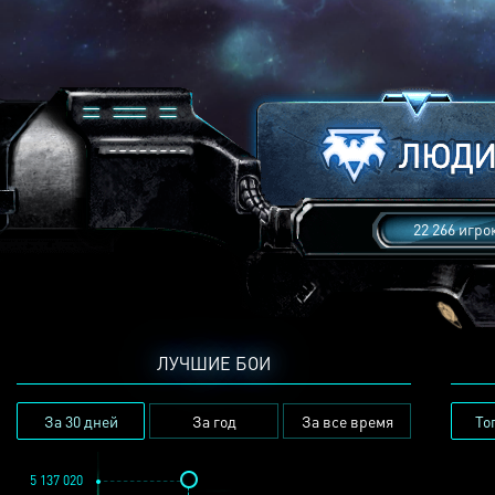
22 266 игро
ЛУЧШИЕ БОИ
За 30 дней
За год
За все время
То
5 137 020