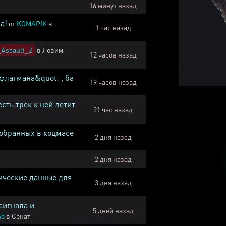
16 минут назад
а!
от
KOMAPIK
в
1 час назад
Assault_Z
в
Ловим
12 часов назад
флагмана&quot; , ба
19 часов назад
есть трек к ней летит
21 час назад
собранных в коцмасе
2 дня назад
2 дня назад
ические данные для
3 дня назад
сигнала и
5 дней назад
45
в
Сенат