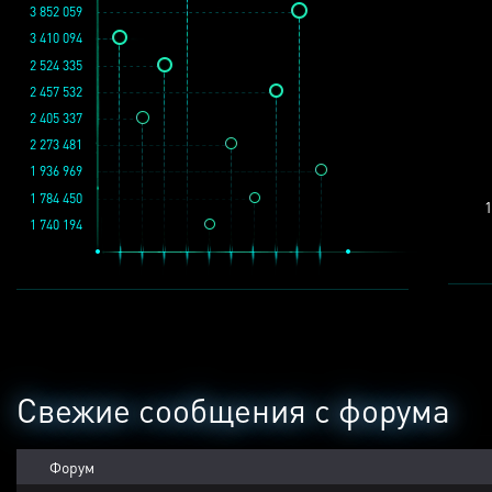
3 852 059
3 410 094
2 524 335
2 457 532
2 405 337
2 273 481
1 936 969
1 784 450
1
1 740 194
Свежие сообщения с форума
Форум