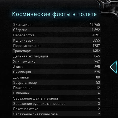
Космические флоты в полете
Экспедиция
13 765
Оборона
11 892
Переработка
4391
Колонизация
3855
Передислокация
1787
Транспорт
1452
Дальняя экспедиция
845
Уничтожение
747
Атака
695
Оккупация
575
Доставка
88
Забрать товар
53
Пожирание
12
Шпионаж
4
Заражение шахты металла
4
Заражение рудника минералов
3
Ракетная атака
2
Заражение скважины газа
2