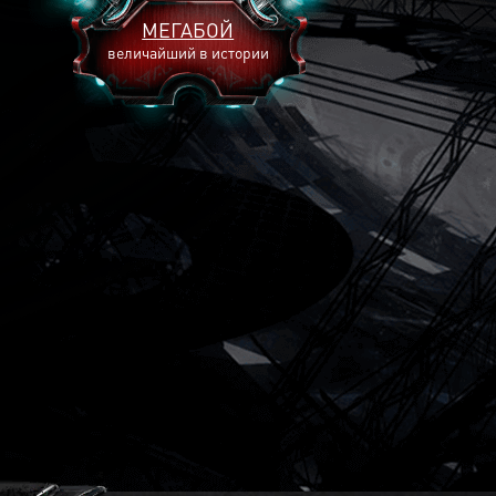
МЕГАБОЙ
величайший в истории
2893
2269
2240