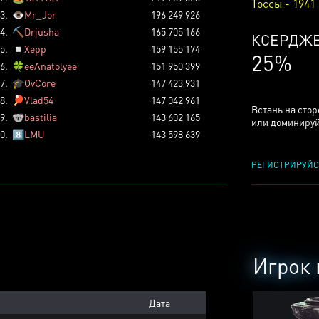
Тоссы - 1941
3.
👁️
Mr_Jor
196 249 926
4.
⛏️
Drjusha
165 705 166
ТОССОВ
5.
◽
Xepp
159 155 174
5%
6.
🍀
eeAnatolyee
151 950 399
7.
🎓
OvCore
147 423 931
8.
🏓
Vlad54
147 042 961
Встань на сто
9.
🐨
bastilia
143 602 165
или доминируй
0.
8️⃣
LMU
143 598 639
РЕГИСТРИРУЙС
Игрок 
Дата