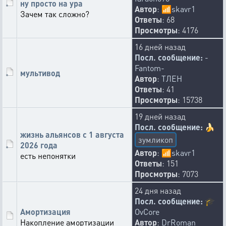
ну просто на ура
Автор
:
📶
skavr1
Зачем так сложно?
Ответы
: 68
Просмотры
: 4176
16 дней назад
Посл. сообщение:
-
Fantom-
мультивод
Автор
:
ТЛЕН
Ответы
: 41
Просмотры
: 15738
19 дней назад
Посл. сообщение:
🍌
жизнь альянсов с 1 августа
зумликоп
2026 года
Автор
:
📶
skavr1
есть непонятки
Ответы
: 151
Просмотры
: 7073
24 дня назад
Посл. сообщение:
🎓
Амортизация
OvCore
Накопление амортизации
Автор
:
DrRoman