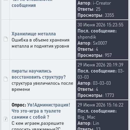
Автор
:
i-Creator
сообщения
Ответы
: 25
Просмотры
: 3355
30 Июня 2026 15:23:55
Посл. сообщение:
Хранилище металла
shpendik
Ошибка в объеме хранения
Автор
:
Sx0007
металла и поднятия уровня
Ответы
: 4
Просмотры
: 957
29 Июня 2026 20:19:39
пираты научились
Посл. сообщение:
03-
восстановить структуру?
03-03
структура увеличилось после
Автор
:
03-03-03
времени
Ответы
: 4
Просмотры
: 1773
Опрос:
Ув!Администрация!
29 Июня 2026 15:16:22
Что это-игра в туалете
Посл. сообщение:
самими с собой ?
Big_Mac
С кем играем,разрешите
Автор
:
Lin
спросить,уважаемые?С
Ответы
: 13