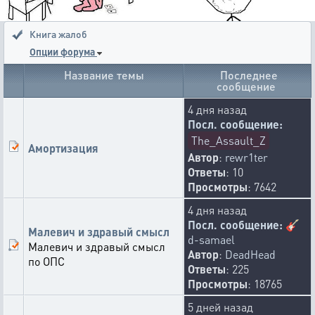
Книга жалоб
Опции форума
Название темы
Последнее
сообщение
4 дня назад
Посл. сообщение:
The_Assault_Z
Амортизация
Автор
:
rewr1ter
Ответы
: 10
Просмотры
: 7642
4 дня назад
Посл. сообщение:
🎸
Малевич и здравый смысл
d-samael
Малевич и здравый смысл
Автор
:
DeadHead
по ОПС
Ответы
: 225
Просмотры
: 18765
5 дней назад