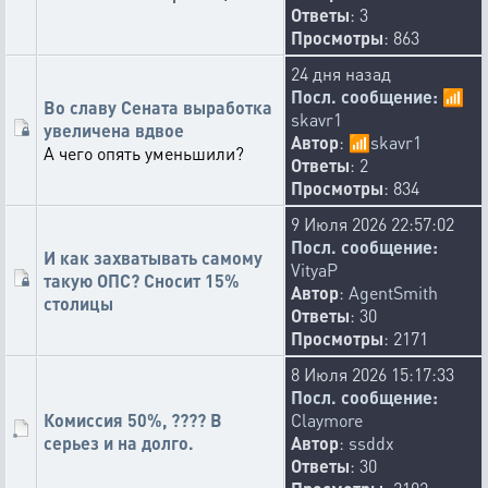
Ответы
: 3
Просмотры
: 863
24 дня назад
Посл. сообщение:
📶
Во славу Сената выработка
skavr1
увеличена вдвое
Автор
:
📶
skavr1
А чего опять уменьшили?
Ответы
: 2
Просмотры
: 834
9 Июля 2026 22:57:02
Посл. сообщение:
И как захватывать самому
VityaP
такую ОПС? Сносит 15%
Автор
:
AgentSmith
столицы
Ответы
: 30
Просмотры
: 2171
8 Июля 2026 15:17:33
Посл. сообщение:
Комиссия 50%, ???? В
Claymore
серьез и на долго.
Автор
:
ssddx
Ответы
: 30