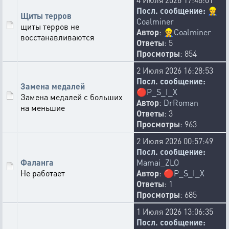
Посл. сообщение:
👷
Щиты терров
Coalminer
щиты терров не
Автор
:
👷
Coalminer
восстанавливаются
Ответы
: 5
Просмотры
: 854
2 Июля 2026 16:28:53
Посл. сообщение:
Замена медалей
🔴
P_S_I_X
Замена медалей с больших
Автор
:
DrRoman
на меньшие
Ответы
: 3
Просмотры
: 963
2 Июля 2026 00:57:49
Посл. сообщение:
Фаланга
Mamai_ZLO
Не работает
Автор
:
🔴
P_S_I_X
Ответы
: 1
Просмотры
: 685
1 Июля 2026 13:06:35
Посл. сообщение: