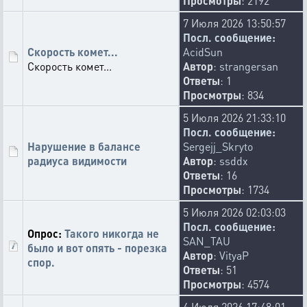
Просмотры
: 2192
7 Июля 2026 13:50:57
Посл. сообщение:
Скорость комет...
AcidSun
Скорость комет...
Автор
:
strangersan
Ответы
: 1
Просмотры
: 834
5 Июля 2026 21:33:10
Посл. сообщение:
Нарушение в балансе
Sergejj_Skryto
радиуса видимости
Автор
:
ssddx
Ответы
: 16
Просмотры
: 1734
5 Июля 2026 02:03:03
Посл. сообщение:
Опрос:
Такого никогда не
SAN_TAU
было и вот опять - порезка
Автор
:
VityaP
спор.
Ответы
: 51
Просмотры
: 4574
4 Июля 2026 17:48:01