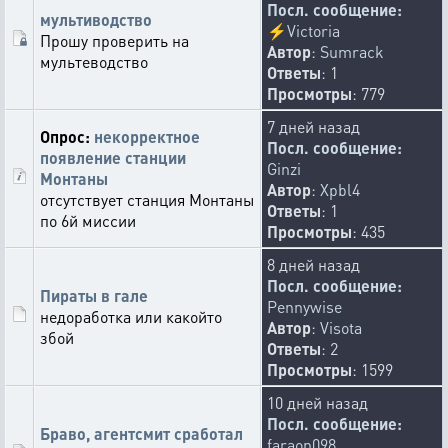
Посл. сообщение:
мультиводство
⚡
Victoria
Прошу проверить на
Автор
:
Sumrack
мультеводство
Ответы
: 1
Просмотры
: 779
7 дней назад
Опрос:
некорректное
Посл. сообщение:
появление станции
Ginzi
Монтаны
Автор
:
Xpbl4
отсутствует станция Монтаны
Ответы
: 1
по 6й миссии
Просмотры
: 435
8 дней назад
Посл. сообщение:
Пираты в гале
Pennywise
недоработка или какойто
Автор
:
Visota
збой
Ответы
: 2
Просмотры
: 1599
10 дней назад
Посл. сообщение:
Браво, агентсмит сработал
faraon098