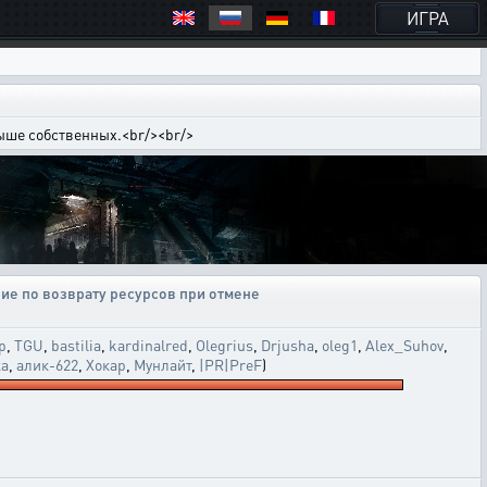
ИГРА
выше собственных.<br/><br/>
ие по возврату ресурсов при отмене
p
,
TGU
,
bastilia
,
kardinalred
,
Olegrius
,
Drjusha
,
oleg1
,
Alex_Suhov
,
ка
,
алик-622
,
Хокар
,
Мунлайт
,
|PR|PreF
)