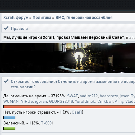
Xcraft форум
»
Политика
»
ВМС, Генеральная ассамблея
Правила
Мы, лучшие игроки Xcraft, провозглашаем Верховный Совет
, выс
Открытое голосование:
Отменить на время изменение по возвр
технологии?
Да, отменить на время. - 37 (95%:
SWAT
,
vadim219
,
beercrazy
,
jeser
,
Пу
WOMAN_VIRUS
,
igoran
,
GEORGY2018
,
YuraKlinok
,
Cnjkbwf
,
Arny
,
Vlad
Нет, пусть игроки страдают. - 1 (3%:
СваП
)
Зеленский. - 1 (3%:
T-800
)