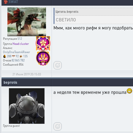
👺
SWAT
Цитата: beprotis
СВЕТИЛО
Ммм, как много рифм я могу подобрать.
Репутация
512
Группа
Head cluster
Альянс
OnlyOneTeam4Rever
288
92
135
Очков
82 845 782
Сообщений
854
21 Июля 2019 20:15:03
beprotis
а неделя тем временем уже прошла
Группа
guest