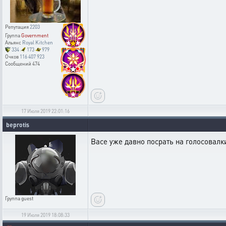
Репутация
2203
Группа
Government
Альянс
Royal Kitchen
334
173
979
Очков
116 407 923
Сообщений
474
17 Июля 2019 22:01:16
beprotis
Васе уже давно посрать на голосовалки
Группа
guest
19 Июля 2019 18:08:33