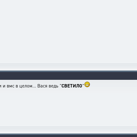
 и вмс в целом... Вася ведь "
СВЕТИЛО
"