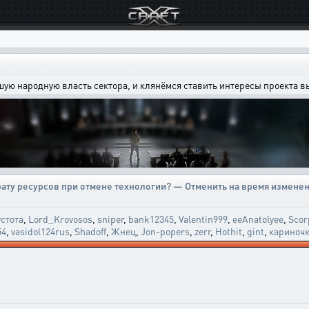
шую народную власть сектора, и клянёмся ставить интересы проекта 
ату ресурсов при отмене технологии? — Отменить на время изменен
стота
,
Lord_Krovosos
,
sniper
,
bank12345
,
Valentin999
,
eeAnatolyee
,
Scor
54
,
vasidol124rus
,
Shadoff
,
Жнец
,
Jon-popers
,
zerr
,
Hothit
,
gint
,
кариноч