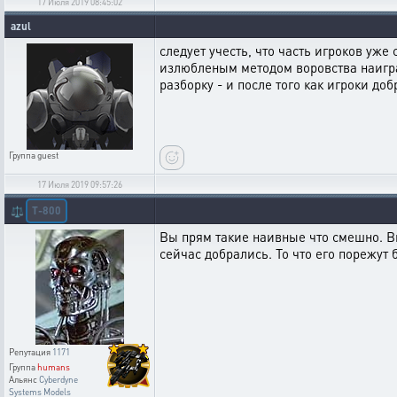
17 Июля 2019 08:45:02
azul
следует учесть, что часть игроков уж
излюбленым методом воровства наигра
разборку - и после того как игроки до
Группа
guest
17 Июля 2019 09:57:26
T-800
⚖️
Вы прям такие наивные что смешно. Вы
сейчас добрались. То что его порежут 
Репутация
1171
Группа
humans
Альянс
Cyberdyne
Systems Models