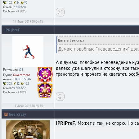
102
34
90
Очков
16 850 568
Сообщений
8095
17 Июля 2019 10:04:15
|PR|PreF
Цитата: beercrazy
Думаю подобные "нововведения" долж
А я думаю, подобное нововведение нуж
далеко уже шагнули в сторону, все так
Репутация
638
транспорта и прочего не хвататет, осо
Группа
Government
Альянс
BATTLESTAR
303
32
152
Очков
94 506 532
Сообщений
1891
12
17 Июля 2019 18:35:15
🐻
beercrazy
|PR|PreF
, Может и так, не спорю. Но с