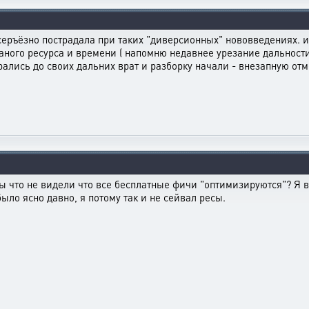
е серъёзно пострадала при таких "диверсионных" нововведениях. 
ного ресурса и времени ( напомню недавнее урезание дальност
брались до своих дальних врат и разборку начали - внезапную отм
 что не видели что все бесплатные фичи "оптимизируются"? Я в
было ясно давно, я потому так и не сейвал ресы.