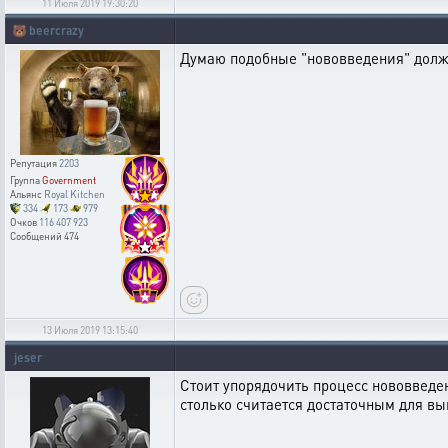
11 Июля 2019 19:30:20
🐻
beercrazy
Думаю подобные "нововведения" должн
Репутация
2203
Группа
Government
Альянс
Royal Kitchen
334
173
979
Очков
116 407 923
Сообщений
474
13 Июля 2019 13:15:40
jeser
Стоит упорядочить процесс нововведен
столько считается достаточным для вып