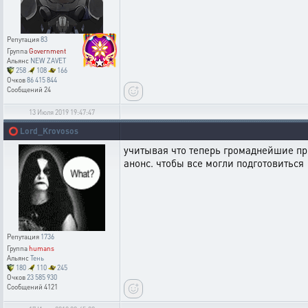
Репутация
83
Группа
Government
Альянс
NEW ZAVET
258
108
166
Очков
86 415 844
Сообщений
24
13 Июля 2019 19:47:47
⭕
Lord_Krovosos
учитывая что теперь громаднейшие про
анонс. чтобы все могли подготовиться
Репутация
1736
Группа
humans
Альянс
Тень
180
110
245
Очков
23 585 930
Сообщений
4121