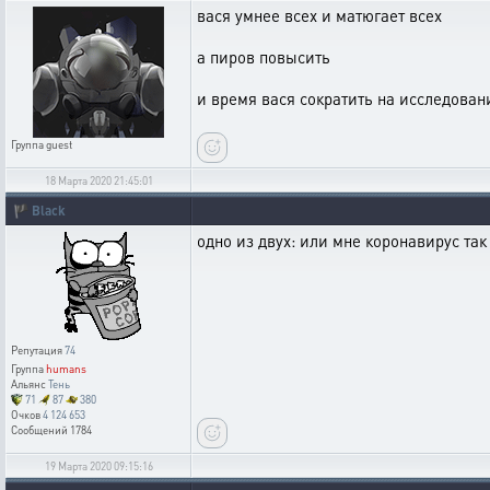
вася умнее всех и матюгает всех
а пиров повысить
и время вася сократить на исследован
Группа
guest
18 Марта 2020 21:45:01
🏴
Black
одно из двух: или мне коронавирус так
Репутация
74
Группа
humans
Альянс
Тень
71
87
380
Очков
4 124 653
Сообщений
1784
19 Марта 2020 09:15:16