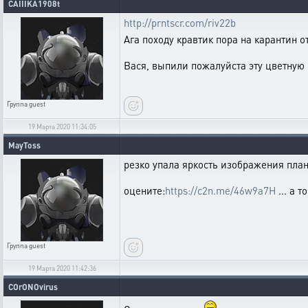
CAIIIKA1908t
http://prntscr.com/riv22b
Ага походу кравтик пора на карантин 
Вася, выпили пожалуйста эту цветную 
Группа
guest
19 Марта 2020 11:34:05
MayToss
резко упала яркость изображения плане
оцените:
https://c2n.me/46w9a7H
... а 
Группа
guest
19 Марта 2020 11:42:36
COrONOvirus