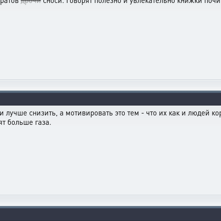
иратов
дрочи
сноси. Говорят полезно и увлекательно книжки поч
 лучше снизить, а мотивировать это тем - что их как и людей ко
ят больше газа.