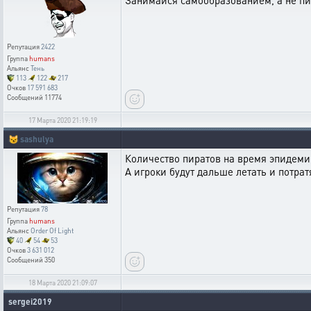
Занимайся самообразованием, а не п
Репутация
2422
Группа
humans
Альянс
Тень
113
122
217
Очков
17 591 683
Сообщений
11774
17 Марта 2020 21:19:19
😼
sashulya
Количество пиратов на время эпидемии
А игроки будут дальше летать и потрат
Репутация
78
Группа
humans
Альянс
Order Of Light
40
54
53
Очков
3 631 012
Сообщений
350
18 Марта 2020 21:09:07
sergei2019