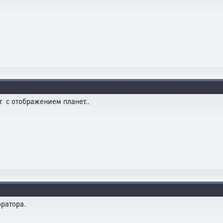
т с отображением планет..
ратора.