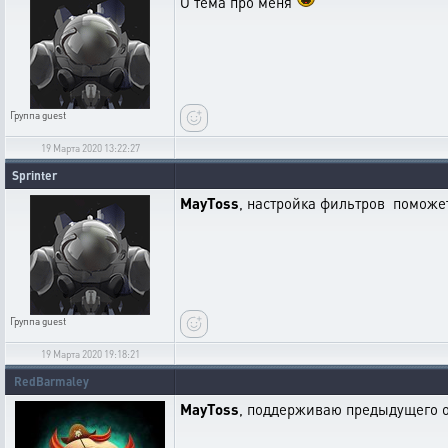
О тема про меня
Группа
guest
19 Марта 2020 13:22:27
Sprinter
MayToss
, настройка фильтров поможе
Группа
guest
19 Марта 2020 19:18:21
RedBarmaley
MayToss
, поддерживаю предыдущего о