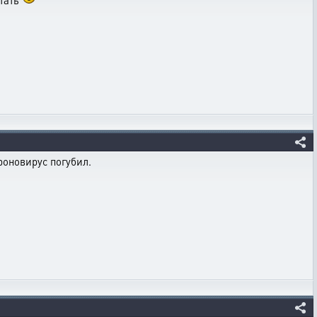
итать
роновирус погубил.