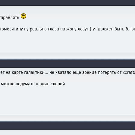
отправлять
гомосятину ну реально глаза на жопу лезут (тут должен быть бл
т на карте галактики... не хватало еще зрение потерять от xcraft
то можно подумать я один слепой