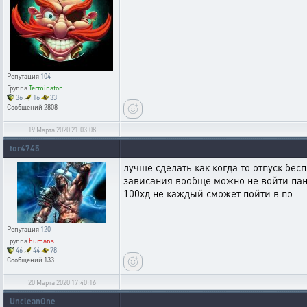
Репутация
104
Группа
Terminator
36
16
33
Сообщений
2808
19 Марта 2020 21:03:08
tor4745
лучше сделать как когда то отпуск бес
зависания вообще можно не войти пани
100хд не каждый сможет пойти в по
Репутация
120
Группа
humans
46
44
78
Сообщений
133
20 Марта 2020 17:40:16
UncleanOne