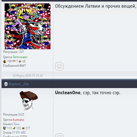
Обсуждением Латвии и прочих вещей, 
Репутация
-207
Группа
Terminator
108
7
48
Сообщений
8667
20 Марта 2020 19:19:46
💀
Raynor_Jim
UncleanOne
, сэр, так точно сэр.
Репутация
2422
Группа
humans
Альянс
Тень
113
122
217
Очков
17 591 683
Сообщений
11774