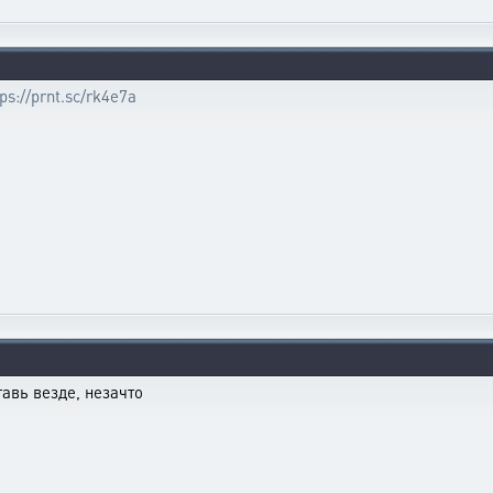
tps://prnt.sc/rk4e7a
тавь везде, незачто