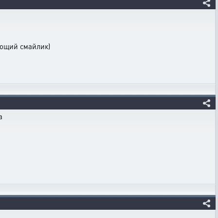
юющий смайлик)
а