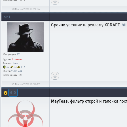
20 Марта 2020 19:21:06
sin1
Срочно увеличить рекламу XCRAFT-
ht
Репутация
19
Группа
humans
Альянс
Тень
62
53
117
Очков
9 305 734
Сообщений
181
21 Марта 2020 14:31:12
GID
☣️
MayToss
, фильтр открой и галочки пос