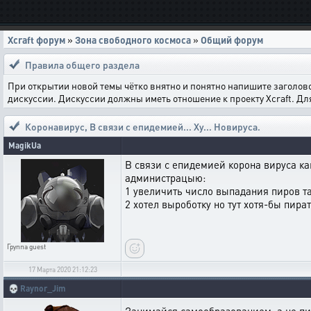
Xcraft форум
»
Зона свободного космоса
»
Общий форум
Правила общего раздела
При открытии новой темы чётко внятно и понятно напишите заголов
дискуссии. Дискуссии должны иметь отношение к проекту Xcraft. Д
Коронавирус
,
В связи с епидемией... Ху... Новируса.
MagikUa
В связи с епидемией корона вируса ка
администрацыю:
1 увеличить число выпадания пиров т
2 хотел выроботку но тут хотя-бы пир
Группа
guest
17 Марта 2020 21:12:23
💀
Raynor_Jim