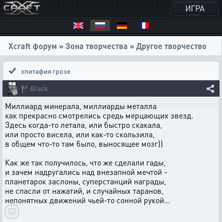
ИГРА
Xcraft форум
»
Зона творчества
»
Другое творчество
эпитафия грозе
🏴
Black
Миллиард минерала, миллиарды металла
как прекрасно смотрелись средь мерцающих звезд.
Здесь когда-то летала, или быстро скакала,
или просто висела, или как-то скользила,
в общем что-то там было, выносящее мозг))
Как же так получилось, что же сделали гады,
и зачем надругались над внезапной мечтой -
планетарок заслоны, суперстанций награды,
не спасли от нажатий, и случайных таранов,
непонятных движений чьей-то сонной рукой...