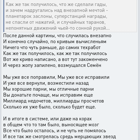
Как же так получилось, что же сделали гады,
и зачем надругались над внезапной мечтой -
планетарок заслоны, суперстанций награды,
не спасли от нажатий, и случайных таранов,
непонятных движений чьей-то сонной рукой...
После данной картины, что случилась внезапно
И конечно случайно, по кривым вычисленьям
Ничего что чуть раньше, до самих техработ
Как же так получилось, как же так получилось
Вот же криво написано, а вот тут закоменчено
И через жопу запилено, возмущался Семён
Мы уже все поправили, Мы уже все исправили
И уже все вернули, возместили назад
Мы хорошие парни, мы отличные парни
Вы донатьте почаще, мы исправим еще
Миллиард недочетов, миллиарды просчетов
Сколько их уже было, сколько будет еще.
И в итоге в системе, или даже на корах
в общем что то там было, выносящее мозг
Все что было осталось, и не чуть не помялось
И все так же смотрелась средь мерцающих звезд