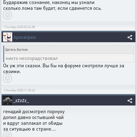
Бударажив сознание, наконец мы узнали
сколько лома там будет, если сдвинется ось.
1 Октября 2020 03:24:08
Apocalipsis
Цитата: Gurinov
никто незлорадствовал
Ох уж эти сказки. Вы бы на форуме смотрели лучше за
своими.
1 Октября 2020 11:30:43
_zZzZz_
генадий досмотрел порнуху
допил давно остывший чай
и вдруг заплакал от обиды
за ситуацыю в стране....