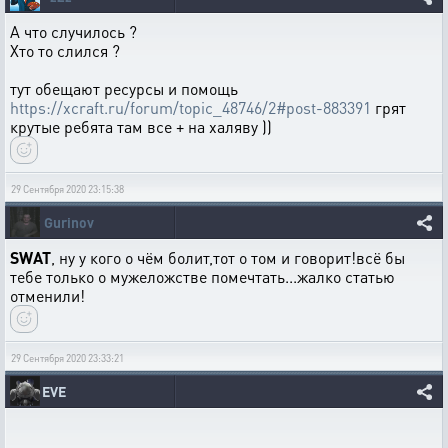
А что случилось ?
Хто то слился ?
тут обещают ресурсы и помощь
https://xcraft.ru/forum/topic_48746/2#post-883391
грят
крутые ребята там все + на халяву ))
29 Сентября 2020 23:15:38
Gurinov
SWAT
, ну у кого о чём болит,тот о том и говорит!всё бы
тебе только о мужеложстве помечтать...жалко статью
отменили!
29 Сентября 2020 23:33:21
EVE