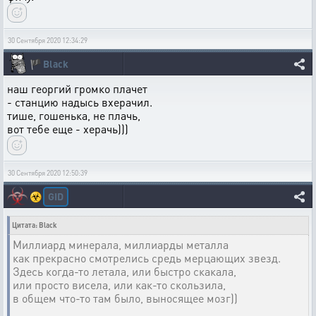
30 Сентября 2020 12:34:29
🏴
Black
наш георгий громко плачет
- станцию надысь вхерачил.
тише, гошенька, не плачь,
вот тебе еще - херачь)))
30 Сентября 2020 12:50:39
GID
☣️
Цитата: Black
Миллиард минерала, миллиарды металла
как прекрасно смотрелись средь мерцающих звезд.
Здесь когда-то летала, или быстро скакала,
или просто висела, или как-то скользила,
в общем что-то там было, выносящее мозг))