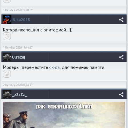
1 Октября 2020 12:28:39
Nika2015
Котяра поспешил с эпитафией. )))
1 Октября 2020 19:44:57
Ulrezaj
Модеры, переместите
сюда
, для
поминок
памяти.
2 Октября 2020 01:03:47
_zZzZz_