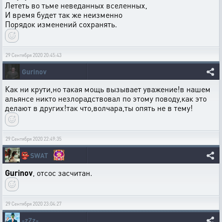
Лететь во тьме неведанных вселенных,
И время будет так же неизменно
Порядок изменений сохранять.
29 Сентября 2020 20:45:43
Gurinov
Как ни крути,но такая мощь вызывает уважение!в нашем
альянсе никто незлорадствовал по этому поводу,как это
делают в других!так что,волчара,ты опять не в тему!
29 Сентября 2020 22:49:35
👺
SWAT
Gurinov
, отсос засчитан.
29 Сентября 2020 23:04:27
-zZz-