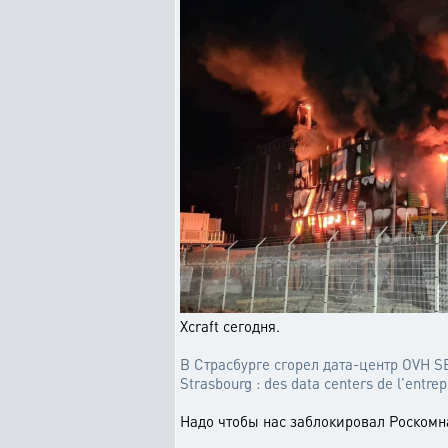
Xcraft сегодня.
В Страсбурге сгорел дата-центр OVH 
Strasbourg : des data centers de l'entre
Надо чтобы нас заблокировал Роскомна