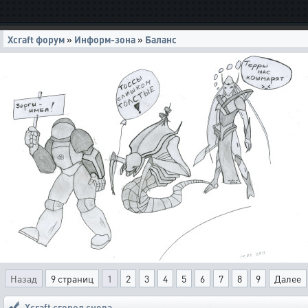
Xcraft форум
»
Информ-зона
»
Баланс
Назад
9 страниц
1
2
3
4
5
6
7
8
9
Далее
Xcraft сгорел снова