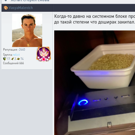
🎨
VasyaMalevich
Когда-то давно на системном блоке пр
до такой степени что доширак закипал
Репутация
-2440
Группа
relict
17
3
74
Сообщений
666