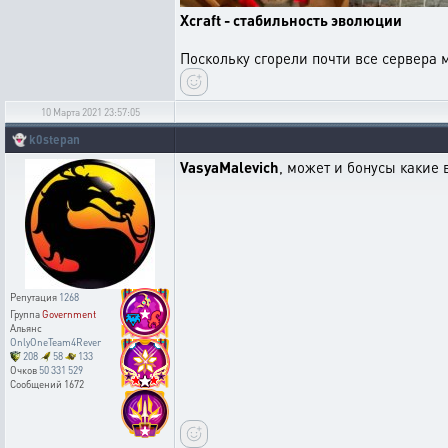
Xcraft - стабильность эволюции
Поскольку сгорели почти все сервера
10 Марта 2021 23:57:05
👻
k0stepan
VasyaMalevich
, может и бонусы какие 
Репутация
1268
Группа
Government
Альянс
OnlyOneTeam4Rever
208
58
133
Очков
50 331 529
Сообщений
1672