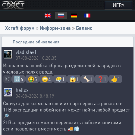
ИГРА
Xcraft форум
»
Информ-зона
»
Баланс
Последние обновления
vladislav1
07-08-2026 10:28:35
Исправлена ошибка сброса разделителей разрядов в
числовых полях ввода.
🔢
🤮
🙄
😶‍🌫️
😱
🦴
❓
👍
6
5
4
1
1
1
1
1
hellox
04-08-2026 8:48:19
Скачуха для космонавтов и их партнеров астронавтов:
1) В экспедиции любой юнит может найти любой предмет
🔎
2) Все предметы можно перевозить любыми юнитами
если позволяет вместимость 🚚💨