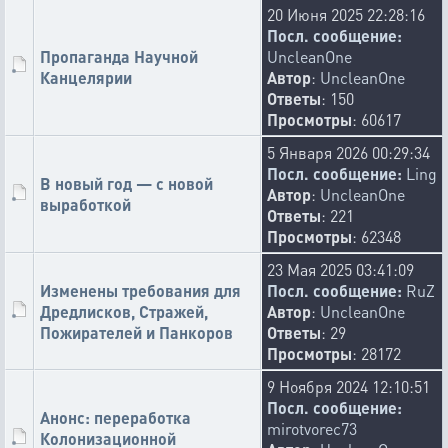
UncleanOne
20 Июня 2025 22:28:16
09-07-2026 14:30:30
Посл. сообщение:
Убрано появление дополнительных ОПС в миссии 6.
Пропаганда Научной
UncleanOne
👎
🖕
🤡
🔙
🐭
🍻
🙈
😪
85
9
5
4
4
2
2
2
Канцелярии
Автор
:
UncleanOne
Ответы
: 150
👥
🤣
🍿
🌈
🐔
😒
🐏
💤
1
1
1
1
1
1
1
1
Просмотры
: 60617
UncleanOne
5 Января 2026 00:29:34
08-07-2026 20:02:16
Посл. сообщение:
Ling
Ставка скупщика флота изменена с 75%/50%/25% на
В новый год — с новой
Автор
:
UncleanOne
50%/50%/10%.
выработкой
Ответы
: 221
👎
🏳️‍🌈
🤡
🐭
🔙
🐓
♿
🤢
101
11
6
4
4
3
3
2
Просмотры
: 62348
👨‍🦽
🖕
😑
🕳️
⚰️
💰
🤔
❓
🐷
2
2
2
1
1
1
1
1
1
23 Мая 2025 03:41:09
🐔
🧑
1
1
Изменены требования для
Посл. сообщение:
RuZ
Дредлисков, Стражей,
Автор
:
UncleanOne
⚡
Victoria
Пожирателей и Панкоров
Ответы
: 29
08-07-2026 14:43:29
Просмотры
: 28172
Переименование юнитов и здания:
Муталиск -> Мута
9 Ноября 2024 12:10:51
Гидралиск -> Гидра
Посл. сообщение:
Анонс: переработка
Пещера гидралиска -> Пещера Гидры
mirotvorec73
Колонизационной