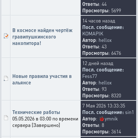
контакту изображение снова будет доступно для отправки.
Ответы
: 44
Просмотры
: 5699
Черновики с изображениями хранятся только в рамках
14 часов назад
текущей браузерной сессии и очищаются после
Посл. сообщение:
перезагрузки страницы.
В космосе найден чертёж
KOMAPIK
🖼️
👍
🙉
🧑‍🎨
☕
🕳️
😜
😱
7
6
2
2
2
1
1
1
гравипушкинского
Автор
:
hellox
накопитора!
🚮
1
Ответы
: 43
Просмотры
: 6476
makaralex92
29-07-2026 9:49:51
12 дней назад
На высокой орбите флоты одного игрока с одинаковым
Посл. сообщение:
приказом объединяются, только если один флот
Новые правила участия в
Fess77
отправлен непосредственно на другой. При отправке на
альянсе
Автор
:
hellox
высокую орбиту без выбора флота объединения не
Ответы
: 93
происходит.
Просмотры
: 8320
👎
👍
🤮
👺
🐏
🐔
🤦‍♂️
🔙
69
12
10
3
3
3
2
2
7 Мая 2026 13:33:35
🤬
😱
😇
🕳️
🤡
🔪
🚮
1
1
1
1
1
1
1
Технические работы
Посл. сообщение:
sin1
05.05.2026 в 03:00 по времени
Автор
:
🐞
ymnik
RedBarmaley
сервера [Завершено]
Ответы
: 8
23-07-2026 11:17:28
Просмотры
: 3614
Потребление сигнала 1кк для постов политических