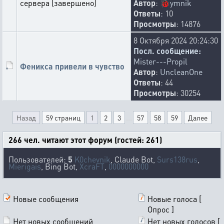
сервера [завершено]
Автор
:
🐞
ymnik
Добавлены фильтры для скрытия неисследованных
Ответы
: 10
планет, а также пустых или отфильтрованных солнечных
Просмотры
: 14876
систем в галактике.
👍
🪐
🚮
🤡
❓
😂
🏳️‍🌈
23
7
6
3
1
1
1
8 Октября 2024 20:24:30
Посл. сообщение:
makaralex92
Mister---Propil
02-07-2026 10:01:32
Феникса привели в чувство
Автор
:
UncleanOne
Для 4ой миссии ксержей добавили видео брифинги
Ответы
: 44
🚮
🤮
❓
🤩
😀
🤡
😂
🏅
30
5
3
3
1
1
1
1
Просмотры
: 30254
RedBarmaley
...
01-07-2026 11:12:42
Назад
59 страниц
1
2
3
57
58
59
Далее
Введено платное разрушение зданий и ускорение
разрушения зданий снова
266 чел. читают этот форум (гостей: 261)
🤮
👎
🐓
🤡
🤕
🤣
✡️
🖕
60
27
18
11
5
4
4
3
Пользователей:
5
K0chevnik
, Claude Bot,
Surs138rus
,
😔
🚮
😡
☠️
❓
🔙
🕳️
😇
😀
3
3
3
2
2
2
1
1
1
Mierigais
, Bing Bot,
XcraFT
,
0000000000
🤑
🪦
🐔
1
1
1
makaralex92
Новые сообщения
Новые голоса [
01-07-2026 9:19:22
Опрос ]
Переработана 4 миссии Ксержей. У тех, кто её прошёл,
Нет новых сообщений
Нет новых голосов [