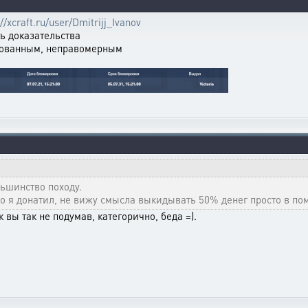
://xcraft.ru/user/Dmitrijj_Ivanov
ть доказательства
снованным, неправомерным
льшинство походу.
о я донатил, не вижу смысла выкидывать 50% денег просто в по
 вы так не подумав, категорично, беда =).