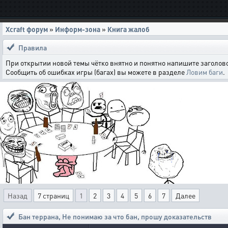
Xcraft форум
»
Информ-зона
»
Книга жалоб
Правила
При открытии новой темы чётко внятно и понятно напишите заголово
Сообщить об ошибках игры (багах) вы можете в разделе
Ловим баги
.
Назад
7 страниц
1
2
3
4
5
6
7
Далее
Бан террана
,
Не понимаю за что бан, прошу доказательств