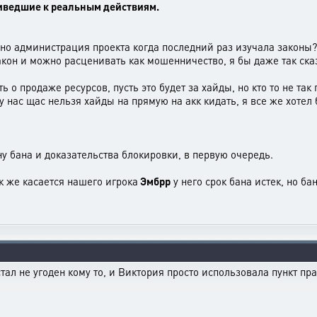
риведшие к реальным действиям.
сно администрация проекта когда последний раз изучала законы
акон и можно расценивать как мошенничество, я бы даже так ска
ть о продаже ресурсов, пусть это будет за хайды, но кто то не та
у нас щас нельзя хайды на прямую на акк кидать, я все же хотел
ну бана и доказательства блокировки, в первую очередь.
к же касается нашего игрока
Эмбрр
у него срок бана истек, но ба
ал не угоден кому то, и Виктория просто использовала пункт пра