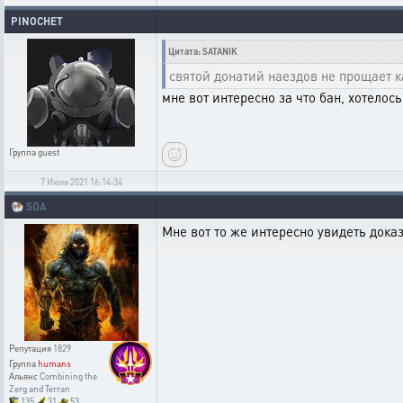
PINOCHET
Цитата: SATANIK
святой донатий наездов не прощает ка
мне вот интересно за что бан, хотелось
Группа
guest
7 Июля 2021 16:14:34
🐏
SDA
Мне вот то же интересно увидеть доказ
Репутация
1829
Группа
humans
Альянс
Combining the
Zerg and Terran
135
31
53