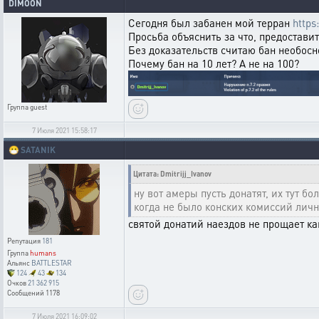
DIMOON
Сегодня был забанен мой терран
https
Просьба объяснить за что, предостави
Без доказательств считаю бан необо
Почему бан на 10 лет? А не на 100?
Группа
guest
7 Июля 2021 15:58:17
😷
SATANIK
Цитата: Dmitrijj_Ivanov
ну вот амеры пусть донатят, их тут бо
когда не было конских комиссий личн
святой донатий наездов не прощает как
Репутация
181
Группа
humans
Альянс
BATTLESTAR
124
43
134
Очков
21 362 915
Сообщений
1178
7 Июля 2021 16:09:02