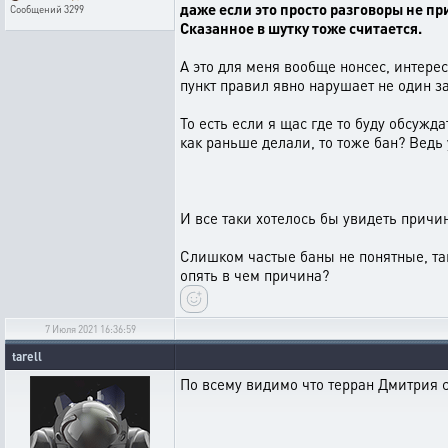
даже если это просто разговоры не п
Сообщений
3299
Сказанное в шутку тоже считается.
А это для меня вообще нонсес, интере
пункт правил явно нарушает не один з
То есть если я щас где то буду обсужда
как раньше делали, то тоже бан? Ведь 
И все таки хотелось бы увидеть причи
Слишком частые баны не понятные, та
опять в чем причина?
7 Июля 2021 16:36:59
tarell
По всему видимо что терран Дмитрия ст