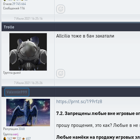
Очков
29 745 664
Сообщений
116
7 Июля 2021 16:25:16
Trolle
Allcilia тоже в бан закатали
Группа
guest
7 Июля 2021 16:25:26
Valentin999
https://prnt.sc/199rfz8
7.2. Запрещены любые вне игровые оп
прошу прощения, это как? Любые в не 
Репутация
3068
Группа
xerj
Любые намёки на продажу игровых эле
142
131
657