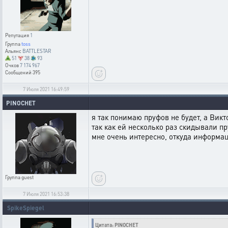
Репутация
1
Группа
toss
Альянс
BATTLESTAR
51
38
93
Очков
7 174 967
Сообщений
395
7 Июля 2021 16:49:59
PINOCHET
я так понимаю пруфов не будет, а Вик
так как ей несколько раз скидывали п
мне очень интересно, откуда информа
Группа
guest
7 Июля 2021 16:53:38
SpikeSpiegel
Цитата: PINOCHET