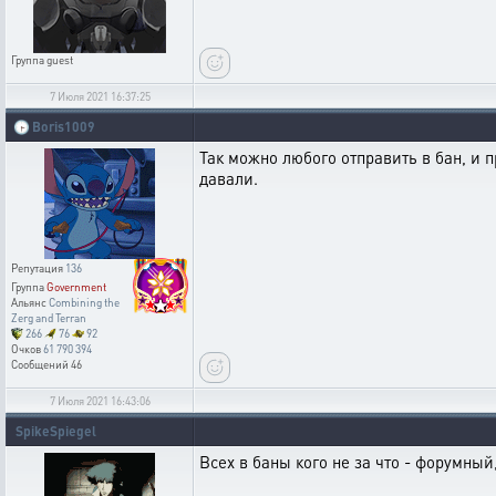
Группа
guest
7 Июля 2021 16:37:25
🕞
Boris1009
Так можно любого отправить в бан, и пр
давали.
Репутация
136
Группа
Government
Альянс
Combining the
Zerg and Terran
266
76
92
Очков
61 790 394
Сообщений
46
7 Июля 2021 16:43:06
SpikeSpiegel
Всех в баны кого не за что - форумный,