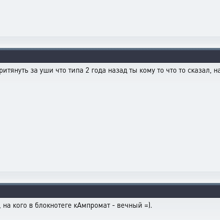
итянуть за уши что типа 2 года назад ты кому то что то сказал, н
 на кого в блокнотеге кАмпромат - вечный =).