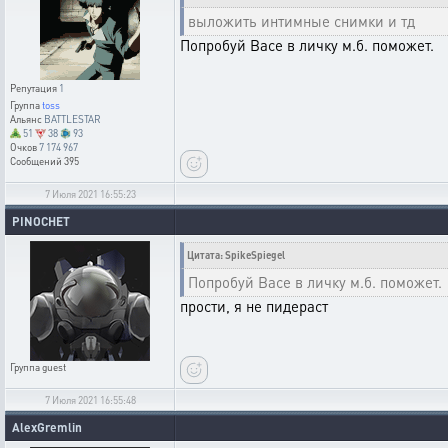
выложить интимные снимки и тд
Попробуй Васе в личку м.б. поможет.
Репутация
1
Группа
toss
Альянс
BATTLESTAR
51
38
93
Очков
7 174 967
Сообщений
395
7 Июля 2021 16:55:23
PINOCHET
Цитата: SpikeSpiegel
Попробуй Васе в личку м.б. поможет.
прости, я не пидераст
Группа
guest
7 Июля 2021 16:55:48
AlexGremlin