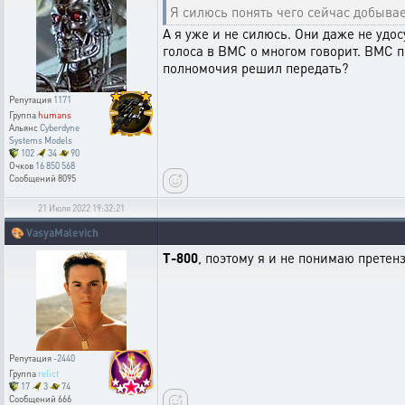
Я силюсь понять чего сейчас добыва
А я уже и не силюсь. Они даже не удос
голоса в ВМС о многом говорит. ВМС по 
полномочия решил передать?
Репутация
1171
Группа
humans
Альянс
Cyberdyne
Systems Models
102
34
90
Очков
16 850 568
Сообщений
8095
21 Июля 2022 19:32:21
🎨
VasyaMalevich
T-800
, поэтому я и не понимаю претен
Репутация
-2440
Группа
relict
17
3
74
Сообщений
666