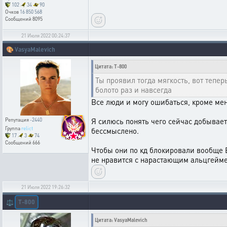
102
34
90
Очков
16 850 568
Сообщений
8095
21 Июля 2022 00:24:37
🎨
VasyaMalevich
Цитата: T-800
Ты проявил тогда мягкость, вот тепер
болото раз и навсегда
Все люди и могу ошибаться, кроме мен
Я силюсь понять чего сейчас добывает
Репутация
-2440
Группа
relict
бессмыслено.
17
3
74
Сообщений
666
Чтобы они по кд блокировали вообще В
не нравится с нарастающим альцгейме
21 Июля 2022 19:26:32
T-800
⚖️
Цитата: VasyaMalevich