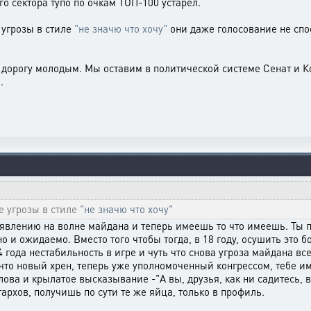
 сектора тупо по очкам ТОП-100 устарел.
угрозы в стиле
"не значю что хочу"
они даже голосование не спос
.
дорогу молодым. Мы оставим в политической системе Сенат и Ко
.
е угрозы в стиле
"не значю что хочу"
явлению на волне майдана и теперь имеешь то что имеешь. Ты пр
 и ожидаемо. Вместо того чтобы тогда, в 18 году, осушить это бо
 года нестабильность в игре и чуть что снова угроза майдана вс
я что новый хрен, теперь уже уполномоченный конгрессом, тебе 
ва и крылатое высказывание -"А вы, друзья, как ни садитесь, все
архов, получишь по сути те же яйца, только в профиль.