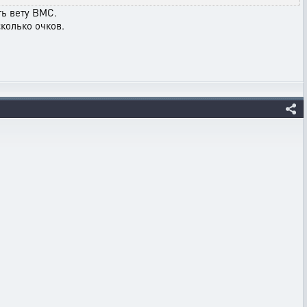
ть вету ВМС.
колько очков.