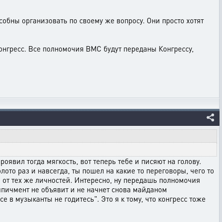
обны организовать по своему же вопросу. Они просто хотят
нгресс. Все полномочия ВМС будут переданы Конгрессу,
оявил тогда мягкость, вот теперь тебе и писяют на голову.
лото раз и навсегда, ты пошел на какие то переговоры, чего то
е от тех же личностей. Интересно, ну передашь полномочия
импичмент не объявит и не начнет снова майданом
 в музыканты не годитесь". Это я к тому, что конгресс тоже