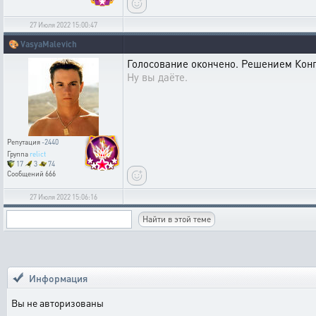
27 Июля 2022 15:00:47
🎨
VasyaMalevich
Голосование окончено. Решением Конгр
Ну вы даёте.
Репутация
-2440
Группа
relict
17
3
74
Сообщений
666
27 Июля 2022 15:06:16
Информация
Вы не авторизованы