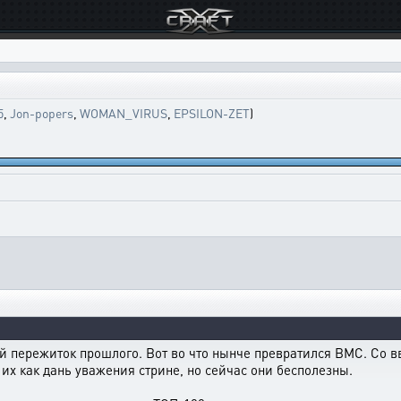
5
,
Jon-popers
,
WOMAN_VIRUS
,
EPSILON-ZET
)
 пережиток прошлого. Вот во что нынче превратился ВМС. Со 
х как дань уважения стрине, но сейчас они бесполезны.