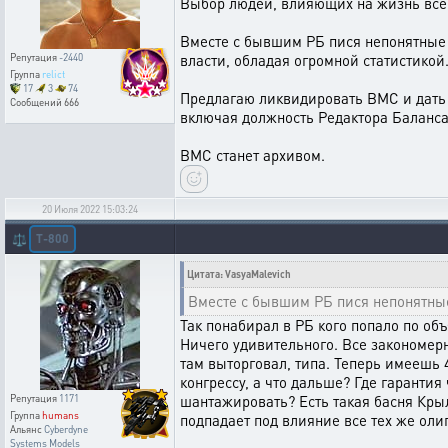
Выбор людей, влияющих на жизнь всего
Вместе с бывшим РБ пися непонятные 
власти, обладая огромной статистикой
Репутация
-2440
Группа
relict
17
3
74
Предлагаю ликвидировать ВМС и дать 
Сообщений
666
включая должность Редактора Баланса
ВМС станет архивом.
20 Июля 2022 15:03:24
T-800
⚖️
Цитата: VasyaMalevich
Вместе с бывшим РБ пися непонятны
Так понабирал в РБ кого попало по объ
Ничего удивительного. Все закономерно
там выторговал, типа. Теперь имеешь 4
конгрессу, а что дальше? Где гаранти
шантажировать? Есть такая басня Крыло
Репутация
1171
Группа
humans
подпадает под влияние все тех же олиг
Альянс
Cyberdyne
Systems Models