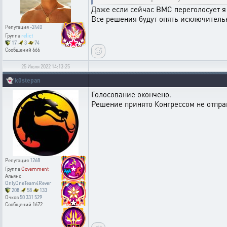
Даже если сейчас ВМС переголосует я 
Все решения будут опять исключительно
Репутация
-2440
Группа
relict
17
3
74
Сообщений
666
25 Июля 2022 14:13:25
👻
k0stepan
Голосование окончено.
Решение принято Конгрессом не отпра
Репутация
1268
Группа
Government
Альянс
OnlyOneTeam4Rever
208
58
133
Очков
50 331 529
Сообщений
1672