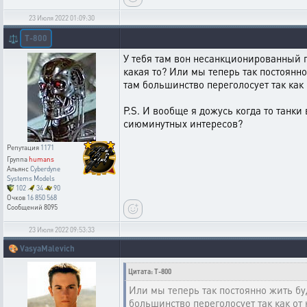
23 Июля 2022 01:09:30
T-800
⚖️
У тебя там вон несанкционированный 
какая то? Или мы теперь так постоянн
там большинство переголосует так как о
P.S. И вообще я дожусь когда то танки
сиюминутных интересов?
Репутация
1171
Группа
humans
Альянс
Cyberdyne
Systems Models
102
34
90
Очков
16 850 568
Сообщений
8095
23 Июля 2022 09:53:33
🎨
VasyaMalevich
Цитата: T-800
Или мы теперь так постоянно жить бу
большинство переголосует так как от н