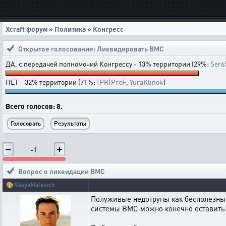
Xcraft форум
»
Политика
»
Конгресс
Открытое голосование:
Ликвидировать ВМС
ДА, с передачей полномочий Конгрессу - 13% территории (29%:
Ser6
НЕТ - 32% территории (71%:
|PR|PreF
,
YuraKlinok
)
Всего голосов: 8.
-1
Вопрос о ликвидации ВМС
🎨
VasyaMalevich
Полуживые недотрупы как бесполезный
системы ВМС можно конечно оставить и