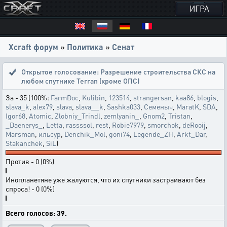
ИГРА
Xcraft форум
»
Политика
»
Сенат
Открытое голосование:
Разрешение строительства СКС на
любом спутнике Terran (кроме ОПС)
За - 35 (100%:
FarmDoc
,
Kulibin
,
123514
,
strangersan
,
kaa86
,
blogis
,
slava_k
,
alex79
,
slava
,
slava__k
,
Sashka033
,
Семеныч
,
MaratK
,
SDA
,
Igor68
,
Atomic
,
Zlobniy_Trindl
,
zemlyanin_
,
Gnom2
,
Tristan
,
_Daenerys_
,
Letta
,
rassssol
,
rest
,
Robie7979
,
smorchok
,
deRooij
,
Marsman
,
ильсур
,
Denchik_Mol
,
goni74
,
Legende_ZH
,
Arkt_Dar
,
Stakanchek
,
SiL
)
Против - 0 (0%)
Инопланетяне уже жалуются, что их спутники застраивают без
спроса! - 0 (0%)
Всего голосов: 39.