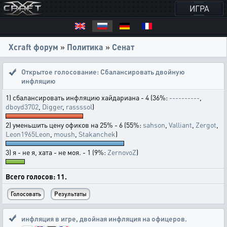
ИГРА
Xcraft форум
»
Политика
»
Сенат
Открытое голосование:
Сбалансировать двойную
инфляцию
1) сбалансировать инфляцию хайдариана - 4 (36%:
----------
,
dboyd3702
,
Digger
,
rassssol
)
2) уменьшить цену офиков на 25% - 6 (55%:
sahson
,
Valliant
,
Zergot
,
Leon1965Leon
,
moush
,
Stakanchek
)
3) я - не я, хата - не моя. - 1 (9%:
ZernovoZ
)
Всего голосов: 11.
инфляция в игре
,
двойная инфляция на офицеров.