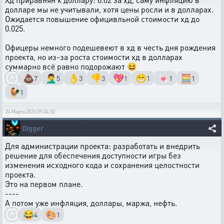
долларе мы не учитывали, хотя цены росли и в долларах.
Ожидается повышение официвльной стоимости хд до
0.025.
Офицеры немного подешевеют в хд в честь дня рождения
проекта, но из-за роста стоимости хд в долларах
суммарно всё равно подорожают 😆
💩
🤦‍♂️
👌
👎
💖
😁
🍬
🧮
7
5
3
3
1
1
1
1
🐓
1
24 Марта 2026 09:04:50
Digger
Для администрации проекта: разработать и внедрить
решение для обеспечения доступности игры без
изменения исходного кода и сохранения целостности
проекта.
Это на первом плане.
----
А потом уже инфляция, доллары, маржа, нефть.
😂
🎨
4
1