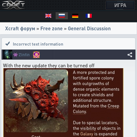
ИГРА
Xcraft форум
»
Free zone
»
General Discussion
Incorrect text information
👾
Zinfin
With the new update they can be turned off