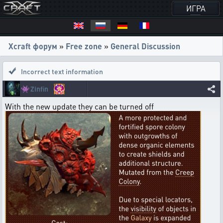
ИГРА
Xcraft форум
»
Free zone
»
General Discussion
Incorrect text information
👾
Zinfin
With the new update they can be turned off