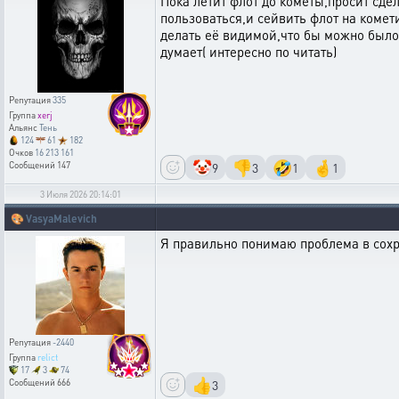
Пока летит флот до кометы,просит сдел
пользоваться,и сейвить флот на комети
делать её видимой,что бы можно было а
думает( интересно по читать)
Репутация
335
Группа
xerj
Альянс
Тень
124
61
182
Очков
16 213 161
🤡
👎
🤣
🤞
9
3
1
1
Сообщений
147
3 Июля 2026 20:14:01
🎨
VasyaMalevich
Я правильно понимаю проблема в сох
Репутация
-2440
Группа
relict
17
3
74
👍
3
Сообщений
666