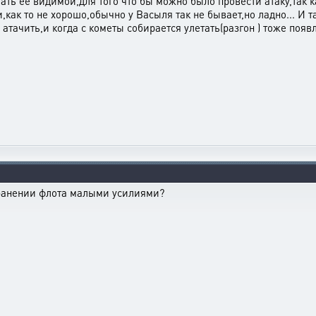
ать её видимой,для того что бы можно было провести атаку,так к
,как то не хорошо,обычно у Васыля так не бывает,но ладно... И т
тачить,и когда с кометы собирается улетать(разгон ) тоже появл
ранении флота малыми усилиями?