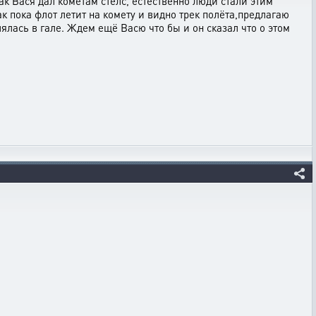
ак Вася дал кометам стелс, естественно люди стали этим
ак пока флот летит на комету и видно трек полёта,предлагаю
ялась в гале. Ждем ещё Васю что бы и он сказал что о этом