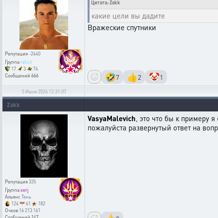
Цитата: Zakk
какие цели вы дадите
Вражеские спутники
Репутация
-2440
Группа
relict
17
3
74
🤣
👍
🤡
7
2
1
Сообщений
666
5 Июля 2026 12:31:07
Zakk
VasyaMalevich
, это что бы к примеру 
пожалуйста развернутый ответ на вопро
Репутация
335
Группа
xerj
Альянс
Тень
124
61
182
Очков
16 213 161
Сообщений
147