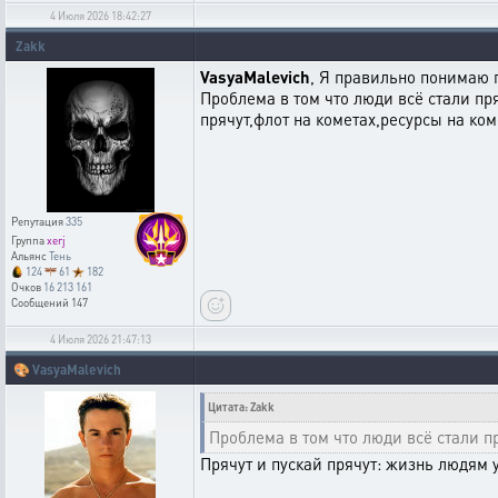
4 Июля 2026 18:42:27
Zakk
VasyaMalevich
, Я правильно понимаю 
Проблема в том что люди всё стали пря
прячут,флот на кометах,ресурсы на ком
Репутация
335
Группа
xerj
Альянс
Тень
124
61
182
Очков
16 213 161
Сообщений
147
4 Июля 2026 21:47:13
🎨
VasyaMalevich
Цитата: Zakk
Проблема в том что люди всё стали п
Прячут и пускай прячут: жизнь людям