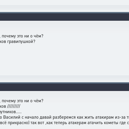
, почему это ни о чём?
иков гравипушкой?
, почему это ни о чём?
в /////////
тников.....
то Василий с начало давай разберемся как жить атакирам из-за т
всё прикрасно) так вот ,как теперь атакерам атачить кометы где 