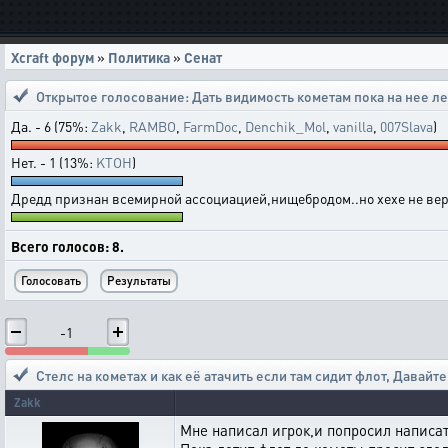
Xcraft форум
»
Политика
»
Сенат
Открытое голосование:
Дать видимость кометам пока на нее ле
Да. - 6 (75%:
Zakk
,
RAMBO
,
FarmDoc
,
Denchik_Mol
,
vanilla
,
007Slava
)
Нет. - 1 (13%:
KTOH
)
Дредд признан всемирной ассоциацией,нищебродом..но хехе не вери
Всего голосов: 8.
-1
Стелс на кометах и как её атачить если там сидит флот
,
Давайте
Zakk
Мне написал игрок,и попросил написат