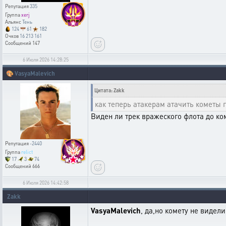
Репутация
335
Группа
xerj
Альянс
Тень
124
61
182
Очков
16 213 161
Сообщений
147
6 Июля 2026 14:28:25
🎨
VasyaMalevich
Цитата: Zakk
как теперь атакерам атачить кометы 
Виден ли трек вражеского флота до ко
Репутация
-2440
Группа
relict
17
3
74
Сообщений
666
6 Июля 2026 14:42:58
Zakk
VasyaMalevich
, да,но комету не видели