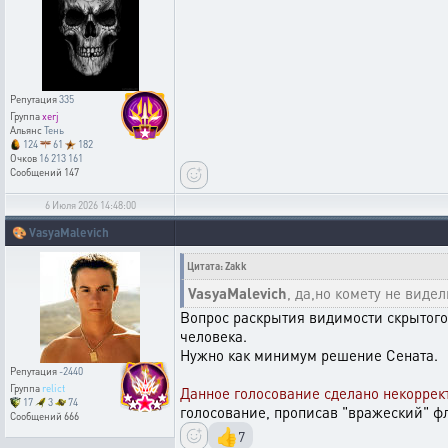
Репутация
335
Группа
xerj
Альянс
Тень
124
61
182
Очков
16 213 161
Сообщений
147
6 Июля 2026 14:48:00
🎨
VasyaMalevich
Цитата: Zakk
VasyaMalevich
, да,но комету не видел
Вопрос раскрытия видимости скрытого 
человека.
Нужно как минимум решение Сената.
Репутация
-2440
Группа
relict
Данное голосование сделано некоррек
17
3
74
голосование, прописав "вражеский" фл
Сообщений
666
👍
7