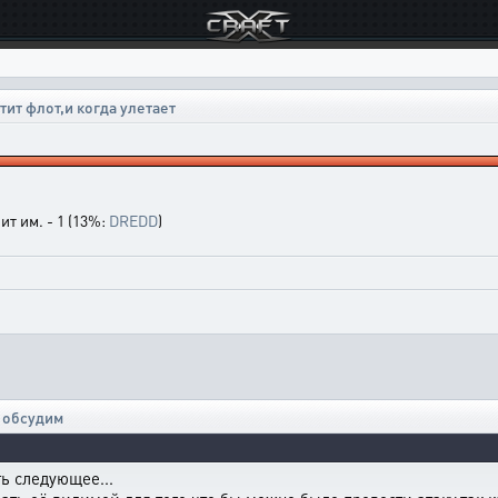
тит флот,и когда улетает
т им. - 1 (13%:
DREDD
)
 обсудим
ь следующее...