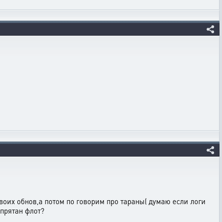
воих обнов,а потом по говорим про тараны( думаю если логи
спрятан флот?