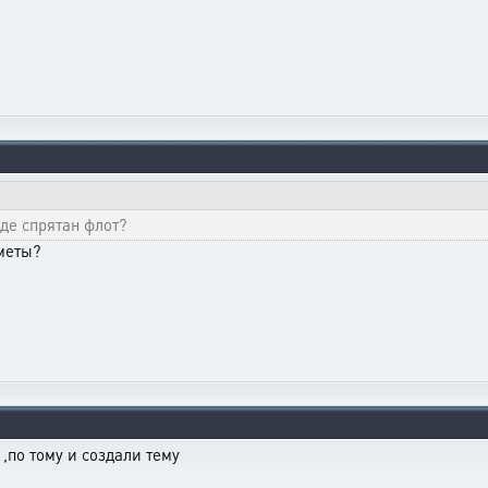
где спрятан флот?
меты?
 ,по тому и создали тему