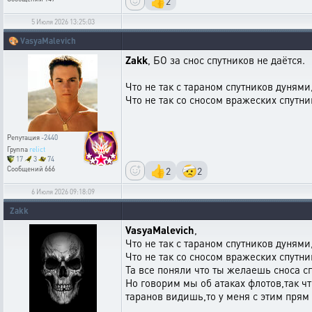
👍
2
5 Июля 2026 13:25:03
🎨
VasyaMalevich
Zakk
, БО за снос спутников не даётся.
Что не так с тараном спутников дунями
Что не так со сносом вражеских спутн
Репутация
-2440
Группа
relict
17
3
74
👍
🤕
2
2
Сообщений
666
6 Июля 2026 09:18:09
Zakk
VasyaMalevich
,
Что не так с тараном спутников дунями
Что не так со сносом вражеских спутнико
Та все поняли что ты желаешь сноса спу
Но говорим мы об атаках флотов,так ч
таранов видишь,то у меня с этим прям 