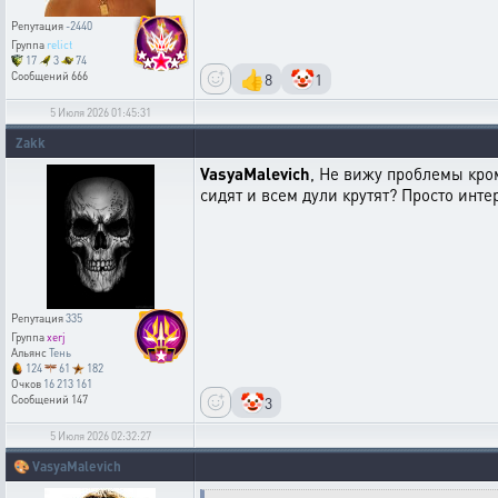
Репутация
-2440
Группа
relict
17
3
74
👍
🤡
8
1
Сообщений
666
5 Июля 2026 01:45:31
Zakk
VasyaMalevich
, Не вижу проблемы кро
сидят и всем дули крутят? Просто инте
Репутация
335
Группа
xerj
Альянс
Тень
124
61
182
Очков
16 213 161
🤡
3
Сообщений
147
5 Июля 2026 02:32:27
🎨
VasyaMalevich