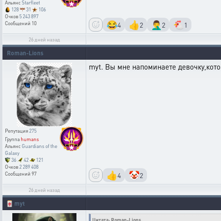
Альянс
Starfleet
128
31
106
Очков
5 243 897
😂
👍
🤦‍♂️
🐔
4
2
2
1
Сообщений
10
26 дней назад
Roman-Lions
myt. Вы мне напоминаете девочку,кото
Репутация
275
Группа
humans
Альянс
Guardians of the
Galaxy
36
42
121
Очков
2 289 408
👍
🤡
4
2
Сообщений
97
26 дней назад
🀄
myt
Цитата: Roman-Lions