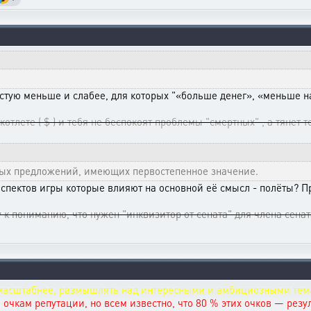
стую меньше и слабее, для которых "«больше денег», «меньше н
тлете ( $ ) и тебя не беспокоят проблемы "смертных" , а тянет те
ных предложений, имеющих первостепенное значение.
спектов игры которые влияют на основной её смысл - полёты? П
к пониманию, что нужен "инквизитор от сената" для члена сената
масштабнее, размышлять над интересными и амбициозными тем
чкам репутации, но всем известно, что 80 % этих очков — резул