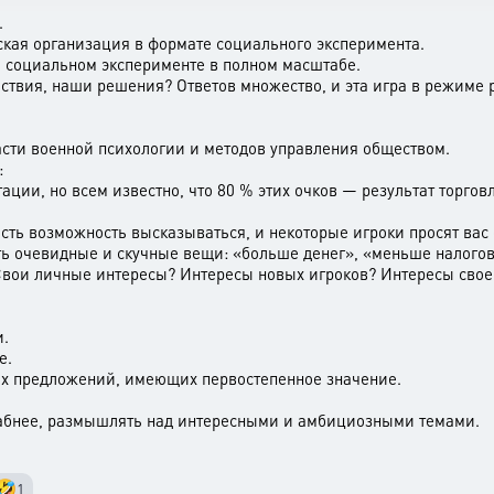
.
ская организация в формате социального эксперимента.
м социальном эксперименте в полном масштабе.
ствия, наши решения? Ответов множество, и эта игра в режиме
ласти военной психологии и методов управления обществом.
:
ции, но всем известно, что 80 % этих очков — результат торговл
есть возможность высказываться, и некоторые игроки просят вас 
ить очевидные и скучные вещи: «больше денег», «меньше налогов
 Свои личные интересы? Интересы новых игроков? Интересы сво
и.
е.
ых предложений, имеющих первостепенное значение.
абнее, размышлять над интересными и амбициозными темами.
🤣
1