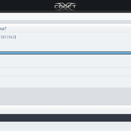
иод?
,
1811961
)