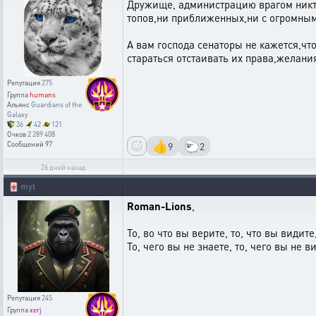
Дружище, администрацию врагом никто 
топов,ни приближенных,ни с огромным
А вам господа сенаторы не кажется,чт
стараться отстаивать их права,желани
Репутация
275
Группа
humans
Альянс
Guardians of the
Galaxy
36
42
121
Очков
2 289 408
👍
🐑
9
2
Сообщений
97
26 дней назад
🀄
myt
Roman-Lions
,
То, во что вы верите, то, что вы видите
То, чего вы не знаете, то, чего вы не в
Репутация
245
Группа
xerj