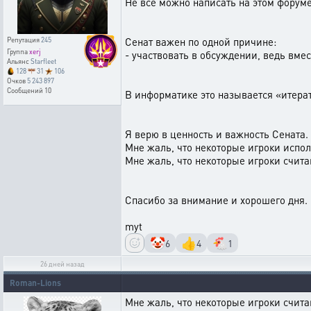
Не всё можно написать на этом форуме
Сенат важен по одной причине:
Репутация
245
Группа
xerj
- участвовать в обсуждении, ведь вме
Альянс
Starfleet
128
31
106
Очков
5 243 897
Сообщений
10
В информатике это называется «итера
Я верю в ценность и важность Сената.
Мне жаль, что некоторые игроки испол
Мне жаль, что некоторые игроки счит
Спасибо за внимание и хорошего дня.
myt
🤡
👍
🐔
6
4
1
26 дней назад
Roman-Lions
Мне жаль, что некоторые игроки счит