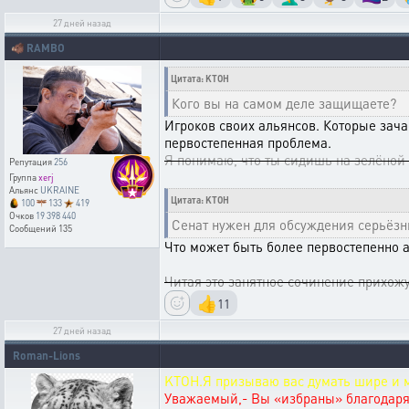
27 дней назад
🐗
RAMBO
Цитата: KTOH
Кого вы на самом деле защищаете?
Игроков своих альянсов. Которые зача
первостепенная проблема.
Я понимаю, что ты сидишь на зелёной ко
Репутация
256
Группа
xerj
Альянс
UKRAINE
Цитата: KTOH
100
133
419
Очков
19 398 440
Сенат нужен для обсуждения серьёз
Сообщений
135
Что может быть более первостепенно а
Читая это занятное сочинение прихожу 
👍
11
27 дней назад
Roman-Lions
KTOH.Я призываю вас думать шире и 
Уважаемый,- Вы «избраны» благодаря о