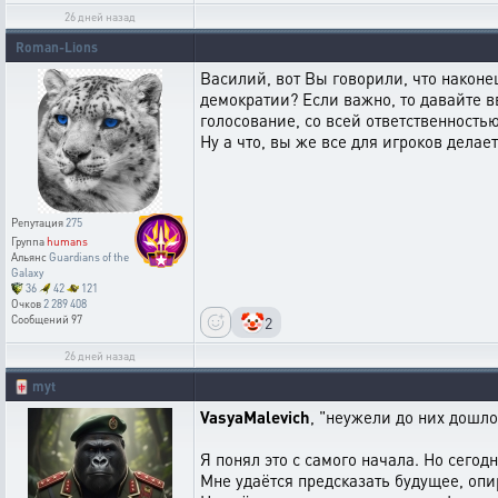
26 дней назад
Roman-Lions
Василий, вот Вы говорили, что наконец
демократии? Если важно, то давайте
голосование, со всей ответственность
Ну а что, вы же все для игроков делает
Репутация
275
Группа
humans
Альянс
Guardians of the
Galaxy
36
42
121
Очков
2 289 408
🤡
2
Сообщений
97
26 дней назад
🀄
myt
VasyaMalevich
, "неужели до них дошло
Я понял это с самого начала. Но сегод
Мне удаётся предсказать будущее, опи