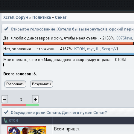
Xcraft форум
»
Политика
»
Сенат
Открытое голосование:
Хотели бы вы вернуться в юрский пер
Да, я люблю динозавров и хочу, чтобы меня съели. - 2 (33%:
007Slava
Нет, эволюция — это жизнь. - 4 (67%:
KTOH
,
myt
,
ill
,
SergeyV
)
Мне плевать, я ем в «Макдоналдсе» и скоро умру от рака. - 0 (0%)
Всего голосов: 6.
-3
Обсуждение роли Сената
,
Для чего нужен Сенат?
🗽
KTOH
Всем привет.