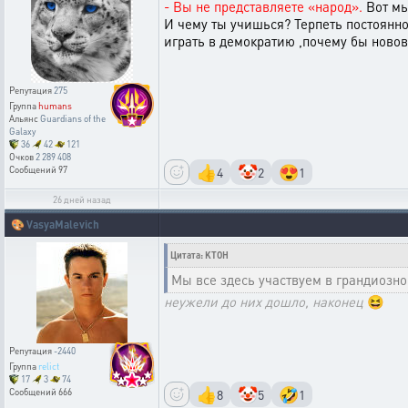
- Вы не представляете «народ».
Вот мы
И чему ты учишься? Терпеть постоянн
играть в демократию ,почему бы новов
Репутация
275
Группа
humans
Альянс
Guardians of the
Galaxy
36
42
121
Очков
2 289 408
👍
🤡
😍
4
2
1
Сообщений
97
26 дней назад
🎨
VasyaMalevich
Цитата: KTOH
Мы все здесь участвуем в грандиозн
неужели до них дошло, наконец
😆
Репутация
-2440
Группа
relict
17
3
74
👍
🤡
🤣
8
5
1
Сообщений
666