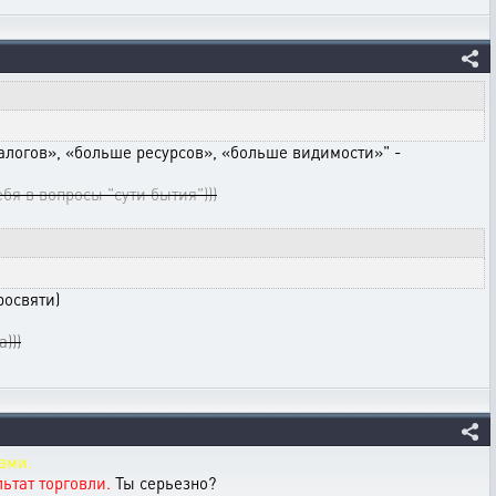
алогов», «больше ресурсов», «больше видимости»" -
бя в вопросы "сути бытия")))
росвяти)
)))
ами.
ьтат торговли.
Ты серьезно?