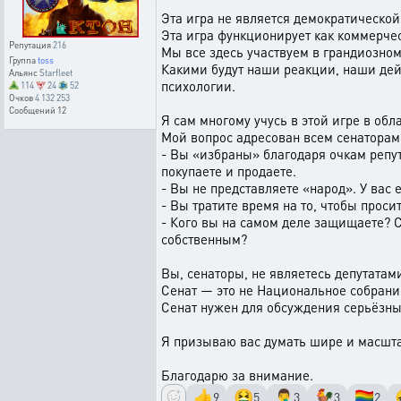
Эта игра не является демократической
Эта игра функционирует как коммерче
Репутация
216
Мы все здесь участвуем в грандиозно
Группа
toss
Какими будут наши реакции, наши дей
Альянс
Starfleet
психологии.
114
24
52
Очков
4 132 253
Сообщений
12
Я сам многому учусь в этой игре в об
Мой вопрос адресован всем сенаторам
- Вы «избраны» благодаря очкам репута
покупаете и продаете.
- Вы не представляете «народ». У вас 
- Вы тратите время на то, чтобы прос
- Кого вы на самом деле защищаете?
собственным?
Вы, сенаторы, не являетесь депутатам
Сенат — это не Национальное собрани
Сенат нужен для обсуждения серьёзн
Я призываю вас думать шире и масшт
Благодарю за внимание.
👍
🤮
🤦‍♂️
🐓
🏳️‍🌈
9
5
3
3
2