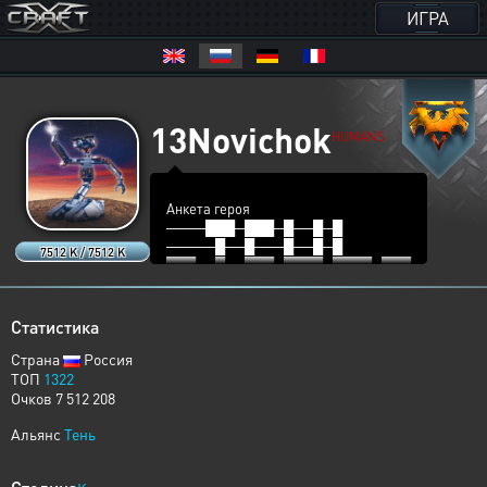
ИГРА
13Novichok
HUMANS
Анкета героя
────███─███─█──█─█
─────█──█───█──█─█
7512 K / 7512 K
███──█──███─████─████─███
─────█──█───█──█─█──█
─────█──███─█──█─████
крутоТень
Статистика
Страна
Россия
ТОП
1322
Очков 7 512 208
Альянс
Тень