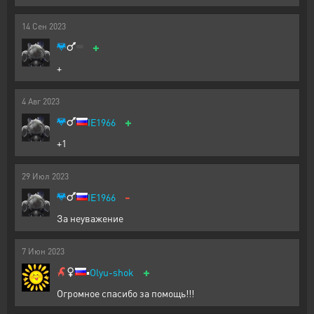
14
Сен
2023
+
+
4
Авг
2023
+
IE1966
+1
29
Июл
2023
-
IE1966
За неуважение
7
Июн
2023
+
▪️
Olyu-shok
Огромное спасибо за помощь!!!