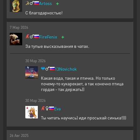
+
Artoss
С благодарностью!
7
Мар
2026
+
FireFenix
За тупые высказывания в чатах.
30
Мар
2026
13Novichok
Какая вода, такая и птичка. Но только
почему-то кукарекает, а так конечно птица
гордая - так держать))
30
Мар
2026
Eva
Ты читать научись) иди просыхай синька!)))
26
Авг
2025