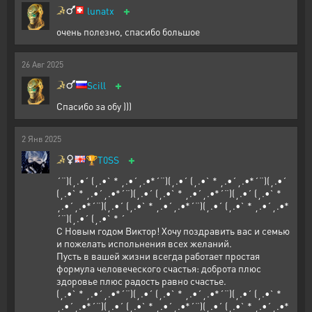
+
lunatx
очень полезно, спасибо большое
26
Авг
2025
+
Scill
Спасибо за обу )))
2
Янв
2025
+
🏆
T0SS
´¨)(¸.•´ (¸.•` * ¸.•´¸.•*´¨)(¸.•´ (¸.•` * ¸.•´¸.•*´¨)(¸.•´
(¸.•` * ¸.•´¸.•*´¨)(¸.•´ (¸.•` * ¸.•´¸.•*´¨)(¸.•´ (¸.•` *
¸.•´¸.•*´¨)(¸.•´ (¸.•` * ¸.•´¸.•*´¨)(¸.•´ (¸.•` * ¸.•´¸.•*
´¨)(¸.•´ (¸.•` * ´
С Новым годом Виктор! Хочу поздравить вас и семью
и пожелать испольнения всех желаний.
Пусть в вашей жизни всегда работает простая
формула человеческого счастья: доброта плюс
здоровье плюс радость равно счастье.
(¸.•` * ¸.•´¸.•*´¨)(¸.•´ (¸.•` * ¸.•´¸.•*´¨)(¸.•´ (¸.•` *
¸.•´¸.•*´¨)(¸.•´ (¸.•` * ¸.•´¸.•*´¨)(¸.•´ (¸.•` * ¸.•´¸.•*