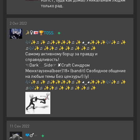
только рад.
2
Окт
2022
+
🏆
T0SS
🎶✨♫ ✨ ♫✨✨✨✨♫ ✨ ◕‿◕✨✨✨🎶✨♫ ✨
♫🎶✨♫ ✨✨♫ ✨ ✨♫ ✨ ✨♫ ✨
Самому активному борцу за правду и
справедливость!
☜Dark⬛Side☞ ✘Craft Синдром
Мюнхгаузена(beer)18+ (bandit) Свободное общение
на любые темы Без цензуры!) (y)
🎶✨♫ ✨ ♫✨✨✨✨♫ ✨ ◕‿◕✨✨✨🎶✨♫ ✨
♫🎶✨♫ ✨✨♫ ✨ ✨♫ ✨ ✨♫ ✨
11
Сен
2022
+