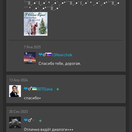
´¨)(¸.•´ (¸.•` * ¸.•´¸.•*´¨)(¸.•´ (¸.•` * ¸.•´¸.•*´¨)(¸.•
´` * ¸.•´¸.•*´¨)(¸.•´
7
Янв
2025
13Novichok
Спасибо тебе, дорогая.
13
Апр
2024
+
007Slava
спасибо+
30
Сен
2023
+
Отлично ведёт диалоги+++