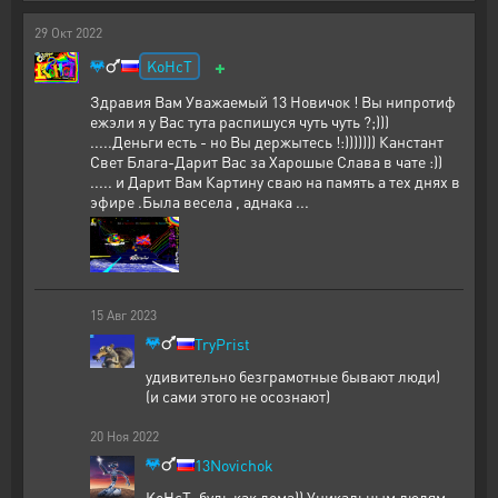
29
Окт
2022
+
KoHcT
Здравия Вам Уважаемый 13 Новичок ! Вы нипротиф
ежэли я у Вас тута распишуся чуть чуть ?;)))
.....Деньги есть - но Вы держытесь !:))))))) Канстант
Свет Блага-Дарит Вас за Харошые Слава в чате :))
..... и Дарит Вам Картину сваю на память а тех днях в
эфире .Была весела , аднака ...
15
Авг
2023
TryPrist
удивительно безграмотные бывают люди)
(и сами этого не осознают)
20
Ноя
2022
13Novichok
KoHcT, будь как дома)) Уникальным людям