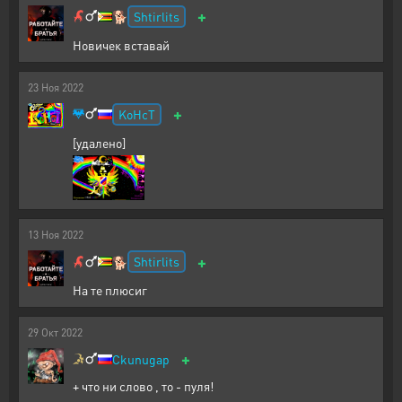
+
Shtirlits
🐕
Новичек вставай
23
Ноя
2022
+
KoHcT
[удалено]
13
Ноя
2022
+
Shtirlits
🐕
На те плюсиг
29
Окт
2022
+
Ckunugap
+ что ни слово , то - пуля!