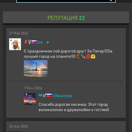
РЕПУТАЦИЯ
22
27
Мая
2026
+
Eva
С праздничком пой дорогой друг! За Питер!))За
лучший город на планете!)))💃🍾💋🤗
7
Июн
2026
13Novichok
Спасибо дорогая лисичка. Этот город
великолепен и дружелюбен к гостям))
26
Апр
2026