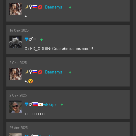
+
💋
_Daenerys_
+
16
Сен
2025
+
От ED_ODDIN: Спасибо за помощь!!!
2
Сен
2025
+
💋
_Daenerys_
+,😘
2
Сен
2025
+
🇨🇾
vikkipr
++++++++++
29
Авг
2025