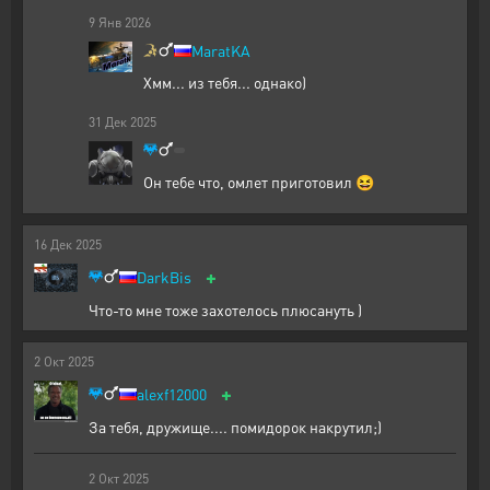
9
Янв
2026
MaratKA
Хмм... из тебя... однако)
31
Дек
2025
Он тебе что, омлет приготовил 😆
16
Дек
2025
+
DarkBis
Что-то мне тоже захотелось плюсануть )
2
Окт
2025
+
alexf12000
За тебя, дружище.... помидорок накрутил;)
2
Окт
2025