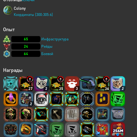
Colony
Координаты [300:305:6]
Опыт
65
Инфраструктура
24
Рейды
64
Боевой
Награды
27
2
35
3
36
2
2