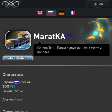
ИГРА
MaratKA
TOSS
Основа Тень. Палка о двух концах: а тут тем
поболее
9574 K / 9574 K
Статистика
Страна
Россия
ТОП
998
Очков 9 573 613
Альянс
Тень
Столица
Ключи