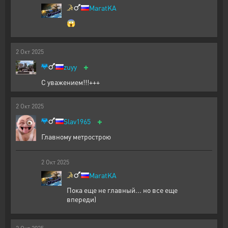
MaratKA
😱
2
Окт
2025
+
zuyy
С уважением!!!+++
2
Окт
2025
+
Slav1965
Главному метрострою
2
Окт
2025
MaratKA
Пока еще не главный... но все еще
впереди)