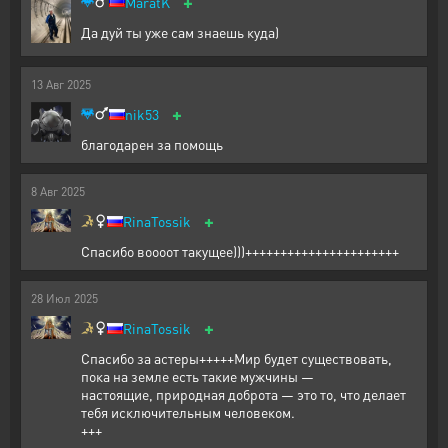
+
MaratK
Да дуй ты уже сам знаешь куда)
13
Авг
2025
+
nik53
благодарен за помощь
8
Авг
2025
+
RinaTossik
Спасибо воооот такущее)))++++++++++++++++++++++
28
Июл
2025
+
RinaTossik
Спасибо за астеры+++++Мир будет существовать,
пока на земле есть такие мужчины —
настоящие, природная доброта — это то, что делает
тебя исключительным человеком.
+++