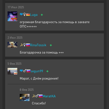
17
Июл
2025
+
Luga
огромная благодарность за помощь в захвате
ОПС++++++
2
Июл
2025
+
RinaTossik
Благодарочка за помощь +++
5
Фев
2025
+
segun99
Марат, с Днём рождения!
8
Фев
2025
MaratKA
Спасибо!