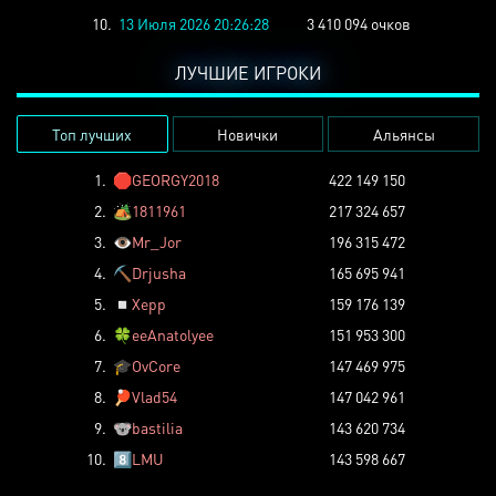
10.
13 Июля 2026 20:26:28
3 410 094 очков
ЛУЧШИЕ ИГРОКИ
Топ лучших
Новички
Альянсы
1.
🛑
GEORGY2018
422 149 150
2.
🏕️
1811961
217 324 657
3.
👁️
Mr_Jor
196 315 472
4.
⛏️
Drjusha
165 695 941
5.
◽
Xepp
159 176 139
6.
🍀
eeAnatolyee
151 953 300
7.
🎓
OvCore
147 469 975
8.
🏓
Vlad54
147 042 961
9.
🐨
bastilia
143 620 734
10.
8️⃣
LMU
143 598 667