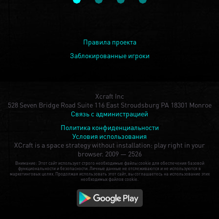
Правила проекта
Заблокированные игроки
Xcraft Inc
528 Seven Bridge Road Suite 116 East Stroudsburg PA 18301 Monroe
Связь с администрацией
Политика конфиденциальности
Условия использования
XCraft is a space strategy without installation: play right in your
browser.
2009 — 2526
Внимание: Этот сайт использует строго необходимые файлы cookie для обеспечения базовой
функциональности и безопасности. Личные данные не отслеживаются и не используются в
маркетинговых целях. Продолжая использовать этот сайт, вы соглашаетесь на использование этих
необходимых файлов cookie.