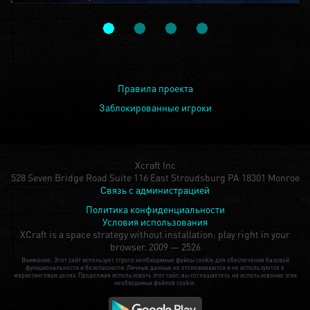
Правила проекта
Заблокированные игроки
Xcraft Inc
528 Seven Bridge Road Suite 116 East Stroudsburg PA 18301 Monroe
Связь с администрацией
Политика конфиденциальности
Условия использования
XCraft is a space strategy without installation: play right in your
browser.
2009 — 2526
Внимание: Этот сайт использует строго необходимые файлы cookie для обеспечения базовой
функциональности и безопасности. Личные данные не отслеживаются и не используются в
маркетинговых целях. Продолжая использовать этот сайт, вы соглашаетесь на использование этих
необходимых файлов cookie.