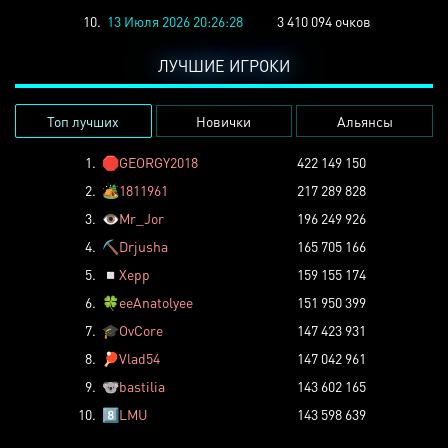
10.
13 Июля 2026 20:26:28
3 410 094 очков
ЛУЧШИЕ ИГРОКИ
Топ лучших
Новички
Альянсы
1.
🛑
GEORGY2018
422 149 150
2.
🏕️
1811961
217 289 828
3.
👁️
Mr_Jor
196 249 926
4.
⛏️
Drjusha
165 705 166
5.
◽
Xepp
159 155 174
6.
🍀
eeAnatolyee
151 950 399
7.
🎓
OvCore
147 423 931
8.
🏓
Vlad54
147 042 961
9.
🐨
bastilia
143 602 165
10.
8️⃣
LMU
143 598 639