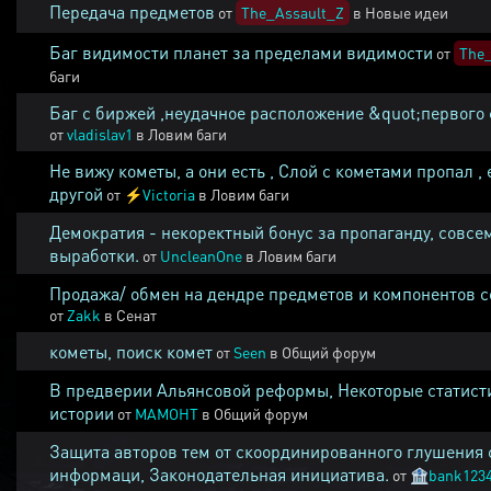
Передача предметов
от
The_Assault_Z
в
Новые идеи
Баг видимости планет за пределами видимости
от
The_
баги
Баг с биржей ,неудачное расположение &quot;первого 
от
vladislav1
в
Ловим баги
Не вижу кометы, а они есть , Слой с кометами пропал , 
другой
от
⚡
Victoria
в
Ловим баги
Демократия - некоректный бонус за пропаганду, совсе
выработки.
от
UncleanOne
в
Ловим баги
Продажа/ обмен на дендре предметов и компонентов 
от
Zakk
в
Сенат
кометы, поиск комет
от
Seen
в
Общий форум
В предверии Альянсовой реформы, Некоторые статист
истории
от
MAMOHT
в
Общий форум
Защита авторов тем от скоординированного глушения 
информаци, Законодательная инициатива.
от
🏦
bank123