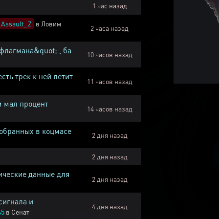
1 час назад
Assault_Z
в
Ловим
2 часа назад
флагмана&quot; , ба
10 часов назад
есть трек к ней летит
11 часов назад
м мал процент
14 часов назад
собранных в коцмасе
2 дня назад
2 дня назад
ические данные для
2 дня назад
сигнала и
4 дня назад
45
в
Сенат