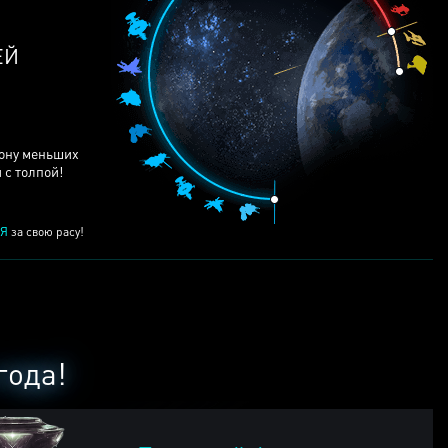
рону меньших
 с толпой!
Я
за свою расу!
года!