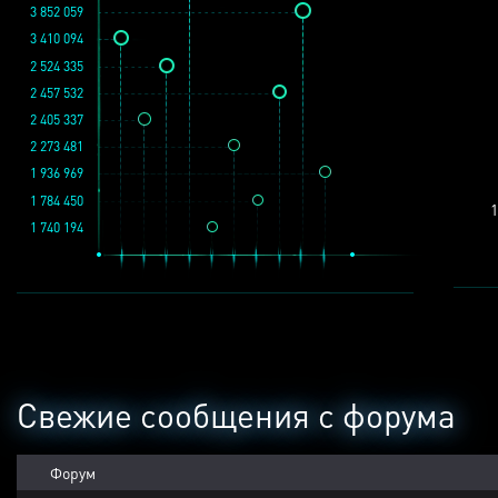
3 852 059
3 410 094
2 524 335
2 457 532
2 405 337
2 273 481
1 936 969
1 784 450
1
1 740 194
Свежие сообщения с форума
Форум