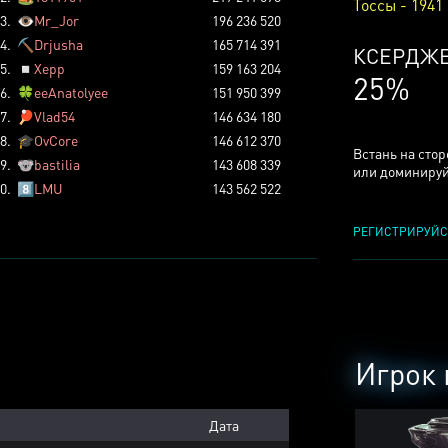
Тоссы - 1941
3.
👁️
Mr_Jor
196 236 520
4.
⛏️
Drjusha
165 714 391
ТОССОВ
5.
◽
Xepp
159 163 204
5%
6.
🍀
eeAnatolyee
151 950 399
7.
🏓
Vlad54
146 634 180
8.
🎓
OvCore
146 612 370
Встань на сто
9.
🐨
bastilia
143 608 339
или доминируй
0.
8️⃣
LMU
143 562 522
РЕГИСТРИРУЙС
Игрок 
Дата