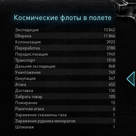
Космические флоты в полете
Экспедиция
13 842
Оборона
11 846
Колонизация
3923
Переработка
3780
Передислокация
1945
Транспорт
1518
Дальняя экспедиция
868
Уничтожение
749
Оккупация
547
Атака
452
Доставка
130
Забрать товар
105
Пожирание
15
Ракетная атака
6
Заражение скважины газа
1
Заражение рудника минералов
1
Шпионаж
1