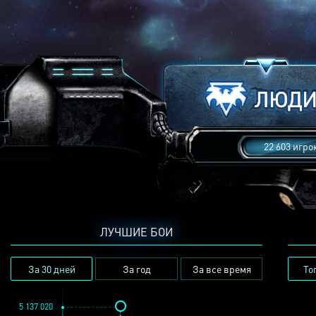
22 603 игро
ЛУЧШИЕ БОИ
За 30 дней
За год
За все время
То
5 137 020