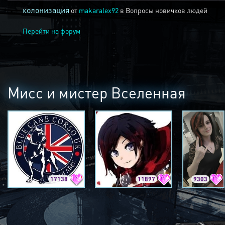
колонизация
от
makaralex92
в
Вопросы новичков людей
Перейти на форум
Мисс и мистер Вселенная
17138
11897
9303