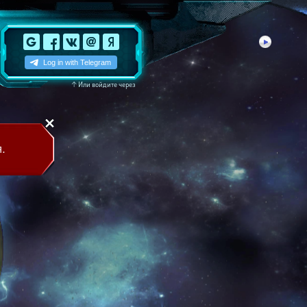
↑
Или войдите через
.