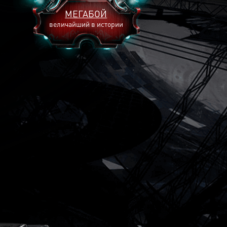
МЕГАБОЙ
величайший в истории
2893
2269
2240