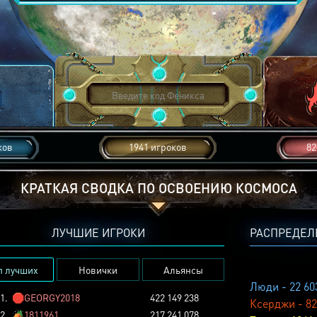
ков
1941 игроков
82
КРАТКАЯ СВОДКА ПО ОСВОЕНИЮ КОСМОСА
ЛУЧШИЕ ИГРОКИ
РАСПРЕДЕЛ
п лучших
Новички
Альянсы
Люди - 22 60
1.
🛑
GEORGY2018
422 149 238
Ксерджи - 82
2.
🏕️
1811961
217 241 078