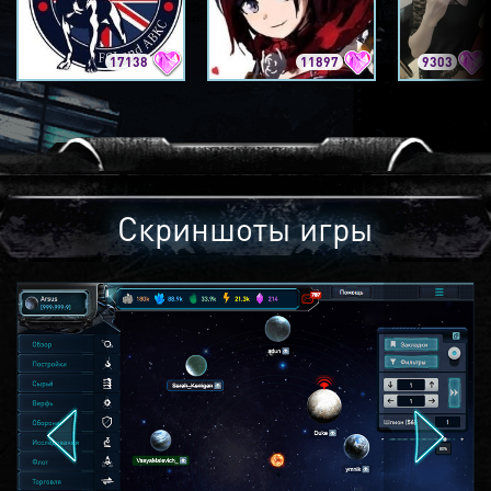
17138
11897
9303
Скриншоты игры