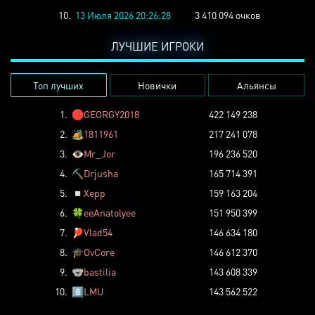
10.
13 Июля 2026 20:26:28
3 410 094 очков
ЛУЧШИЕ ИГРОКИ
Топ лучших
Новички
Альянсы
1.
🛑
GEORGY2018
422 149 238
2.
🏕️
1811961
217 241 078
3.
👁️
Mr_Jor
196 236 520
4.
⛏️
Drjusha
165 714 391
5.
◽
Xepp
159 163 204
6.
🍀
eeAnatolyee
151 950 399
7.
🏓
Vlad54
146 634 180
8.
🎓
OvCore
146 612 370
9.
🐨
bastilia
143 608 339
10.
8️⃣
LMU
143 562 522