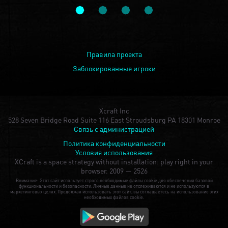
Правила проекта
Заблокированные игроки
Xcraft Inc
528 Seven Bridge Road Suite 116 East Stroudsburg PA 18301 Monroe
Связь с администрацией
Политика конфиденциальности
Условия использования
XCraft is a space strategy without installation: play right in your
browser.
2009 — 2526
Внимание: Этот сайт использует строго необходимые файлы cookie для обеспечения базовой
функциональности и безопасности. Личные данные не отслеживаются и не используются в
маркетинговых целях. Продолжая использовать этот сайт, вы соглашаетесь на использование этих
необходимых файлов cookie.