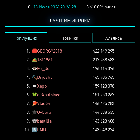
10.
13 Июля 2026 20:26:28
3 410 094 очков
ЛУЧШИЕ ИГРОКИ
Топ лучших
Новички
Альянсы
1.
🛑
GEORGY2018
422 149 295
2.
🏕️
1811961
217 238 683
3.
👁️
Mr_Jor
196 114 376
4.
⛏️
Drjusha
165 705 765
5.
◽
Xepp
159 123 078
6.
🍀
eeAnatolyee
151 950 267
7.
🏓
Vlad54
146 625 283
8.
🎓
OvCore
144 838 535
9.
🐨
bastilia
143 623 408
10.
8️⃣
LMU
143 049 274