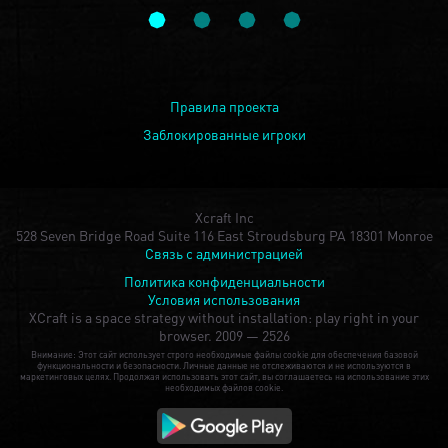
Правила проекта
Заблокированные игроки
Xcraft Inc
528 Seven Bridge Road Suite 116 East Stroudsburg PA 18301 Monroe
Связь с администрацией
Политика конфиденциальности
Условия использования
XCraft is a space strategy without installation: play right in your
browser.
2009 — 2526
Внимание: Этот сайт использует строго необходимые файлы cookie для обеспечения базовой
функциональности и безопасности. Личные данные не отслеживаются и не используются в
маркетинговых целях. Продолжая использовать этот сайт, вы соглашаетесь на использование этих
необходимых файлов cookie.