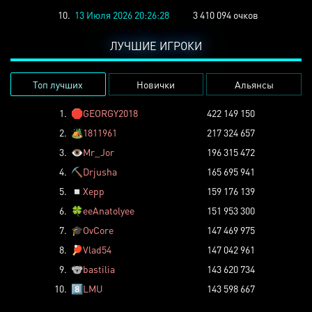
10.
13 Июля 2026 20:26:28
3 410 094 очков
ЛУЧШИЕ ИГРОКИ
Топ лучших
Новички
Альянсы
1.
🛑
GEORGY2018
422 149 150
2.
🏕️
1811961
217 324 657
3.
👁️
Mr_Jor
196 315 472
4.
⛏️
Drjusha
165 695 941
5.
◽
Xepp
159 176 139
6.
🍀
eeAnatolyee
151 953 300
7.
🎓
OvCore
147 469 975
8.
🏓
Vlad54
147 042 961
9.
🐨
bastilia
143 620 734
10.
8️⃣
LMU
143 598 667