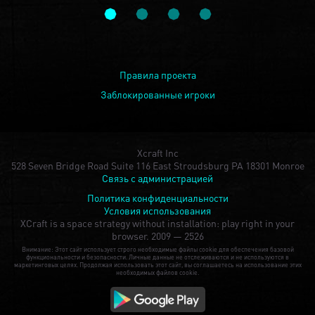
Правила проекта
Заблокированные игроки
Xcraft Inc
528 Seven Bridge Road Suite 116 East Stroudsburg PA 18301 Monroe
Связь с администрацией
Политика конфиденциальности
Условия использования
XCraft is a space strategy without installation: play right in your
browser.
2009 — 2526
Внимание: Этот сайт использует строго необходимые файлы cookie для обеспечения базовой
функциональности и безопасности. Личные данные не отслеживаются и не используются в
маркетинговых целях. Продолжая использовать этот сайт, вы соглашаетесь на использование этих
необходимых файлов cookie.