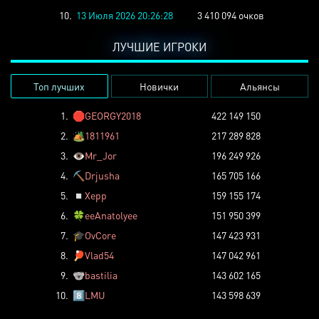
10.
13 Июля 2026 20:26:28
3 410 094 очков
ЛУЧШИЕ ИГРОКИ
Топ лучших
Новички
Альянсы
1.
🛑
GEORGY2018
422 149 150
2.
🏕️
1811961
217 289 828
3.
👁️
Mr_Jor
196 249 926
4.
⛏️
Drjusha
165 705 166
5.
◽
Xepp
159 155 174
6.
🍀
eeAnatolyee
151 950 399
7.
🎓
OvCore
147 423 931
8.
🏓
Vlad54
147 042 961
9.
🐨
bastilia
143 602 165
10.
8️⃣
LMU
143 598 639