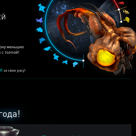
рону меньших
 с толпой!
Я
за свою расу!
года!