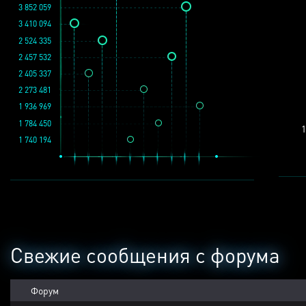
3 852 059
3 410 094
2 524 335
2 457 532
2 405 337
2 273 481
1 936 969
1 784 450
1
1 740 194
Свежие сообщения с форума
Форум