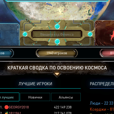
ков
1940 игроков
81
КРАТКАЯ СВОДКА ПО ОСВОЕНИЮ КОСМОСА
ЛУЧШИЕ ИГРОКИ
РАСПРЕДЕЛ
п лучших
Новички
Альянсы
Люди - 22 33
1.
🛑
GEORGY2018
422 149 238
Ксерджи - 81
2.
🏕️
1811961
217 241 078