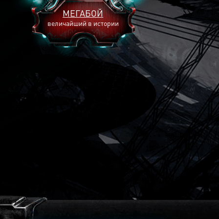
МЕГАБОЙ
величайший в истории
2893
2269
2240