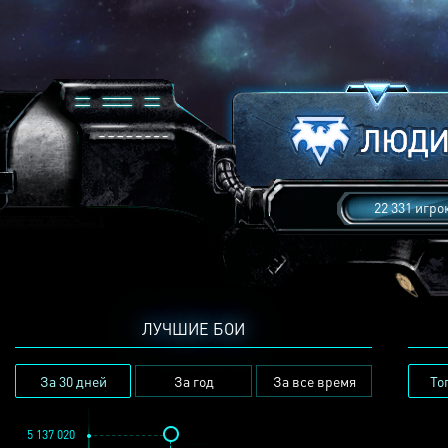
22 331 игро
ЛУЧШИЕ БОИ
За 30 дней
За год
За все время
То
5 137 020