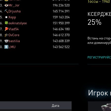
Тоссы - 1940
3.
👁️
Mr_Jor
196 236 520
4.
⛏️
Drjusha
165 714 391
ТОССОВ
5.
◽
Xepp
159 163 204
5%
6.
🍀
eeAnatolyee
151 950 399
7.
🏓
Vlad54
146 634 180
8.
🎓
OvCore
146 612 370
Встань на сто
9.
🐨
bastilia
143 608 339
или доминируй
0.
8️⃣
LMU
143 562 522
РЕГИСТРИРУЙС
Игрок 
Дата