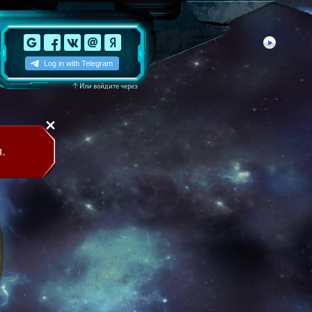
↑
Или войдите через
.