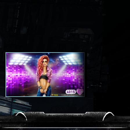
4015
3420