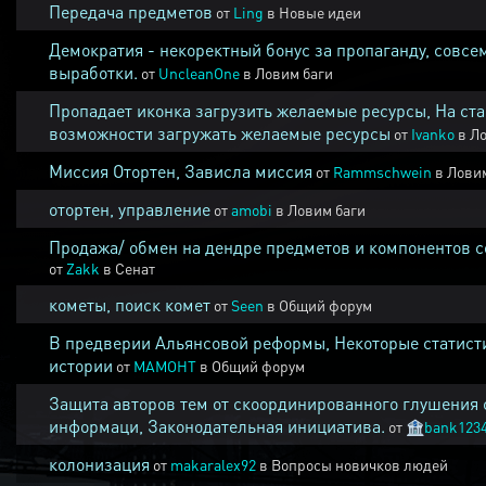
Передача предметов
от
Ling
в
Новые идеи
Демократия - некоректный бонус за пропаганду, совсе
выработки.
от
UncleanOne
в
Ловим баги
Пропадает иконка загрузить желаемые ресурсы, На ста
возможности загружать желаемые ресурсы
от
Ivanko
в
Ло
Миссия Отортен, Зависла миссия
от
Rammschwein
в
Ловим
отортен, управление
от
amobi
в
Ловим баги
Продажа/ обмен на дендре предметов и компонентов 
от
Zakk
в
Сенат
кометы, поиск комет
от
Seen
в
Общий форум
В предверии Альянсовой реформы, Некоторые статист
истории
от
MAMOHT
в
Общий форум
Защита авторов тем от скоординированного глушения 
информаци, Законодательная инициатива.
от
🏦
bank123
колонизация
от
makaralex92
в
Вопросы новичков людей