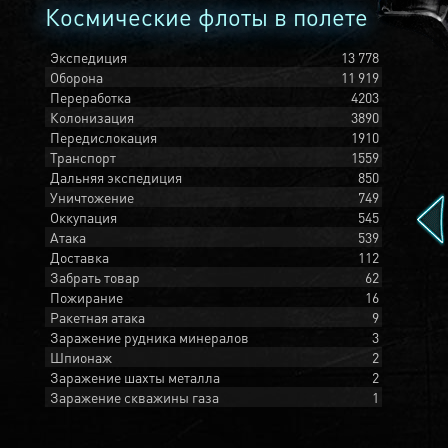
Космические флоты в полете
Экспедиция
13 778
Оборона
11 919
Переработка
4203
Колонизация
3890
Передислокация
1910
Транспорт
1559
Дальняя экспедиция
850
Уничтожение
749
Оккупация
545
Атака
539
Доставка
112
Забрать товар
62
Пожирание
16
Ракетная атака
9
Заражение рудника минералов
3
Шпионаж
2
Заражение шахты металла
2
Заражение скважины газа
1