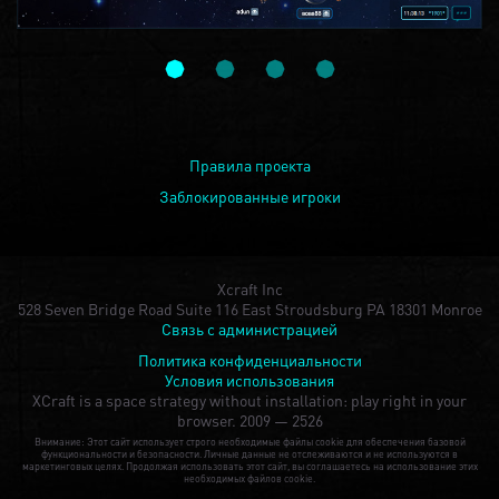
Правила проекта
Заблокированные игроки
Xcraft Inc
528 Seven Bridge Road Suite 116 East Stroudsburg PA 18301 Monroe
Связь с администрацией
Политика конфиденциальности
Условия использования
XCraft is a space strategy without installation: play right in your
browser.
2009 — 2526
Внимание: Этот сайт использует строго необходимые файлы cookie для обеспечения базовой
функциональности и безопасности. Личные данные не отслеживаются и не используются в
маркетинговых целях. Продолжая использовать этот сайт, вы соглашаетесь на использование этих
необходимых файлов cookie.