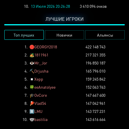
10.
13 Июля 2026 20:26:28
3 410 094 очков
ЛУЧШИЕ ИГРОКИ
Топ лучших
Новички
Альянсы
1.
🛑
GEORGY2018
422 148 743
2.
🏕️
1811961
217 321 355
3.
👁️
Mr_Jor
196 850 187
4.
⛏️
Drjusha
165 796 010
5.
◽
Xepp
159 245 842
6.
🍀
eeAnatolyee
152 063 763
7.
🎓
OvCore
147 667 600
8.
🏓
Vlad54
147 042 961
9.
8️⃣
LMU
143 727 231
10.
🐨
bastilia
143 616 664