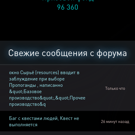
96 360
Свежие сообщения с форума
окно Cырьё (resources) вводит в
заблуждение при выборе
Пропоганды , написанно
Только что
&quot;Базовое
производство&quot;,&quot;Прочее
производство&q
Баг с квестами людей, Квест не
26 минут назад
выполняется