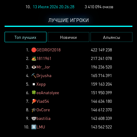
10.
13 Июля 2026 20:26:28
3 410 094 очков
ЛУЧШИЕ ИГРОКИ
Топ лучших
Новички
Альянсы
1.
🛑
GEORGY2018
422 149 238
2.
🏕️
1811961
217 241 078
3.
👁️
Mr_Jor
196 236 520
4.
⛏️
Drjusha
165 714 391
5.
◽
Xepp
159 163 204
6.
🍀
eeAnatolyee
151 950 399
7.
🏓
Vlad54
146 634 180
8.
🎓
OvCore
146 612 370
9.
🐨
bastilia
143 608 339
10.
8️⃣
LMU
143 562 522