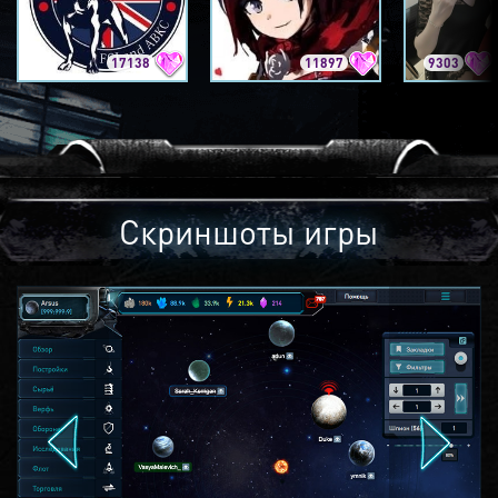
17138
11897
9303
Скриншоты игры