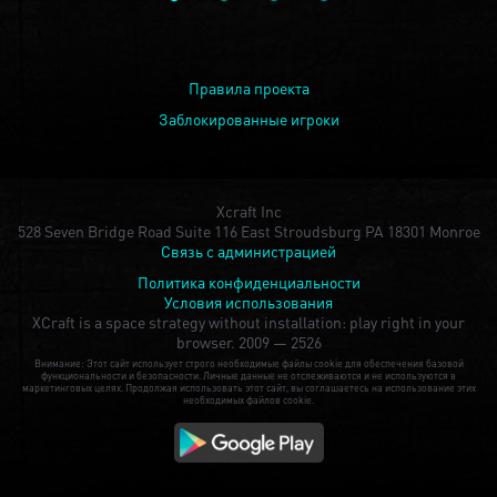
Правила проекта
Заблокированные игроки
Xcraft Inc
528 Seven Bridge Road Suite 116 East Stroudsburg PA 18301 Monroe
Связь с администрацией
Политика конфиденциальности
Условия использования
XCraft is a space strategy without installation: play right in your
browser.
2009 — 2526
Внимание: Этот сайт использует строго необходимые файлы cookie для обеспечения базовой
функциональности и безопасности. Личные данные не отслеживаются и не используются в
маркетинговых целях. Продолжая использовать этот сайт, вы соглашаетесь на использование этих
необходимых файлов cookie.