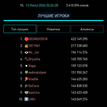
10.
13 Июля 2026 20:26:28
3 410 094 очков
ЛУЧШИЕ ИГРОКИ
Топ лучших
Новички
Альянсы
1.
🛑
GEORGY2018
422 149 295
2.
🏕️
1811961
217 238 683
3.
👁️
Mr_Jor
196 114 376
4.
⛏️
Drjusha
165 705 765
5.
◽
Xepp
159 123 078
6.
🍀
eeAnatolyee
151 950 267
7.
🏓
Vlad54
146 625 283
8.
🎓
OvCore
144 838 535
9.
🐨
bastilia
143 623 408
10.
8️⃣
LMU
143 049 274