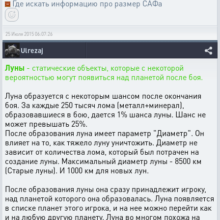
Где искать информацию про размер САФа
25 Июля 2015 06:07:26
Ulrezaj
Луны
- статические объекты, которые с некоторой
вероятностью могут появиться над планетой после боя.
Луна образуется с некоторым шансом после окончания
боя. За каждые 250 тысяч лома (металл+минерал),
образовавшиеся в бою, дается 1% шанса луны. Шанс не
может превышать 25%.
После образования луна имеет параметр "Диаметр". Он
влияет на то, как тяжело луну уничтожить. Диаметр не
зависит от количества лома, который был потрачен на
создание луны. Максимальный диаметр луны - 8500 км
(Старые луны). И 1000 км для новых лун.
После образования луны она сразу принадлежит игроку,
над планетой которого она образовалась. Луна появляется
в списке планет этого игрока, и на нее можно перейти как
и на любую другую планету. Луна во многом похожа на