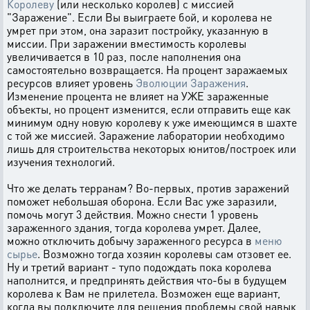
Королеву
(или несколько королев) с миссией
"Заражение". Если Вы выиграете бой, и королева не
умрет при этом, она заразит постройку, указанную в
миссии. При заражении вместимость королевы
увеличивается в 10 раз, после наполнения она
самостоятельно возвращается. На процент заражаемых
ресурсов влияет уровень
Эволюции Заражения
.
Изменение процента не влияет на УЖЕ зараженные
объекты, но процент изменится, если отправить еще как
минимум одну новую королеву к уже имеющимся в шахте
с той же миссией. Заражение лаборатории необходимо
лишь для строительства некоторых юнитов/построек или
изучения технологий.
Что же делать терранам? Во-первых, против заражений
поможет небольшая оборона. Если Вас уже заразили,
помочь могут 3 действия. Можно снести 1 уровень
зараженного здания, тогда королева умрет. Далее,
можно отключить добычу зараженного ресурса в
меню
сырье
. Возможно тогда хозяин королевы сам отзовет ее.
Ну и третий вариант - тупо подождать пока королева
наполнится, и предпринять действия что-бы в будущем
королева к Вам не прилетела. Возможен еще вариант,
когда вы подключите для решения проблемы свой навык