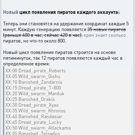
Новый
цикл появления пиратов каждого аккаунта:
Теперь они становятся на удержание координат каждые 5
минут. Каждую генерацию появляется
35 новых пиратов
(раньше 400 в час, сейчас 420 в час).
хрен знает сколько
пиратов, но что-то около 800.
Новый цикл появления пиратов строится на основе
пятиминуток, так 12 пиратов появляются каждый час в
определенное время:
XX:00 Dread_pirate_Roberts
XX:05 Wild_swarm_Gishu
XX:10 Banished_Zandarnis
XX:15 Dread_pirate_T-800
XX:20 Wild_swarm_Marduk
XX:25 Banished_Orakis
XX:30 Dread_pirate_Xyao
XX:35 Wild_swarm_Khronos
XX:40 Banished_Rasdasiar
XX:45 Dread_pirate_Lucky
XX:50 Wild_swarm_Atlackama
XX:55 Banished_Telsadus