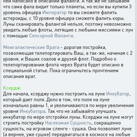
ней написано в описании фаланги. А так же не забываем
что сама фала видит только планеты, но если вы купили 3
уровень офицера
Император
то вы сможете фалить
астероиды, с 10 уровня офицера сможете фалить коры.
Луны сканировать фалангой нельзя, поэтому невозможно
увидеть любые флоты, летящие с любыми миссиями с лун
с помощью
Сенсорной Фаланги
.
Межгалактические Врата
- дорогая постройка,
позволяющая телепортировать Ваш, а так-же, начиная с 2
уровня, и Ваших соалов и друзей флот. Подробно о
телепортировании флота через Врата будет описано в
специальной статье. Пока ограничьтесь прочтением
описания врат.
Ксердж:
Для начала, ксерджу нужно построить на луне
Инкубатор
,
который дает поля. Дело в том, что поля на луне
изначально равны 1, и увеличиваются по мере увеличения
уровня
Инкубатора
. Так что не забывайте улучшать
инкубатор по мере отстройки луны. Ксерджи на луне могут
строить постройку
Насекомая Сущность
, сокращенно
сущность, на игровом сленге - сушка. Она позволяет луне
(а вернее, уже сушке) передвигаться в космосе на любые