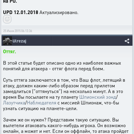
на РО.
UPD 12.01.2018
Актуализировано.
25 Июля 2015 06:12:36
Ulrezaj
Оттяг.
В этой статье будет описано одно из наиболее важных
понятий для атакера - оттяг флота перед боем.
Суть оттяга заключается в том, что Ваш флот, летящий в
атаку, должен каким-либо образом перед прилетом
замедлиться ("оттянуться") на несколько минут. А в это
время Вы посылаете на ту планету
Шпионский зонд
/
Лазутчика
/
Наблюдателя
с миссией Шпионаж, что-бы
узнать ситуацию на планете-цели.
Зачем же он нужен? Представим такую ситуацию. Вы
вылетели атаковать какого-нибудь игрока. Он возможно
онлайн, а может и нет. Если он оффлайн, то атака пройдет