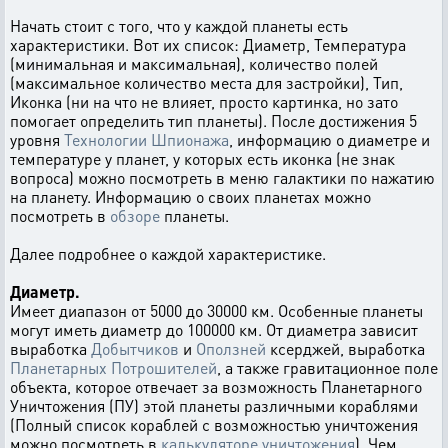
Начать стоит с того, что у каждой планеты есть
характеристики. Вот их список: Диаметр, Температура
(минимальная и максимальная), количество полей
(максимальное количество места для застройки), Тип,
Иконка (ни на что не влияет, просто картинка, но зато
помогает определить тип планеты). После достижения 5
уровня
Технологии Шпионажа
, информацию о диаметре и
температуре у планет, у которых есть иконка (не знак
вопроса) можно посмотреть в меню галактики по нажатию
на планету. Информацию о своих планетах можно
посмотреть в
обзоре
планеты.
Далее подробнее о каждой характеристике.
Диаметр.
Имеет диапазон от 5000 до 30000 км. Особенные планеты
могут иметь диаметр до 100000 км. От диаметра зависит
выработка
Добытчиков
и
Оползней
ксерджей, выработка
Планетарных Потрошителей
, а также гравитационное поле
объекта, которое отвечает за возможность Планетарного
Уничтожения (ПУ) этой планеты различными кораблями
(Полный список кораблей с возможностью уничтожения
можно посмотреть в
калькуляторе уничтожения
). Чем