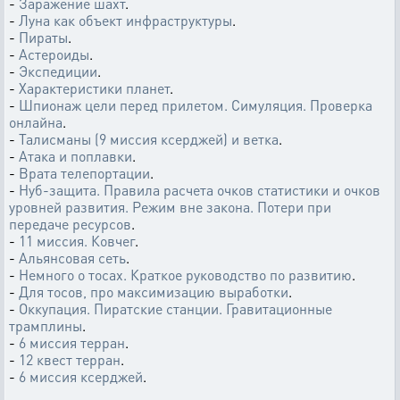
-
Заражение шахт
.
-
Луна как объект инфраструктуры
.
-
Пираты
.
-
Астероиды
.
-
Экспедиции
.
-
Характеристики планет
.
-
Шпионаж цели перед прилетом. Симуляция. Проверка
онлайна
.
-
Талисманы (9 миссия ксерджей) и ветка
.
-
Атака и поплавки
.
-
Врата телепортации
.
-
Нуб-защита. Правила расчета очков статистики и очков
уровней развития. Режим вне закона. Потери при
передаче ресурсов
.
-
11 миссия. Ковчег
.
-
Альянсовая сеть
.
-
Немного о тосах. Краткое руководство по развитию
.
-
Для тосов, про максимизацию выработки
.
-
Оккупация. Пиратские станции. Гравитационные
трамплины
.
-
6 миссия терран
.
-
12 квест терран
.
-
6 миссия ксерджей
.