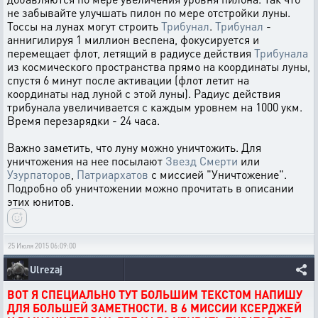
не забывайте улучшать пилон по мере отстройки луны.
Тоссы на лунах могут строить
Трибунал
.
Трибунал
-
аннигилируя 1 миллион веспена, фокусируется и
перемещает флот, летящий в радиусе действия
Трибунала
из космического пространства прямо на координаты луны,
спустя 6 минут после активации (флот летит на
координаты над луной с этой луны). Радиус действия
трибунала увеличивается с каждым уровнем на 1000 укм.
Время перезарядки - 24 часа.
Важно заметить, что луну можно уничтожить. Для
уничтожения на нее посылают
Звезд Смерти
или
Узурпаторов
,
Патриархатов
с миссией "Уничтожение".
Подробно об уничтожении можно прочитать в описании
этих юнитов.
25 Июля 2015 06:09:00
Ulrezaj
ВОТ Я СПЕЦИАЛЬНО ТУТ БОЛЬШИМ ТЕКСТОМ НАПИШУ
ДЛЯ БОЛЬШЕЙ ЗАМЕТНОСТИ. В 6 МИССИИ КСЕРДЖЕЙ