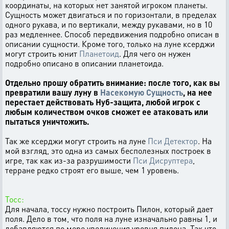
координаты, на которых нет занятой игроком планеты.
Сущность может двигаться и по горизонтали, в пределах
одного рукава, и по вертикали, между рукавами, но в 10
раз медленнее. Способ передвижения подробно описан в
описании сущности. Кроме того, только на луне ксерджи
могут строить юнит
Планетоид
. Для чего он нужен
подробно описано в описании планетоида.
Отдельно прошу обратить внимание: после того, как вы
превратили вашу луну в
Насекомую Сущность
, на нее
перестает действовать Нуб-защита, любой игрок с
любым количеством очков сможет ее атаковать или
пытаться уничтожить.
Так же ксерджи могут строить на луне
Пси Детектор
. На
мой взгляд, это одна из самых бесполезных построек в
игре, так как из-за разрушимости
Пси Дисруптера
,
терране редко строят его выше, чем 1 уровень.
Тосс:
Для начала, тоссу нужно построить Пилон, который дает
поля. Дело в том, что поля на луне изначально равны 1, и
добавляются по мере увеличения уровня пилона. Так что