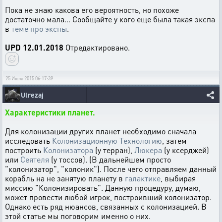
Пока не знаю какова его вероятность, но похоже
достаточно мала... Сообщайте у кого еще была такая экспа
в
теме про экспы
.
UPD 12.01.2018
Отредактировано.
25 Июля 2015 06:17:39
Ulrezaj
Характеристики планет.
Для колонизации других планет необходимо сначала
исследовать
Колонизационную Технологию
, затем
построить
Колонизатора
(у терран),
Люкера
(у ксерджей)
или
Сеятеля
(у тоссов). (В дальнейшем просто
"колонизатор", "колоник"). После чего отправляем данный
корабль на не занятую планету в
галактике
, выбирая
миссию "Колонизировать". Данную процедуру, думаю,
может провести любой игрок, построивший колонизатор.
Однако есть ряд нюансов, связанных с колонизацией. В
этой статье мы поговорим именно о них.