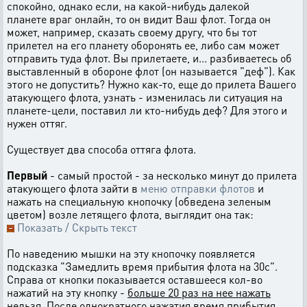
спокойно, однако если, на какой-нибудь далекой
планете враг онлайн, то он видит Ваш флот. Тогда он
может, например, сказать своему другу, что бы тот
прилетел на его планету оборонять ее, либо сам может
отправить туда флот. Вы прилетаете, и... разбиваетесь об
выставленный в обороне флот (он называется "деф"). Как
этого не допустить? Нужно как-то, еще до прилета Вашего
атакующего флота, узнать - изменилась ли ситуация на
планете-цели, поставил ли кто-нибудь деф? Для этого и
нужен оттяг.
Существует два способа оттяга флота.
Первый
- самый простой - за несколько минут до прилета
атакующего флота зайти в
меню отправки флотов
и
нажать на специальную кнопочку (обведена зеленым
цветом) возле летящего флота, выглядит она так:
Показать / Скрыть текст
По наведению мышки на эту кнопочку появляется
подсказка "Замедлить время прибытия флота на 30с".
Справа от кнопки показывается оставшееся кол-во
нажатий на эту кнопку -
больше 20 раз на нее нажать
нельзя
. После однократного нажатия время прибытия