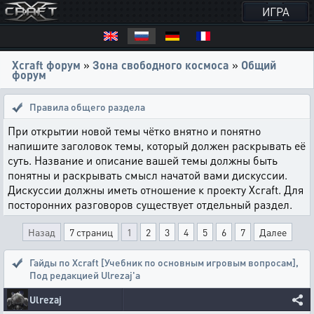
ИГРА
Xcraft форум
»
Зона свободного космоса
»
Общий
форум
Правила общего раздела
При открытии новой темы чётко внятно и понятно
напишите заголовок темы, который должен раскрывать её
суть. Название и описание вашей темы должны быть
понятны и раскрывать смысл начатой вами дискуссии.
Дискуссии должны иметь отношение к проекту Xcraft. Для
посторонних разговоров существует отдельный раздел.
Назад
7 страниц
1
2
3
4
5
6
7
Далее
Гайды по Xcraft [Учебник по основным игровым вопросам]
,
Под редакцией Ulrezaj'a
Ulrezaj