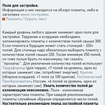
Поля для застройки.
Информация о них находится на обзоре планеты, либо в
заголовке
меню постройки
.
Показать / Скрыть текст
Каждый уровень любого здания занимает одно поле для
застройки. Терранам и ксерджам необходимо
колонизировать планеты с количеством полей свыше 300.
Если планета в будущем может стать столицей - 330+
полей. Для столицы надо обязательно выбирать планету с
количеством полей свыше 330. Тосам минимум 250 полей,
но тоже лучше брать по максимуму, так сказать
"прозапас". Для увеличения количества полей используют
Терраформер
(для терран, +7 полей за уровень, одно из
которых занимает сам, потребляет энергию),
Крипов
(оборона ксерджей, +1 поле за 100 крипов),
Тектонический
Преобразователь
(тоссам, +6 полей за уровень, одно из
которых занимает сам).
Узнать количество полей до
колонизации невозможно.
Поля - изменяемая
характеристика планеты. При каждой реколонизации
планеты случайным образом определяется число полей.
Настоятельно рекомендую перед застройкой планеты