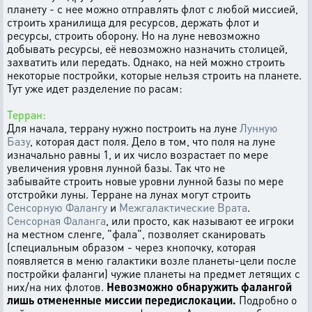
планету - с нее можно отправлять флот с любой миссией,
строить хранилища для ресурсов, держать флот и
ресурсы, строить оборону. Но на луне невозможно
добывать ресурсы, её невозможно назначить столицей,
захватить или передать. Однако, на ней можно строить
некоторые постройки, которые нельзя строить на планете.
Тут уже идет разделение по расам:
Терран:
Для начала, террану нужно построить на луне
Лунную
Базу
, которая даст поля. Дело в том, что поля на луне
изначально равны 1, и их число возрастает по мере
увеличения уровня лунной базы. Так что не
забывайте строить новые уровни лунной базы по мере
отстройки луны. Терране на лунах могут строить
Сенсорную Фалангу
и
Межгалактические Врата
.
Сенсорная Фаланга
, или просто, как называют ее игроки
на местном сленге, "фала", позволяет сканировать
(специальным образом - через кнопочку, которая
появляется в меню галактики возле планеты-цели после
постройки фаланги) чужие планеты на предмет летящих с
них/на них флотов.
Невозможно обнаружить фалангой
лишь отмененные миссии передислокации.
Подробно о