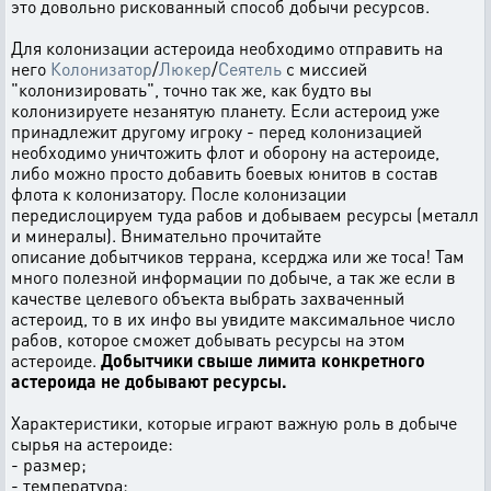
это довольно рискованный способ добычи ресурсов.
Для колонизации астероида необходимо отправить на
него
Колонизатор
/
Люкер
/
Сеятель
с миссией
"колонизировать", точно так же, как будто вы
колонизируете незанятую планету. Если астероид уже
принадлежит другому игроку - перед колонизацией
необходимо уничтожить флот и оборону на астероиде,
либо можно просто добавить боевых юнитов в состав
флота к колонизатору. После колонизации
передислоцируем туда рабов и добываем ресурсы (металл
и минералы). Внимательно прочитайте
описание добытчиков террана, ксерджа или же тоса! Там
много полезной информации по добыче, а так же если в
качестве целевого объекта выбрать захваченный
астероид, то в их инфо вы увидите максимальное число
рабов, которое сможет добывать ресурсы на этом
астероиде.
Добытчики свыше лимита конкретного
астероида не добывают ресурсы.
Характеристики, которые играют важную роль в добыче
сырья на астероиде:
- размер;
- температура;