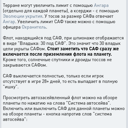
Терранe могут увеличить лимит с помощью
Ангара
(отдельно для каждой планеты), а ксерджи - с помощью
Эволюции укрытия
. У тосов за размер САФа отвечает
Ангар
. Увеличить лимит САФ также можно с помощью
офицера
Охранитель
.
Флот, находящийся под САФ, при шпионаже отображается
в виде "Владыка: 30 под САФ". Это значит что 30 владык
цели укрыты САФом.
Стоит заметить что САФ сразу же
включается после приземления флота на планету.
Кроме того, солнечные спутники и дроиды тоссов не
закрываются САФом.
САФ выключается полностью, только если игрок
отсутствует в игре 28+ дней, то есть выпадает в полную
"ишку".
Просмотреть автозасейвленный флот можно на обзоре
планеты по нажатию на слова "Система автосейва".
Включить или выключить САФ для данной планеты можно
на обзоре планеты - кнопка напротив слов "система
автосейва":