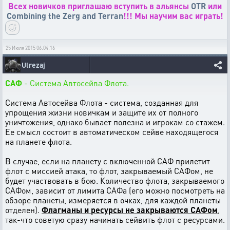
Всех новичков приглашаю вступить в альянсы
OTR
или
Combining the Zerg and Terran
!!! Мы научим вас играть!
25 Июля 2015 06:04:16
Ulrezaj
САФ
- Система Автосейва Флота.
Система Автосейва Флота - система, созданная для
упрощения жизни новичкам и защите их от полного
уничтожения, однако бывает полезна и игрокам со стажем.
Ее смысл состоит в автоматическом сейве находящегося
на планете флота.
В случае, если на планету с включенной САФ прилетит
флот с миссией атака, то флот, закрываемый САФом, не
будет участвовать в бою. Количество флота, закрываемого
САФом, зависит от лимита САФа (его можно посмотреть на
обзоре планеты, измеряется в очках, для каждой планеты
отделен).
Флагманы и ресурсы не закрываются САФом
,
так-что советую сразу начинать сейвить флот с ресурсами.