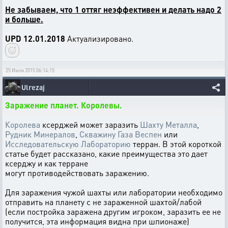
Не забываем, что 1 оттяг неэффективен и делать надо 2
и больше.
UPD 12.01.2018
Актуализировано.
25 Июля 2015 06:14:15
Ulrezaj
Заражение планет. Королевы.
Королева
ксерджей может заразить
Шахту Металла
,
Рудник Минералов
,
Скважину Газа Веспен
или
Исследовательскую Лабораторию
терран. В этой короткой
статье будет рассказано, какие преимущества это дает
ксерджу и как терране
могут противодействовать заражению.
Для заражения чужой шахты или лаборатории необходимо
отправить на планету с не зараженной шахтой/лабой
(если постройка заражена другим игроком, заразить ее не
получится, эта информация видна при шпионаже)