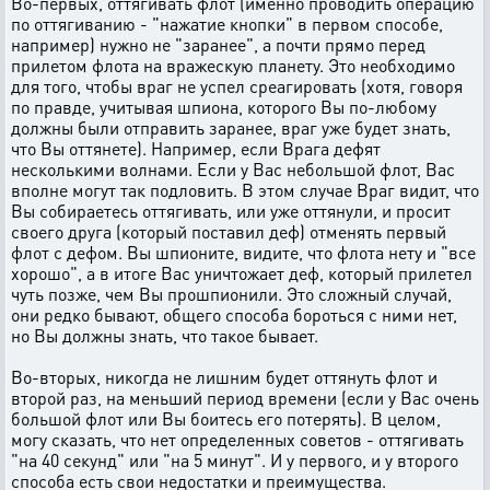
Во-первых, оттягивать флот (именно проводить операцию
по оттягиванию - "нажатие кнопки" в первом способе,
например) нужно не "заранее", а почти прямо перед
прилетом флота на вражескую планету. Это необходимо
для того, чтобы враг не успел среагировать (хотя, говоря
по правде, учитывая шпиона, которого Вы по-любому
должны были отправить заранее, враг уже будет знать,
что Вы оттянете). Например, если Врага дефят
несколькими волнами. Если у Вас небольшой флот, Вас
вполне могут так подловить. В этом случае Враг видит, что
Вы собираетесь оттягивать, или уже оттянули, и просит
своего друга (который поставил деф) отменять первый
флот с дефом. Вы шпионите, видите, что флота нету и "все
хорошо", а в итоге Вас уничтожает деф, который прилетел
чуть позже, чем Вы прошпионили. Это сложный случай,
они редко бывают, общего способа бороться с ними нет,
но Вы должны знать, что такое бывает.
Во-вторых, никогда не лишним будет оттянуть флот и
второй раз, на меньший период времени (если у Вас очень
большой флот или Вы боитесь его потерять). В целом,
могу сказать, что нет определенных советов - оттягивать
"на 40 секунд" или "на 5 минут". И у первого, и у второго
способа есть свои недостатки и преимущества.