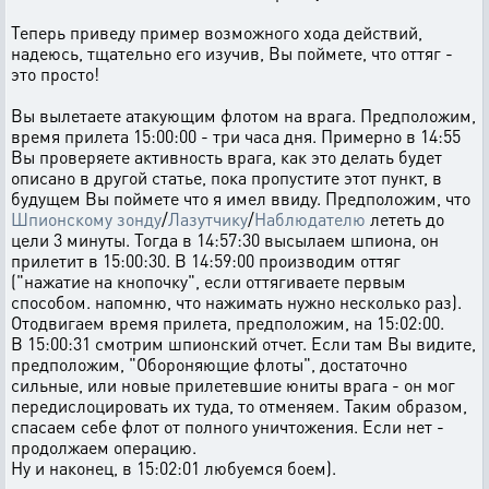
Теперь приведу пример возможного хода действий,
надеюсь, тщательно его изучив, Вы поймете, что оттяг -
это просто!
Вы вылетаете атакующим флотом на врага. Предположим,
время прилета 15:00:00 - три часа дня. Примерно в 14:55
Вы проверяете активность врага, как это делать будет
описано в другой статье, пока пропустите этот пункт, в
будущем Вы поймете что я имел ввиду. Предположим, что
Шпионскому зонду
/
Лазутчику
/
Наблюдателю
лететь до
цели 3 минуты. Тогда в 14:57:30 высылаем шпиона, он
прилетит в 15:00:30. В 14:59:00 производим оттяг
("нажатие на кнопочку", если оттягиваете первым
способом. напомню, что нажимать нужно несколько раз).
Отодвигаем время прилета, предположим, на 15:02:00.
В 15:00:31 смотрим шпионский отчет. Если там Вы видите,
предположим, "Обороняющие флоты", достаточно
сильные, или новые прилетевшие юниты врага - он мог
передислоцировать их туда, то отменяем. Таким образом,
спасаем себе флот от полного уничтожения. Если нет -
продолжаем операцию.
Ну и наконец, в 15:02:01 любуемся боем).