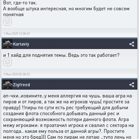
Вот, где-то так.
А вообще штука интересная, но многим будет не совсем
понятная
1 Мая 2020 13:08:49
Kartaviy
и 1 хайд для поднятия темы. Ведь это так работает?
2 Мая 2020 00:38:22
Zigfreed
ап-чхи..извините..у меня аллергия на чушь. ваша агра на
пиров и от пиров, а так же на игроков чушь( простите за
правду) !!пиры по сути есть рес требующий для добычи
создания флота способного добывать данный рес и
сохраняющий возможность потери данного флота. Агра
межу игроками: я проатачил игрока и свалил с сектора на
полгода.. какая ему польза от данной агры?. Простите
меня но это бред))) Сам по пирам не летаю ..тупо лень но