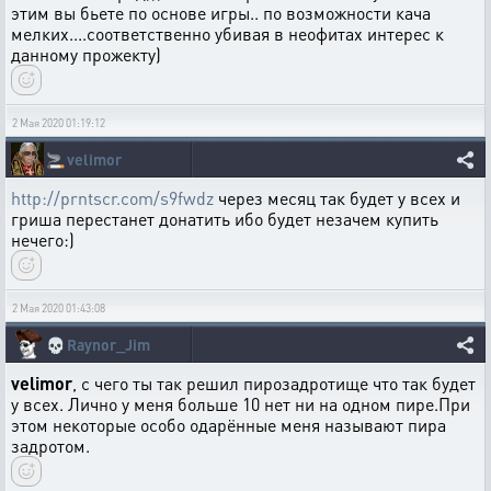
этим вы бьете по основе игры.. по возможности кача
мелких....соответственно убивая в неофитах интерес к
данному прожекту)
2 Мая 2020 01:19:12
🚬
velimor
http://prntscr.com/s9fwdz
через месяц так будет у всех и
гриша перестанет донатить ибо будет незачем купить
нечего:)
2 Мая 2020 01:43:08
💀
Raynor_Jim
velimor
, с чего ты так решил пирозадротище что так будет
у всех. Лично у меня больше 10 нет ни на одном пире.При
этом некоторые особо одарённые меня называют пира
задротом.