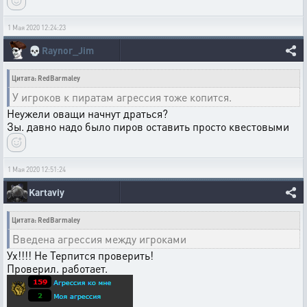
1 Мая 2020 12:24:23
💀
Raynor_Jim
Цитата: RedBarmaley
У игроков к пиратам агрессия тоже копится.
Неужели оващи начнут драться?
Зы. давно надо было пиров оставить просто квестовыми
1 Мая 2020 12:51:24
Kartaviy
Цитата: RedBarmaley
Введена агрессия между игроками
Ух!!!! Не Терпится проверить!
Проверил. работает.