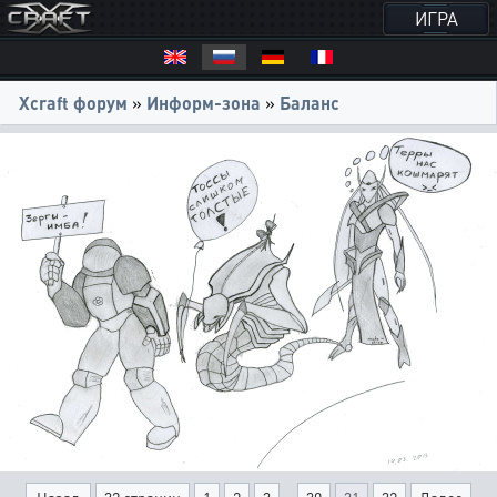
ИГРА
Xcraft форум
»
Информ-зона
»
Баланс
...