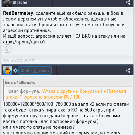
Stracher
RedBarmaley
, сделайте ещё как было раньше: в бою в
левом верхнем углу чтоб отображались адекватные
значения атаки, брони и щитов с учётом всех бонусов и
агрессии противника.
И ещё вопрос: агрессия влияет ТОЛЬКО на атаку или на
атаку/бронь/щиты?
29 Апреля 2020 08:59:19
Dmitrijj_Ivanov
⚙️
Цитата: RedBarmaley
Новая формула:
[Атака с другими бонусами] + [базовая
атака] * [уровень агрессии]% / 100
180000+120000*500/100=780 000 за залп х2 если по флагам
такая будет атака у пиратского КС на 500 агры, при
формуле которую вы дали (первое - атака с бонусами
взята с потолка , для построения формулы )
или я чего-то опять не понимаю?
я не понимаю ваших метаний по формулам, и не могу