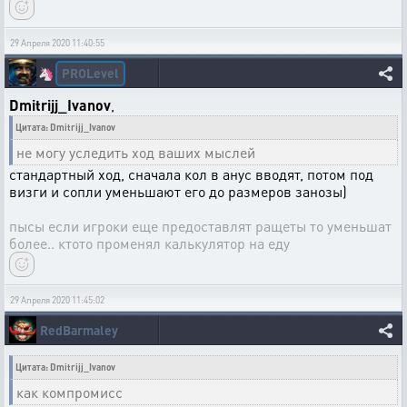
29 Апреля 2020 11:40:55
PROLevel
🦄
Dmitrijj_Ivanov
,
Цитата: Dmitrijj_Ivanov
не могу уследить ход ваших мыслей
стандартный ход, сначала кол в анус вводят, потом под
визги и сопли уменьшают его до размеров занозы)
пысы если игроки еще предоставлят ращеты то уменьшат
более.. ктото променял калькулятор на еду
29 Апреля 2020 11:45:02
RedBarmaley
Цитата: Dmitrijj_Ivanov
как компромисс