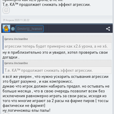
Т.е. КА™ продолжает снижать эффект агрессии.
29 Апреля 2020 11:30:22
Dmitrijj_Ivanov
⚙️
Цитата: UncleanOne
агрессии теперь будет примерно как x2.6 урона, а не x6.
ну я приблизительно это и увидел, хотел проверить свои
догадки .
Цитата: UncleanOne
Т.е. КА™ продолжает снижать эффект агрессии.
я всё же уверен , что нужно ускорить остывания агрессии
это будет разумно , и как компромисс.
думаю что игрок должен набирать предел. но остывать не
больше месяца , что в свою очередь позволит всем без
исключения равномерно играть за свои расы, исходя из
того что многие играют за 2 расы на фарме пиров ( тоссы
фактически не фармят)
ну логичножеш елы палы!