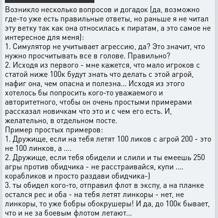
Возникло несколько вопросов и догадок (да, возможно
где-то уже есть правильные ответы, но раньше я не читал
эту ветку так как она относилась к пиратам, а это самое не
интересное для меня):
1. Симулятор не учитывает агрессию, да? Это значит, что
нужно просчитывать все в голове. Правильно?
2. Исходя из первого - мне кажется, что мало игроков с
статой ниже 100к будут знать что делать с этой агрой,
нафиг она, чем опасна и полезна... Исходя из этого
хотелось бы попросить кого-то уважаемого и
авторитетного, чтобы он очень простыми примерами
рассказал новичкам что это и с чем его есть. И,
желательно, в отдельном посте.
Пример простых примеров:
1. Дружище, если на тебя летят 100 ликов с агрой 200 - это
не 100 линков, а ....
2. Дружище, если тебя обидели и слили и ты емеешь 250
агры против обидчика - не расстраивайся, купи ....
корабликов и просто раздави обидчика-)
3. ты обидел кого-то, отправил флот в экспу, а на планке
остался рес и оба - на тебя летят линкоры - нет, не
линкоры, то уже бобры обокрушеры! И да, до 100к бывает,
что и не за боевым флотом летают...