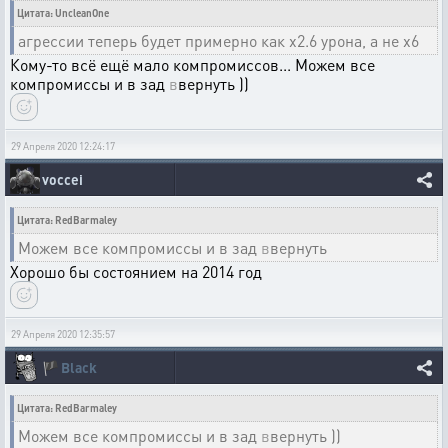
Цитата: UncleanOne
агрессии теперь будет примерно как x2.6 урона, а не x6
Кому-то всё ещё мало компромиссов... Можем все
компромиссы и в зад
в
вернуть ))
29 Апреля 2020 12:24:17
voccei
Цитата: RedBarmaley
Можем все компромиссы и в зад
в
вернуть
Хорошо бы состоянием на 2014 год
29 Апреля 2020 12:35:57
🏴
Black
Цитата: RedBarmaley
Можем все компромиссы и в зад
в
вернуть ))