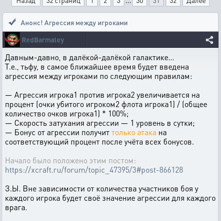
Назад
32 страниц
1
2
3
30
31
32
Далее
Анонс! Агрессия между игроками
RedBarmaley
Давным-давно, в далёкой-далёкой галактике...
Т.е., тьфу, в самое ближайшее время будет введена
агрессия между игроками по следующим правилам:
— Агрессия игрока1 против игрока2 увеличивается на
процент (очки убитого игроком2 флота игрока1) / (общее
количество очков игрока1) * 100%;
— Скорость затухания агрессии — 1 уровень в сутки;
— Бонус от агрессии получит
только атака
на
соответствующий процент после учёта всех бонусов.
Начало было положено этим постом:
https://xcraft.ru/forum/topic_47395/3#post-866128
З.Ы. Вне зависимости от количества участников боя у
каждого игрока будет своё значение агрессии для каждого
врага.