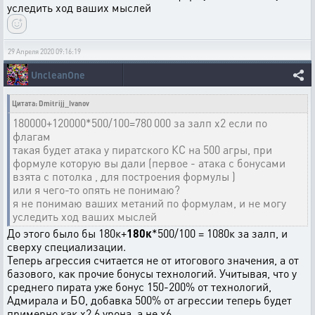
уследить ход ваших мыслей
29 Апреля 2020 09:16:19
UncleanOne
Цитата: Dmitrijj_Ivanov
180000+120000*500/100=780 000 за залп х2 если по
флагам
такая будет атака у пиратского КС на 500 агры, при
формуле которую вы дали (первое - атака с бонусами
взята с потолка , для построения формулы )
или я чего-то опять не понимаю?
я не понимаю ваших метаний по формулам, и не могу
уследить ход ваших мыслей
До этого было бы 180к+
180к
*500/100 = 1080к за залп, и
сверху специализации.
Теперь агрессия считается не от итогового значения, а от
базового, как прочие бонусы технологий. Учитывая, что у
среднего пирата уже бонус 150-200% от технологий,
Адмирала и БО, добавка 500% от агрессии теперь будет
примерно как x2.6 урона, а не x6.