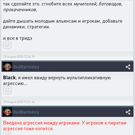
так сделайте это. сгнобите всех
мучителей, ботоводов,
прокачечников
,
дайте дышать молодым альянсам и игрокам, добавьте
динамики, стратегии.
и все в тридэ
29 Апреля 2020 12:36:19
RedBarmaley
Black
, я имел ввиду вернуть мультипликативную
агрессию...
29 Апреля 2020 12:51:34
RedBarmaley
Введена агрессия между игроками. У игроков к пиратам
агрессия тоже копится.