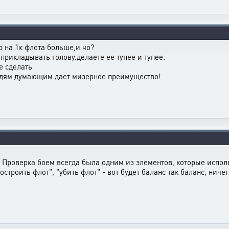
ер на 1к флота больше,и чо?
прикладывать голову.делаете ее тупее и тупее.
е сделать
людям думающим дает мизерное преимущество!
ь? Проверка боем всегда была одним из элементов, которые испол
строить флот", "убить флот" - вот будет баланс так баланс, ничег