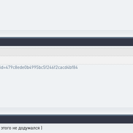
tle_id=479c8ede0b4995bc5f246f2cacd4bf84
 этого не додумался )