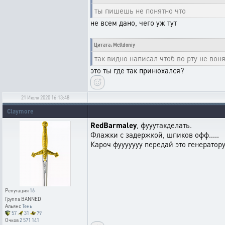
ты пишешь не понятно что
не всем дано, чего уж тут
Цитата: Melldoniy
так видно написал чтоб во рту не вон
это ты где так принюхался?
21 Июля 2020 16:13:48
Claymore
RedBarmaley
, фууутакделать.
Флажки с задержкой, шпиков офф.....
Кароч фууууууу передай это генератору
Репутация
16
Группа
BANNED
Альянс
Тень
57
31
79
Очков
2 571 141