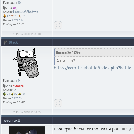
Репутация
15
Группа
xerj
Альянс
League of Shadows
47
25
52
Очков
1 691 419
Сообщений
137
21 Июля 2020 15:35:01
🏴
Black
Цитата: Ser123Ser
А смысл?
https://xcraft.ru/battle/index.php?bat
Репутация
74
Группа
humans
Альянс
Тень
71
87
380
Очков
4 124 653
Сообщений
1784
21 Июля 2020 15:51:29
wedmakll
проверка боем! хитро! как я раньше до