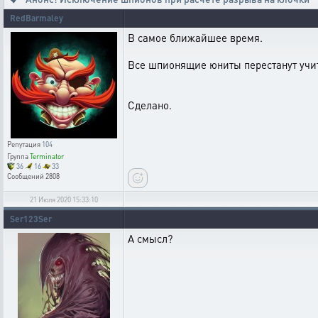
RedBarmaley
В самое ближайшее время.
Все шпионящие юниты перестанут учит
Сделано.
Репутация
104
Группа
Terminator
36
16
33
Сообщений
2808
21 Июля 2020 15:33:10
Ser123Ser
А смысл?