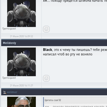
хм... походу придется шпиона качать т
Группа
guest
21 Июля 2020 16:09:52
Melldoniy
Black
, это к чему ты пишешь? тебе ре
написал чтоб во рту не воняло
Группа
guest
21 Июля 2020 16:11:27
🚬
velimor
Цитата: csar32
хм... походу придется шпиона качать 