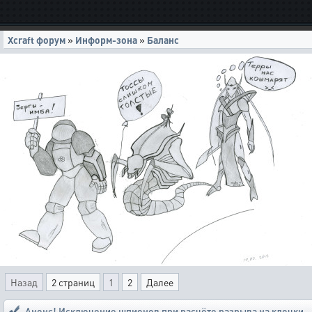
Xcraft форум
»
Информ-зона
»
Баланс
Назад
2 страниц
1
2
Далее
Анонс! Исключение шпионов при расчёте разрыва на клочки