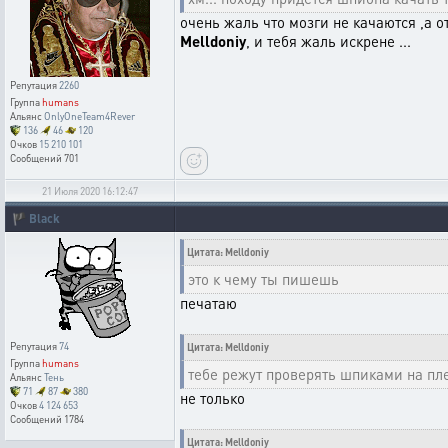
очень жаль что мозги не качаются ,а 
Melldoniy
, и тебя жаль искрене ...
Репутация
2260
Группа
humans
Альянс
OnlyOneTeam4Rever
136
46
120
Очков
15 210 101
Сообщений
701
21 Июля 2020 16:12:47
🏴
Black
Цитата: Melldoniy
это к чему ты пишешь
печатаю
Репутация
74
Цитата: Melldoniy
Группа
humans
тебе режут проверять шпиками на пл
Альянс
Тень
71
87
380
не только
Очков
4 124 653
Сообщений
1784
Цитата: Melldoniy