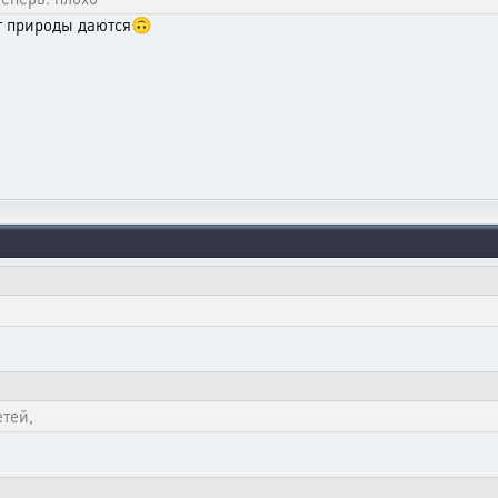
от природы даются🙃
етей,