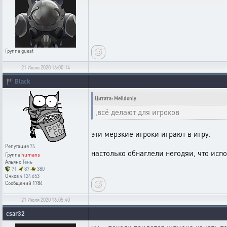
Группа
guest
21 Июля 2020 16:00:14
🏴
Black
Цитата: Melldoniy
,всё делают для игроков
эти мерзкие игроки играют в игру.
Репутация
74
настолько обнаглели негодяи, что исп
Группа
humans
Альянс
Тень
71
87
380
Очков
4 124 653
Сообщений
1784
21 Июля 2020 16:05:40
csar32