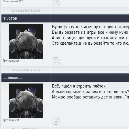
Сообщений
362
21 Июля 2020 16:26:18
TiUCTOH
Ну,по факту то фигня.ну потеряет атак
Вы вырезаете из игры все к чему нуно 
А вот прицел для дуни и гравипушки-н
Это сделайте,а не вырезайте то,что 
Группа
guest
21 Июля 2020 17:14:36
---Diman---
Всё, пшёл я строить плёток.
А если серьёзно, зачем вот это делат
Можно вообще оставить две кнопки: "по
Группа
guest