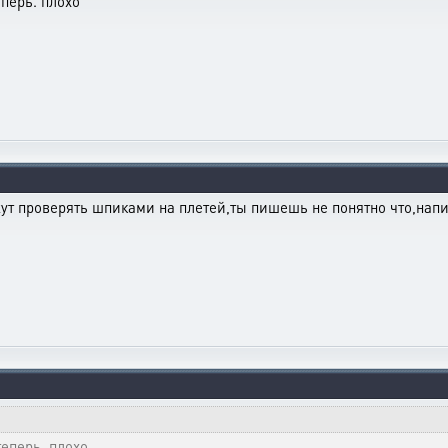
еперь. плохо
жут проверять шпиками на плетей,ты пишешь не понятно что,напи
теперь. плохо