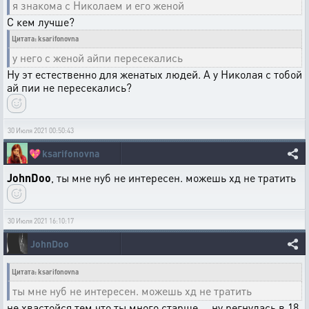
я знакома с Николаем и его женой
С кем лучше?
Цитата: ksarifonovna
у него с женой айпи пересекались
Ну эт естественно для женатых людей. А у Николая с тобой
ай пии не пересекались?
30 Июля 2021 00:50:43
💖
ksarifonovna
JohnDoo
, ты мне нуб не интересен. можешь хд не тратить
30 Июля 2021 16:10:17
JohnDoo
Цитата: ksarifonovna
ты мне нуб не интересен. можешь хд не тратить
не хвастойся тем что ты много старше ... ну регнулась в 18