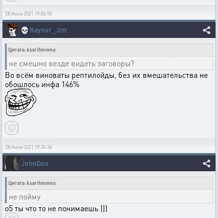
28 Июля 2021 19:06:55
💀
Raynor_Jim
Цитата: ksarifonovna
не смешно везде видеть заговоры?
Во всём виноваты рептилойды, без их вмешательства не
обошлось инфа 146%
28 Июля 2021 19:35:36
JohnDoo
Цитата: ksarifonovna
не пойму
о5 ты что то не понимаешь )))