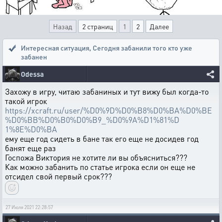
Назад
2 страниц
1
2
Далее
Интересная ситуация
,
Сегодня забанили того кто уже
забанен
Odessa
Захожу в игру, читаю забаниных и тут вижу был когда-то
такой игрок
https://xcraft.ru/user/%D0%9D%D0%B8%D0%BA%D0%BE
%D0%BB%D0%B0%D0%B9_%D0%9A%D1%81%D
1%8E%D0%BA
ему еще год сидеть в бане так его еще не досидев год
банят еще раз
Госпожа Виктория не хотите ли вы объясниться???
Как можно забанить по статье игрока если он еще не
отсидел свой первый срок???
27 Июля 2021 22:28:57