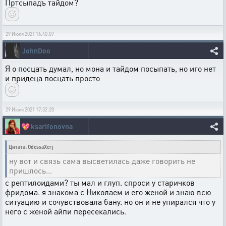
Пртсыпадъ тайдом?
29 Июля 2021 16:40:07
JohnDoo
Я о посцать думал, но мона и тайдом посыпать, но иго нет
и придеца посцать просто
29 Июля 2021 17:32:20
💖
ksarifonovna
Цитата: OdessaXerj
ну вот и связь сама высветилась даже говорить не
пришлось...
с рептилоидами? ты мал и глуп. спроси у старичков
фридома. я знакома с Николаем и его женой и знаю всю
ситуацию и сочувствовала бану. но он и не упирался что у
него с женой айпи пересекались.