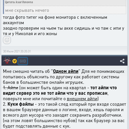
Цитата: ksarifonovna
мне скрывать нечего
тогда фото титег на фоне монитора с включенным
аккаунтом
заодно проверим на чьем ты акке сидишь и чо там с ипи у
тя и у Николая и иго жоны
30 Июля 2021 20:20:31
GID
☣️
Мне смешно читать об "
Одном айпи
" Для не понимающих
попытаюсь объяснить по другому как работает системы
банов в большинстве онлайн игрушек.
1. Айпи
(он может быть один на квартал -
тот айпи что
видит сервер это не тот айпи что у вас прописан
,
поверьте мне или почитайте о
внешнем айпи
)
2.
Куки файлы
- это такой след который при входе создает
в вашем браузере данные о логине, входе, хешь пароля и
всякого доп мусора что заходят сохранить разработчики.
(на этом ловят большинство нубов) так как браузер за вас
будет подставлять данные с кук.