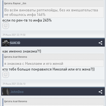
Цитата: Raynor_Jim
Во всём виноваты рептилойды, без их вмешательства
не обошлось инфа 146%
если по рен-тв то инфа 245%
29 Июля 2021 22:19:50
SUICID
как именно знакома?!)
Цитата: ksarifonovna
я знакома с Николаем и его женой
кто тебе больше понравился Николай или его жена?))
29 Июля 2021 23:06:10
JohnDoo
Цитата: ksarifonovna