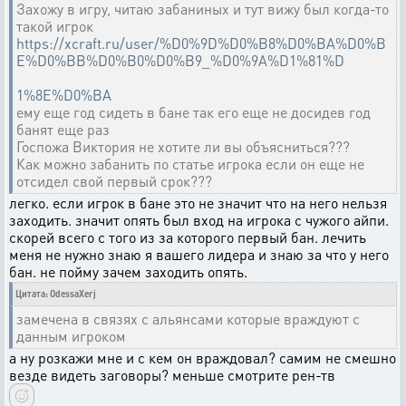
Захожу в игру, читаю забаниных и тут вижу был когда-то
такой игрок
https://xcraft.ru/user/%D0%9D%D0%B8%D0%BA%D0%B
E%D0%BB%D0%B0%D0%B9_%D0%9A%D1%81%D
1%8E%D0%BA
ему еще год сидеть в бане так его еще не досидев год
банят еще раз
Госпожа Виктория не хотите ли вы объясниться???
Как можно забанить по статье игрока если он еще не
отсидел свой первый срок???
легко. если игрок в бане это не значит что на него нельзя
заходить. значит опять был вход на игрока с чужого айпи.
скорей всего с того из за которого первый бан. лечить
меня не нужно знаю я вашего лидера и знаю за что у него
бан. не пойму зачем заходить опять.
Цитата: OdessaXerj
замечена в связях с альянсами которые враждуют с
данным игроком
а ну розкажи мне и с кем он враждовал? самим не смешно
везде видеть заговоры? меньше смотрите рен-тв