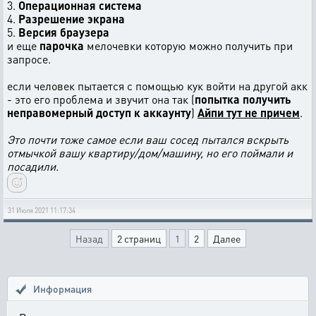
3.
Операционная система
4.
Разрешение экрана
5.
Версия браузера
и еще
парочка
мелочевки которую можно получить при
запросе.
если человек пытается с помощью кук войти на другой акк
- это его проблема и звучит она так (
попытка получить
неправомерный доступ к аккаунту
)
Айпи тут не причем
.
Это почти тоже самое если ваш сосед пытался вскрыть
отмычкой вашу квартиру/дом/машину, но его поймали и
посадили.
31 Июля 2021 11:17:34
Назад
2 страниц
1
2
Далее
Информация