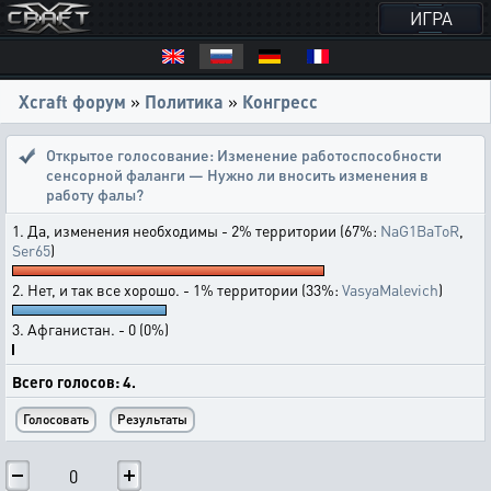
ИГРА
Xcraft форум
»
Политика
»
Конгресс
Открытое голосование:
Изменение работоспособности
сенсорной фаланги — Нужно ли вносить изменения в
работу фалы?
1. Да, изменения необходимы - 2% территории (67%:
NaG1BaToR
,
Ser65
)
2. Нет, и так все хорошо. - 1% территории (33%:
VasyaMalevich
)
3. Афганистан. - 0 (0%)
Всего голосов: 4.
0