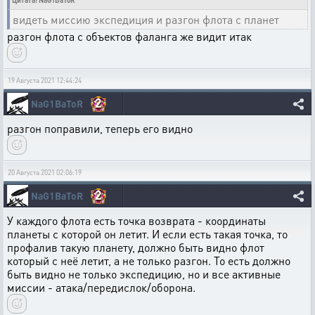
Цитата: NaG1BaToR
видеть миссию экспедиция и разгон флота с планет
разгон флота с объектов фаланга же видит итак
19 Августа 2021 12:44:24
2
NaG1BaToR
разгон поправили, теперь его видно
20 Августа 2021 02:06:19
2
NaG1BaToR
У каждого флота есть точка возврата - координаты
планеты с которой он летит. И если есть такая точка, то
профалив такую планету, должно быть видно флот
который с неё летит, а не только разгон. То есть должно
быть видно не только экспедицию, но и все активные
миссии - атака/передислок/оборона.