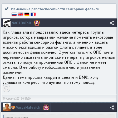
Изменение работоспособности сенсорной фаланги
2
NaG1BaToR
Как глава ала я представляю здесь интересы группы
игроков, которые выразили желание поменять некоторые
аспекты работы сенсорной фаланги, а именно - видеть
миссию экспедиция и разгон флота с планет, в зоне
досягаемости фалы конечно. C учётом того, что ОПС почти
нереально захватить пиратские теперь, а у игроков нельзя
отжать, то покупка прокаченной ОПС с фалой не имеет
смысла. В её работу необходимо внести указанные
изменения.
Данная тема прошла кворум в сенате и ВМФ, хочу
услышать конгресс, что думают по этому поводу.
19 Августа 2021 00:51:30
🎨
VasyaMalevich