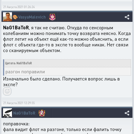
21 Августа 2021 01:26:24
🎨
VasyaMalevich
NaG1BaToR
, я так не считаю. Откуда по сенсорным
колебаниям можно понимать точку возврата неясно. Когда
флот летит на объект ещё как-то можно объяснить, а если
флот с объекта где-то в экспе то вообще никак. Нет связи
со сканируемым объектом.
Цитата: NaG1BaToR
разгон поправили
Изначально было сделано. Получается вопрос лишь в
экспе?
21 Августа 2021 12:29:55
2
NaG1BaToR
поправочка:
фала видит флот на разгоне, только если фалить точку