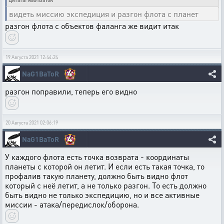
Цитата: NaG1BaToR
видеть миссию экспедиция и разгон флота с планет
разгон флота с объектов фаланга же видит итак
19 Августа 2021 12:44:24
4
NaG1BaToR
разгон поправили, теперь его видно
20 Августа 2021 02:06:19
4
NaG1BaToR
У каждого флота есть точка возврата - координаты
планеты с которой он летит. И если есть такая точка, то
профалив такую планету, должно быть видно флот
который с неё летит, а не только разгон. То есть должно
быть видно не только экспедицию, но и все активные
миссии - атака/передислок/оборона.