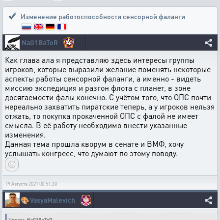
Изменение работоспособности сенсорной фаланги
4
NaG1BaToR
Как глава ала я представляю здесь интересы группы
игроков, которые выразили желание поменять некоторые
аспекты работы сенсорной фаланги, а именно - видеть
миссию экспедиция и разгон флота с планет, в зоне
досягаемости фалы конечно. C учётом того, что ОПС почти
нереально захватить пиратские теперь, а у игроков нельзя
отжать, то покупка прокаченной ОПС с фалой не имеет
смысла. В её работу необходимо внести указанные
изменения.
Данная тема прошла кворум в сенате и ВМФ, хочу
услышать конгресс, что думают по этому поводу.
19 Августа 2021 00:51:30
🎨
VasyaMalevich