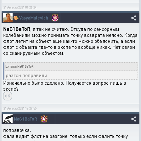
21 Августа 2021 01:26:24
🎨
VasyaMalevich
NaG1BaToR
, я так не считаю. Откуда по сенсорным
колебаниям можно понимать точку возврата неясно. Когда
флот летит на объект ещё как-то можно объяснить, а если
флот с объекта где-то в экспе то вообще никак. Нет связи
со сканируемым объектом.
Цитата: NaG1BaToR
разгон поправили
Изначально было сделано. Получается вопрос лишь в
экспе?
21 Августа 2021 12:29:55
4
NaG1BaToR
поправочка:
фала видит флот на разгоне, только если фалить точку