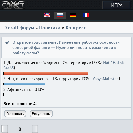
ИГРА
Xcraft форум
»
Политика
»
Конгресс
Открытое голосование:
Изменение работоспособности
сенсорной фаланги — Нужно ли вносить изменения в
работу фалы?
1. Да, изменения необходимы - 2% территории (67%:
NaG1BaToR
,
Ser65
)
2. Нет, и так все хорошо. - 1% территории (33%:
VasyaMalevich
)
3. Афганистан. - 0 (0%)
Всего голосов: 4.
0