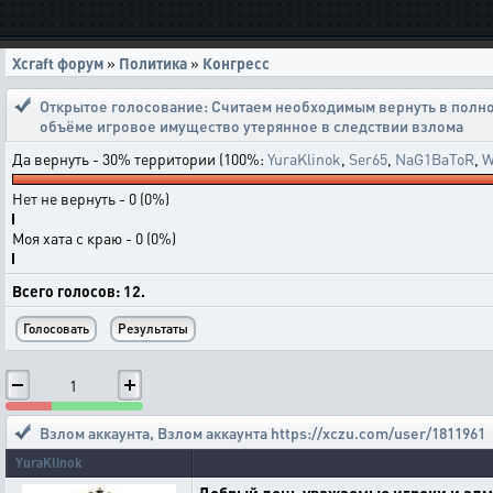
Xcraft форум
»
Политика
»
Конгресс
Открытое голосование:
Считаем необходимым вернуть в полно
объёме игровое имущество утерянное в следствии взлома
Да вернуть - 30% территории (100%:
YuraKlinok
,
Ser65
,
NaG1BaToR
,
W
Нет не вернуть - 0 (0%)
Моя хата с краю - 0 (0%)
Всего голосов: 12.
1
Взлом аккаунта
,
Взлом аккаунта https://xczu.com/user/1811961
YuraKlinok