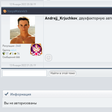
12 Января 2022 20:58:19
🎨
VasyaMalevich
Andrejj_Krjuchkov
, двухфакторную ав
Репутация
-2440
Группа
relict
17
3
74
Сообщений
666
13 Января 2022 21:35:19
Информация
Вы не авторизованы