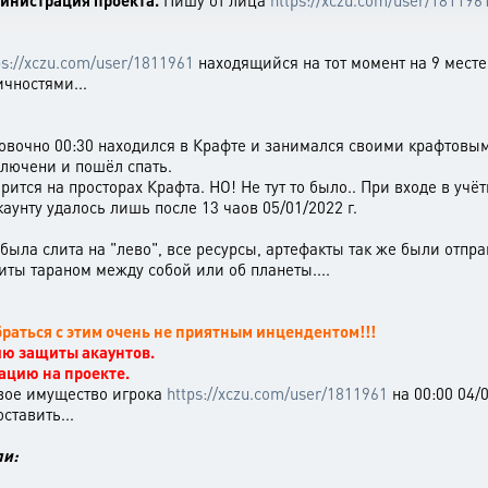
инистрация проекта.
Пишу от лица
https://xczu.com/user/181196
ps://xczu.com/user/1811961
находящийся на тот момент на 9 месте
чностями...
ровочно 00:30 находился в Крафте и занимался своими крафтовы
лючени и пошёл спать.
орится на просторах Крафта. НО! Не тут то было.. При входе в учё
каунту удалось лишь после 13 чаов 05/01/2022 г.
ла слита на "лево", все ресурсы, артефакты так же были отправл
ты тараном между собой или об планеты....
раться с этим очень не приятным инцендентом!!!
нию защиты акаунтов.
ацию на проекте.
вое имущество игрока
https://xczu.com/user/1811961
на 00:00 04/
ставить...
ли: