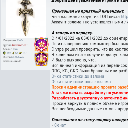
Добрый день уважаемые игроки и адм
Произошел не приятный инцендент.
Был взломан аккаунт из ТОП листа
htt
Аккаунт взломан не установленными ли
А теперь по порядку.
С 4/01/2022 на 05/01/2022 до ориенти
Репутация
1525
По их завершению компьютер был вык
Группа
Government
С утра решил проверить, что да как тв
Альянс
Тень
159
58
157
В конечном итоге получить доступ к ак
Очков
69 363 476
И было выявлено, что:
Сообщений
33
29
Вся личная информация из переписок бы
ОПС, КС, СКС были брошены или разби
Очки статистики до взлома
Очки статистики после взлома
Просим администрацию проекта разоб
А так же начать разработку по усиле
Разработать двухэтапную аутентифик
Просим вернуть в полном объеме игро
Все необходимые данные готовы предо
Голосования по этому вопросу походи
-
Сенат