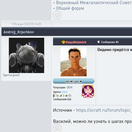
-
Верховный Межгалактический Совет
-
Общий форум
9 Января 2022 23:16:05
Andrejj_Krjuchkov
Группа
guest
Источник -
https://xcraft.ru/forum/top
Василий, можно ли узнать о шагах пр