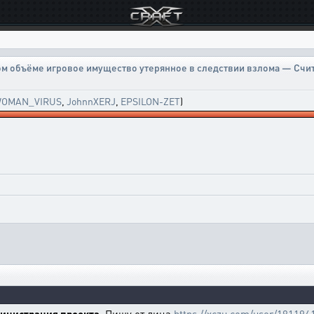
м объёме игровое имущество утерянное в следствии взлома — Счи
OMAN_VIRUS
,
JohnnXERJ
,
EPSILON-ZET
)